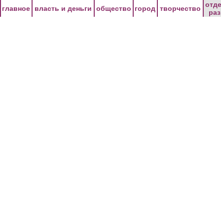
Перейти к основному содержанию
отд
главное
власть и деньги
общество
город
творчество
ра