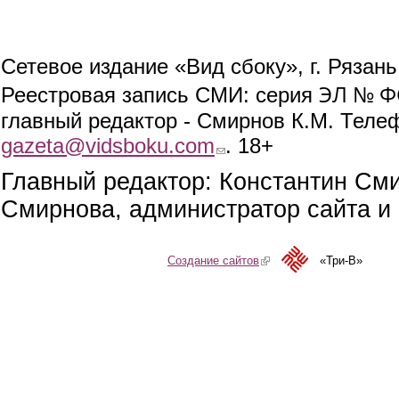
Сетевое издание «Вид сбоку», г. Рязан
ЭЛ № ФС
Реестровая запись СМИ: серия
главный редактор - Смирнов К.М. Телефо
gazeta@vidsboku.com
(link sends e-mail)
. 18+
Главный редактор: Константин См
Смирнова, администратор сайта и 
Создание сайтов
(link is external)
«Три-В»