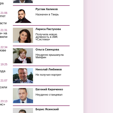
ра
Рустам Халиков
 21:06
Назначен в Тверь
итет
асти
Лариса Пастухова
 21:31
а» на
Получила новую
авили
должность в АФК
«Система»
 22:34
Ольга Свинцова
мове
Неудачно крышанула
Минфин
 19:25
Николай Любимов
вода
Не получил портрет
 21:07
осили
Евгений Кириченко
Неудачно станцевал
 23:13
нс»
Борис Ясинский