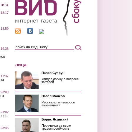
сти
 18:17
 18:59
 19:36
нов
лица
Павел Супрун
 17:37
Увидел логику в вопросе
ня
жителей
 23:09
го
Павел Малков
Рассказал о «вопросе
выживания»
 21:02
Тропы
Борис Ясинский
Поручился за свою
 23:45
трудоспособность