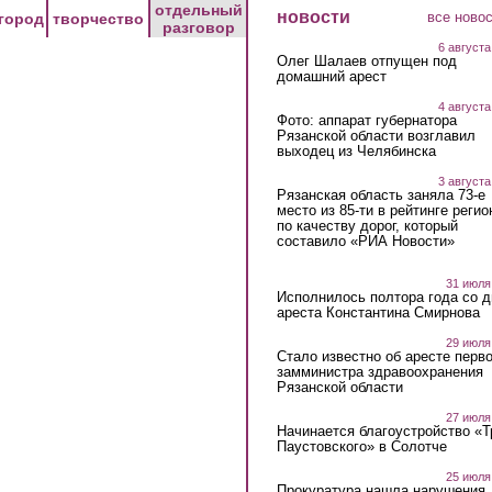
отдельный
новости
все ново
город
творчество
разговор
6 августа
Олег Шалаев отпущен под
домашний арест
4 августа
Фото: аппарат губернатора
Рязанской области возглавил
выходец из Челябинска
3 августа
Рязанская область заняла 73-е
место из 85-ти в рейтинге регио
по качеству дорог, который
составило «РИА Новости»
31 июля
Исполнилось полтора года со д
ареста Константина Смирнова
29 июля
Стало известно об аресте перво
замминистра здравоохранения
Рязанской области
27 июля
Начинается благоустройство «
Паустовского» в Солотче
25 июля
Прокуратура нашла нарушения