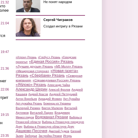
Не понят народом
 21:32
что
более
Сергей Чиграков
 21:04
Создал интригу в Рязани
тся
 19:47
«Атрон» Рязань
«Глобус» Рязань
«Городские
«Единая Россия» Рязань
проекты»
«Лучшие друзья» Рязань
«М5 Молл» Рязань
 21:36
«Новая газета»
«Мещерская сторона»
Рязань
«Сбербанк» Рязань
«Северная
нег
компания»
«Справедливая Россия» Рязань
«Яблоко» Рязань
Александр Чайка
Александр Шерин
 22:06
Андрей
Алексей Фролов
Кашаев
Андрей Петруцкий
Андрей Красов
трит
Аркадий Фомин
Антон Воробьев
Арт-Лужайка
Арт-лужайка Рязань
Беженцы из Украины
Валерий Рюмин
Виталий
Виктор Малюгин
Артемов
Виталий Ларин
Владимир
 19:15
Водоканал Рязани
Мимоглядов
Выборы в
ин
Рязанской области
Выборы в Рязанскую городскую
Думу
Выборы в Рязанскую областную Думу
Дашково-Песочня
Дмитрий Гудков
Евгений
 23:35
Заборье
Игорь
Зызин
Застройка Рязани