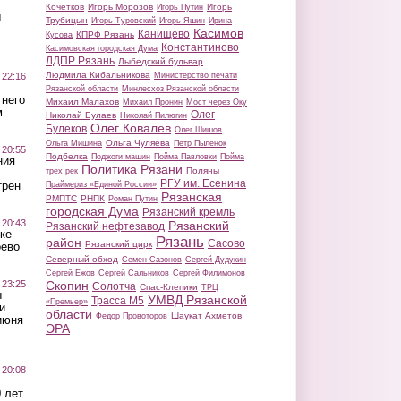
Кочетков
Игорь Морозов
Игорь
Игорь Путин
ы
Трубицын
Игорь Туровский
Игорь Яшин
Ирина
Касимов
Канищево
КПРФ Рязань
Кусова
Константиново
Касимовская городская Дума
ЛДПР Рязань
Лыбедский бульвар
Людмила Кибальникова
 22:16
Министерство печати
Рязанской области
Минлесхоз Рязанской области
тнего
Михаил Малахов
Михаил Пронин
Мост через Оку
м
Олег
Николай Булаев
Николай Пилюгин
Олег Ковалев
Булеков
Олег Шишов
Ольга Чуляева
Ольга Мишина
Петр Пыленок
 20:55
Подбелка
Поджоги машин
Пойма Павловки
Пойма
ния
Политика Рязани
Поляны
трех рек
РГУ им. Есенина
трен
Праймериз «Единой России»
Рязанская
РМПТС
РНПК
Роман Путин
городская Дума
Рязанский кремль
 20:43
Рязанский
Рязанский нефтезавод
ке
Рязань
район
Сасово
Рязанский цирк
оево
Северный обход
Семен Сазонов
Сергей Дудукин
Сергей Ежов
Сергей Сальников
Сергей Филимонов
 23:25
Скопин
Солотча
Спас-Клепики
ТРЦ
ы
УМВД Рязанской
Трасса М5
«Премьер»
и
области
Шаукат Ахметов
Федор Провоторов
июня
ЭРА
 20:08
 лет