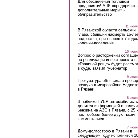
Для обеспечения топливом
предприятий АПК «предпринят
дополнительные меры» -
облправительство
11 июля
В Рязанской области сельский
глава, сбивший насмерть 16-ле
подростка, приговорен к 7 года
колонии-поселения
10 июля
Вопрос о расторжении соглаше
по реализации инвестпроекта в
«Грачиной роще» будет рассмо
в суде, заявил губернатор
9 июля
Прокуратура объявила о провер
воздуха в микрорайоне Недост
в Рязани
8 июля
В паблике ПУВР автомобилист
делятся информацией о наличи
бензина на АЗС в Рязани, с 25 
пост собрал более двух тысяч
комментариев
7 июля
Дому-долгострою в Рязани в
следующем году исполнится 10