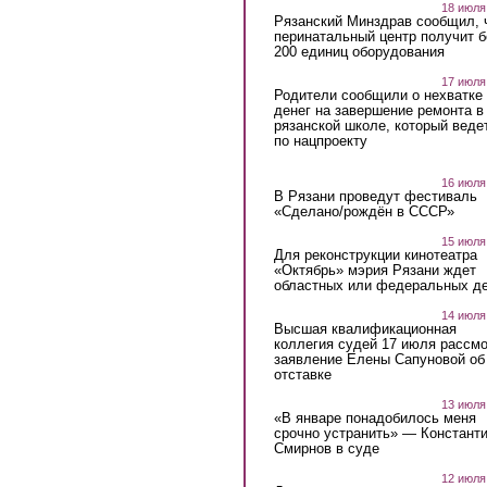
18 июля
Рязанский Минздрав сообщил, 
перинатальный центр получит 
200 единиц оборудования
17 июля
Родители сообщили о нехватке
денег на завершение ремонта в
рязанской школе, который веде
по нацпроекту
16 июля
В Рязани проведут фестиваль
«Сделано/рождён в СССР»
15 июля
Для реконструкции кинотеатра
«Октябрь» мэрия Рязани ждет
областных или федеральных де
14 июля
Высшая квалификационная
коллегия судей 17 июля рассмо
заявление Елены Сапуновой об
отставке
13 июля
«В январе понадобилось меня
срочно устранить» — Констант
Смирнов в суде
12 июля