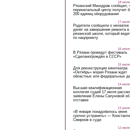
18 июля
Рязанский Минздрав сообщил, 
перинатальный центр получит 
200 единиц оборудования
17 июля
Родители сообщили о нехватке
денег на завершение ремонта в
рязанской школе, который веде
по нацпроекту
16 июля
В Рязани проведут фестиваль
«Сделано/рождён в СССР»
15 июля
Для реконструкции кинотеатра
«Октябрь» мэрия Рязани ждет
областных или федеральных де
14 июля
Высшая квалификационная
коллегия судей 17 июля рассмо
заявление Елены Сапуновой об
отставке
13 июля
«В январе понадобилось меня
срочно устранить» — Констант
Смирнов в суде
12 июля