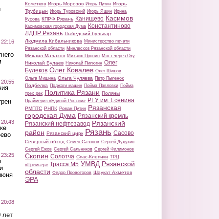
Кочетков
Игорь Морозов
Игорь
Игорь Путин
ы
Трубицын
Игорь Туровский
Игорь Яшин
Ирина
Касимов
Канищево
КПРФ Рязань
Кусова
Константиново
Касимовская городская Дума
ЛДПР Рязань
Лыбедский бульвар
Людмила Кибальникова
 22:16
Министерство печати
Рязанской области
Минлесхоз Рязанской области
тнего
Михаил Малахов
Михаил Пронин
Мост через Оку
м
Олег
Николай Булаев
Николай Пилюгин
Олег Ковалев
Булеков
Олег Шишов
Ольга Чуляева
Ольга Мишина
Петр Пыленок
 20:55
Подбелка
Поджоги машин
Пойма Павловки
Пойма
ния
Политика Рязани
Поляны
трех рек
РГУ им. Есенина
трен
Праймериз «Единой России»
Рязанская
РМПТС
РНПК
Роман Путин
городская Дума
Рязанский кремль
 20:43
Рязанский
Рязанский нефтезавод
ке
Рязань
район
Сасово
Рязанский цирк
оево
Северный обход
Семен Сазонов
Сергей Дудукин
Сергей Ежов
Сергей Сальников
Сергей Филимонов
 23:25
Скопин
Солотча
Спас-Клепики
ТРЦ
ы
УМВД Рязанской
Трасса М5
«Премьер»
и
области
Шаукат Ахметов
Федор Провоторов
июня
ЭРА
 20:08
 лет