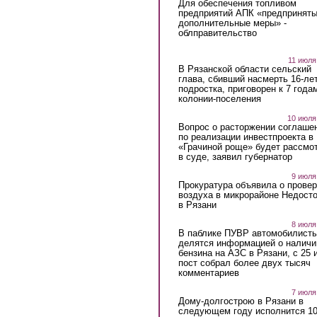
Для обеспечения топливом
предприятий АПК «предпринят
дополнительные меры» -
облправительство
11 июля
В Рязанской области сельский
глава, сбивший насмерть 16-ле
подростка, приговорен к 7 года
колонии-поселения
10 июля
Вопрос о расторжении соглаше
по реализации инвестпроекта в
«Грачиной роще» будет рассмо
в суде, заявил губернатор
9 июля
Прокуратура объявила о провер
воздуха в микрорайоне Недост
в Рязани
8 июля
В паблике ПУВР автомобилист
делятся информацией о наличи
бензина на АЗС в Рязани, с 25 
пост собрал более двух тысяч
комментариев
7 июля
Дому-долгострою в Рязани в
следующем году исполнится 10