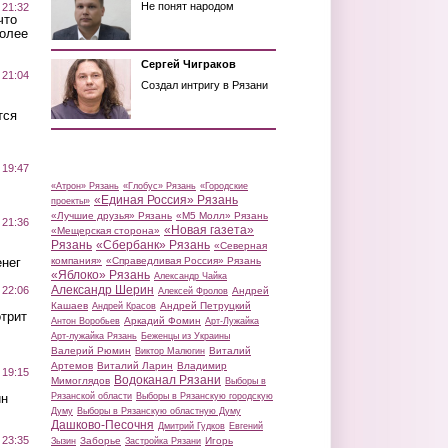
Не понят народом
 21:32
что
более
Сергей Чиграков
 21:04
Создал интригу в Рязани
тся
 19:47
«Атрон» Рязань
«Глобус» Рязань
«Городские
«Единая Россия» Рязань
проекты»
«Лучшие друзья» Рязань
«М5 Молл» Рязань
 21:36
«Новая газета»
«Мещерская сторона»
Рязань
«Сбербанк» Рязань
«Северная
нег
компания»
«Справедливая Россия» Рязань
«Яблоко» Рязань
Александр Чайка
Александр Шерин
 22:06
Андрей
Алексей Фролов
Кашаев
Андрей Петруцкий
Андрей Красов
трит
Аркадий Фомин
Антон Воробьев
Арт-Лужайка
Арт-лужайка Рязань
Беженцы из Украины
Валерий Рюмин
Виталий
Виктор Малюгин
Артемов
Виталий Ларин
Владимир
 19:15
Водоканал Рязани
Мимоглядов
Выборы в
ин
Рязанской области
Выборы в Рязанскую городскую
Думу
Выборы в Рязанскую областную Думу
Дашково-Песочня
Дмитрий Гудков
Евгений
 23:35
Заборье
Игорь
Зызин
Застройка Рязани