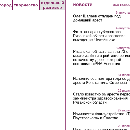
отдельный
новости
все ново
город
творчество
разговор
6 августа
Олег Шалаев отпущен под
домашний арест
4 августа
Фото: аппарат губернатора
Рязанской области возглавил
выходец из Челябинска
3 августа
Рязанская область заняла 73-е
место из 85-ти в рейтинге регио
по качеству дорог, который
составило «РИА Новости»
31 июля
Исполнилось полтора года со д
ареста Константина Смирнова
29 июля
Стало известно об аресте перво
замминистра здравоохранения
Рязанской области
27 июля
Начинается благоустройство «
Паустовского» в Солотче
25 июля
Прокуратура нашла нарушения