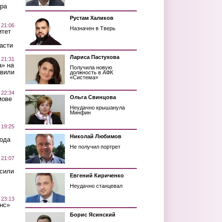
ра
Рустам Халиков
 21:06
Назначен в Тверь
итет
асти
Лариса Пастухова
 21:31
а» на
Получила новую
авили
должность в АФК
«Система»
 22:34
Ольга Свинцова
мове
Неудачно крышанула
Минфин
 19:25
Николай Любимов
вода
Не получил портрет
 21:07
осили
Евгений Кириченко
Неудачно станцевал
 23:13
нс»
Борис Ясинский