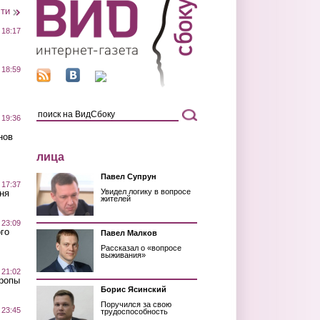
сти
 18:17
 18:59
 19:36
нов
лица
Павел Супрун
 17:37
Увидел логику в вопросе
ня
жителей
 23:09
го
Павел Малков
Рассказал о «вопросе
выживания»
 21:02
Тропы
Борис Ясинский
Поручился за свою
 23:45
трудоспособность