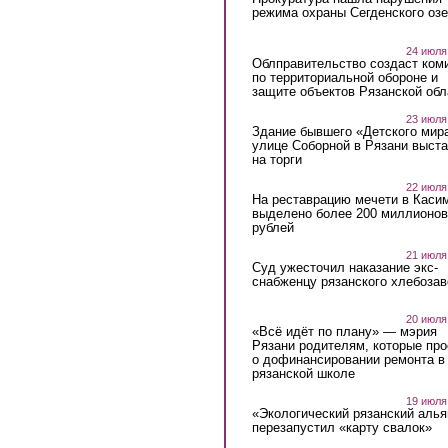
режима охраны Сегденского озе
24 июля
Облправительство создаст ком
по территориальной обороне и
защите объектов Рязанской обл
23 июля
Здание бывшего «Детского мир
улице Соборной в Рязани выст
на торги
22 июля
На реставрацию мечети в Каси
выделено более 200 миллионов
рублей
21 июля
Суд ужесточил наказание экс-
снабженцу рязанского хлебоза
20 июля
«Всё идёт по плану» — мэрия
Рязани родителям, которые пр
о дофинансировании ремонта в
рязанской школе
19 июля
«Экологический рязанский алья
перезапустил «карту свалок»