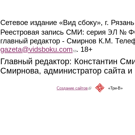
Сетевое издание «Вид сбоку», г. Рязан
ЭЛ № ФС
Реестровая запись СМИ: серия
главный редактор - Смирнов К.М. Телефо
gazeta@vidsboku.com
(link sends e-mail)
. 18+
Главный редактор: Константин См
Смирнова, администратор сайта и 
Создание сайтов
(link is external)
«Три-В»