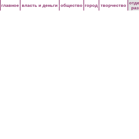
Перейти к основному содержанию
отд
главное
власть и деньги
общество
город
творчество
ра