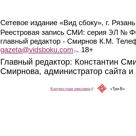
Сетевое издание «Вид сбоку», г. Рязан
ЭЛ № ФС
Реестровая запись СМИ: серия
главный редактор - Смирнов К.М. Телефо
gazeta@vidsboku.com
(link sends e-mail)
. 18+
Главный редактор: Константин См
Смирнова, администратор сайта и 
Контекстная реклама
(link is external)
«Три-В»