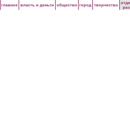
Перейти к основному содержанию
отд
главное
власть и деньги
общество
город
творчество
ра