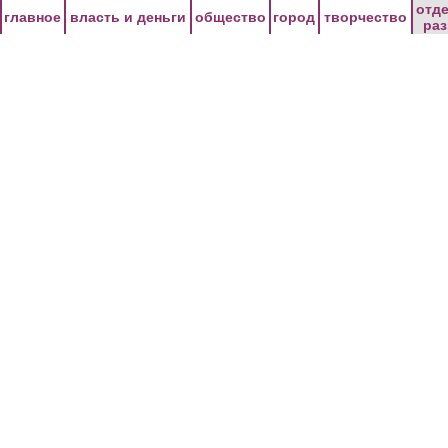
Перейти к основному содержанию
отд
главное
власть и деньги
общество
город
творчество
ра