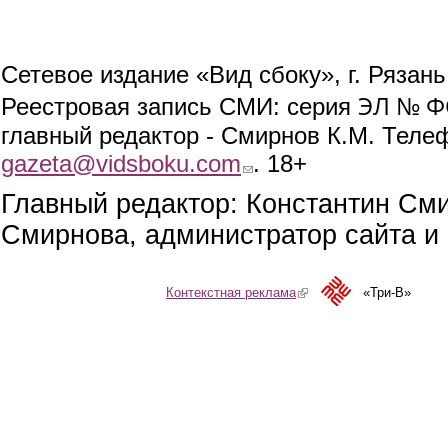
Сетевое издание «Вид сбоку», г. Рязан
ЭЛ № ФС
Реестровая запись СМИ: серия
главный редактор - Смирнов К.М. Телефо
gazeta@vidsboku.com
(link sends e-mail)
. 18+
Главный редактор: Константин См
Смирнова, администратор сайта и 
Контекстная реклама
(link is external)
«Три-В»