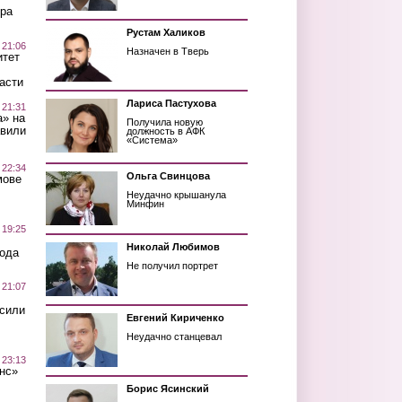
ра
Рустам Халиков
 21:06
Назначен в Тверь
итет
асти
Лариса Пастухова
 21:31
а» на
Получила новую
авили
должность в АФК
«Система»
 22:34
Ольга Свинцова
мове
Неудачно крышанула
Минфин
 19:25
Николай Любимов
вода
Не получил портрет
 21:07
осили
Евгений Кириченко
Неудачно станцевал
 23:13
нс»
Борис Ясинский