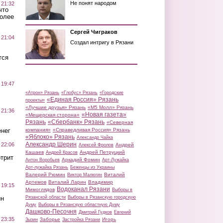
Не понят народом
 21:32
что
более
Сергей Чиграков
 21:04
Создал интригу в Рязани
тся
 19:47
«Атрон» Рязань
«Глобус» Рязань
«Городские
«Единая Россия» Рязань
проекты»
«Лучшие друзья» Рязань
«М5 Молл» Рязань
 21:36
«Новая газета»
«Мещерская сторона»
Рязань
«Сбербанк» Рязань
«Северная
нег
компания»
«Справедливая Россия» Рязань
«Яблоко» Рязань
Александр Чайка
Александр Шерин
 22:06
Андрей
Алексей Фролов
Кашаев
Андрей Петруцкий
Андрей Красов
трит
Аркадий Фомин
Антон Воробьев
Арт-Лужайка
Арт-лужайка Рязань
Беженцы из Украины
Валерий Рюмин
Виталий
Виктор Малюгин
Артемов
Виталий Ларин
Владимир
 19:15
Водоканал Рязани
Мимоглядов
Выборы в
ин
Рязанской области
Выборы в Рязанскую городскую
Думу
Выборы в Рязанскую областную Думу
Дашково-Песочня
Дмитрий Гудков
Евгений
 23:35
Заборье
Игорь
Зызин
Застройка Рязани