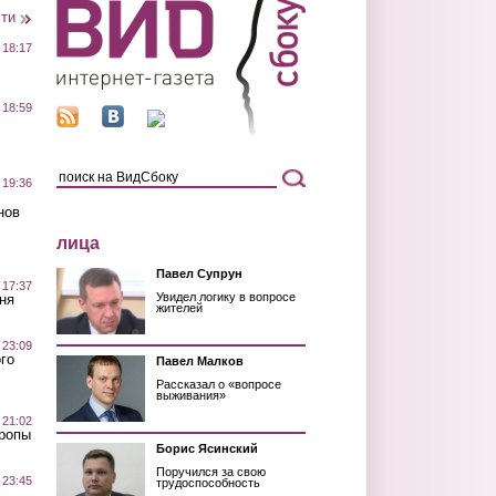
сти
 18:17
 18:59
 19:36
нов
лица
Павел Супрун
 17:37
Увидел логику в вопросе
ня
жителей
 23:09
го
Павел Малков
Рассказал о «вопросе
выживания»
 21:02
Тропы
Борис Ясинский
Поручился за свою
 23:45
трудоспособность