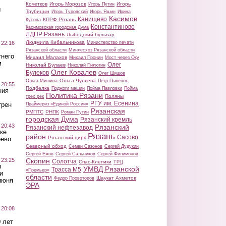
Кочетков
Игорь Морозов
Игорь
Игорь Путин
ы
Трубицын
Игорь Туровский
Игорь Яшин
Ирина
Касимов
Канищево
КПРФ Рязань
Кусова
Константиново
Касимовская городская Дума
ЛДПР Рязань
Лыбедский бульвар
Людмила Кибальникова
 22:16
Министерство печати
Рязанской области
Минлесхоз Рязанской области
тнего
Михаил Малахов
Михаил Пронин
Мост через Оку
м
Олег
Николай Булаев
Николай Пилюгин
Олег Ковалев
Булеков
Олег Шишов
Ольга Чуляева
Ольга Мишина
Петр Пыленок
 20:55
Подбелка
Поджоги машин
Пойма Павловки
Пойма
ния
Политика Рязани
Поляны
трех рек
РГУ им. Есенина
трен
Праймериз «Единой России»
Рязанская
РМПТС
РНПК
Роман Путин
городская Дума
Рязанский кремль
 20:43
Рязанский
Рязанский нефтезавод
ке
Рязань
район
Сасово
Рязанский цирк
оево
Северный обход
Семен Сазонов
Сергей Дудукин
Сергей Ежов
Сергей Сальников
Сергей Филимонов
 23:25
Скопин
Солотча
Спас-Клепики
ТРЦ
ы
УМВД Рязанской
Трасса М5
«Премьер»
и
области
Шаукат Ахметов
Федор Провоторов
июня
ЭРА
 20:08
 лет