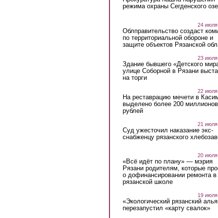
режима охраны Сегденского озе
24 июля
Облправительство создаст ком
по территориальной обороне и
защите объектов Рязанской обл
23 июля
Здание бывшего «Детского мир
улице Соборной в Рязани выст
на торги
22 июля
На реставрацию мечети в Каси
выделено более 200 миллионов
рублей
21 июля
Суд ужесточил наказание экс-
снабженцу рязанского хлебоза
20 июля
«Всё идёт по плану» — мэрия
Рязани родителям, которые пр
о дофинансировании ремонта в
рязанской школе
19 июля
«Экологический рязанский алья
перезапустил «карту свалок»