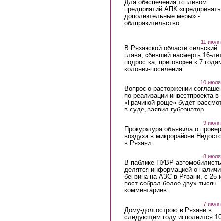
Для обеспечения топливом
предприятий АПК «предпринят
дополнительные меры» -
облправительство
11 июля
В Рязанской области сельский
глава, сбивший насмерть 16-ле
подростка, приговорен к 7 года
колонии-поселения
10 июля
Вопрос о расторжении соглаше
по реализации инвестпроекта в
«Грачиной роще» будет рассмо
в суде, заявил губернатор
9 июля
Прокуратура объявила о провер
воздуха в микрорайоне Недост
в Рязани
8 июля
В паблике ПУВР автомобилист
делятся информацией о наличи
бензина на АЗС в Рязани, с 25 
пост собрал более двух тысяч
комментариев
7 июля
Дому-долгострою в Рязани в
следующем году исполнится 10