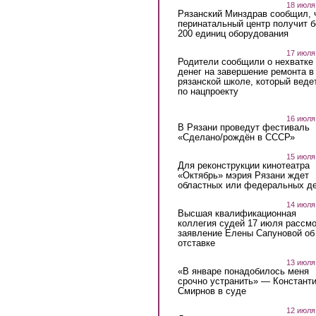
18 июля
Рязанский Минздрав сообщил, 
перинатальный центр получит 
200 единиц оборудования
17 июля
Родители сообщили о нехватке
денег на завершение ремонта в
рязанской школе, который веде
по нацпроекту
16 июля
В Рязани проведут фестиваль
«Сделано/рождён в СССР»
15 июля
Для реконструкции кинотеатра
«Октябрь» мэрия Рязани ждет
областных или федеральных де
14 июля
Высшая квалификационная
коллегия судей 17 июля рассмо
заявление Елены Сапуновой об
отставке
13 июля
«В январе понадобилось меня
срочно устранить» — Констант
Смирнов в суде
12 июля