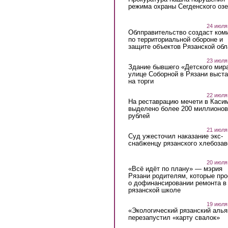
режима охраны Сегденского озе
24 июля
Облправительство создаст ком
по территориальной обороне и
защите объектов Рязанской обл
23 июля
Здание бывшего «Детского мир
улице Соборной в Рязани выст
на торги
22 июля
На реставрацию мечети в Каси
выделено более 200 миллионов
рублей
21 июля
Суд ужесточил наказание экс-
снабженцу рязанского хлебоза
20 июля
«Всё идёт по плану» — мэрия
Рязани родителям, которые пр
о дофинансировании ремонта в
рязанской школе
19 июля
«Экологический рязанский алья
перезапустил «карту свалок»