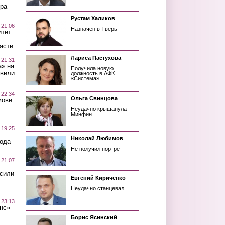
ра
Рустам Халиков
 21:06
Назначен в Тверь
итет
асти
Лариса Пастухова
 21:31
а» на
Получила новую
авили
должность в АФК
«Система»
 22:34
Ольга Свинцова
мове
Неудачно крышанула
Минфин
 19:25
Николай Любимов
вода
Не получил портрет
 21:07
осили
Евгений Кириченко
Неудачно станцевал
 23:13
нс»
Борис Ясинский