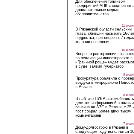
Для обеспечения топливом
предприятий АПК «предпринят
дополнительные меры» -
облправительство
11 июля
В Рязанской области сельский
глава, сбивший насмерть 16-ле
подростка, приговорен к 7 года
колонии-поселения
10 июля
Вопрос о расторжении соглаше
по реализации инвестпроекта в
«Грачиной роще» будет рассмо
в суде, заявил губернатор
9 июля
Прокуратура объявила о провер
воздуха в микрорайоне Недост
в Рязани
8 июля
В паблике ПУВР автомобилист
делятся информацией о наличи
бензина на АЗС в Рязани, с 25 
пост собрал более двух тысяч
комментариев
7 июля
Дому-долгострою в Рязани в
следующем году исполнится 10