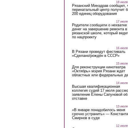
18 июля
Рязанский Минздрав сообщил, 
перинатальный центр получит 
200 единиц оборудования
17 июля
Родители сообщили о нехватке
денег на завершение ремонта в
рязанской школе, который веде
по нацпроекту
16 июля
В Рязани проведут фестиваль
«Сделано/рождён в СССР»
15 июля
Для реконструкции кинотеатра
«Октябрь» мэрия Рязани ждет
областных или федеральных де
14 июля
Высшая квалификационная
коллегия судей 17 июля рассмо
заявление Елены Сапуновой об
отставке
13 июля
«В январе понадобилось меня
срочно устранить» — Констант
Смирнов в суде
12 июля