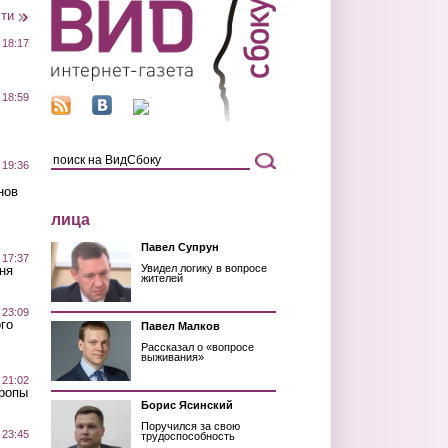
сти
 18:17
 18:59
 19:36
нов
лица
Павел Супрун
 17:37
Увидел логику в вопросе
ня
жителей
 23:09
го
Павел Малков
Рассказал о «вопросе
выживания»
 21:02
Тропы
Борис Ясинский
Поручился за свою
 23:45
трудоспособность