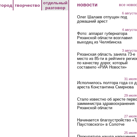
отдельный
новости
все ново
город
творчество
разговор
6 августа
Олег Шалаев отпущен под
домашний арест
4 августа
Фото: аппарат губернатора
Рязанской области возглавил
выходец из Челябинска
3 августа
Рязанская область заняла 73-е
место из 85-ти в рейтинге регио
по качеству дорог, который
составило «РИА Новости»
31 июля
Исполнилось полтора года со д
ареста Константина Смирнова
29 июля
Стало известно об аресте перво
замминистра здравоохранения
Рязанской области
27 июля
Начинается благоустройство «
Паустовского» в Солотче
25 июля
Прокуратура нашла нарушения