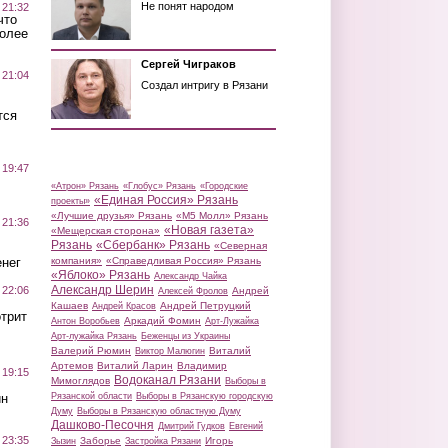
Не понят народом
 21:32
что
более
Сергей Чиграков
 21:04
Создал интригу в Рязани
тся
 19:47
«Атрон» Рязань
«Глобус» Рязань
«Городские
«Единая Россия» Рязань
проекты»
«Лучшие друзья» Рязань
«М5 Молл» Рязань
 21:36
«Новая газета»
«Мещерская сторона»
Рязань
«Сбербанк» Рязань
«Северная
нег
компания»
«Справедливая Россия» Рязань
«Яблоко» Рязань
Александр Чайка
Александр Шерин
 22:06
Андрей
Алексей Фролов
Кашаев
Андрей Петруцкий
Андрей Красов
трит
Аркадий Фомин
Антон Воробьев
Арт-Лужайка
Арт-лужайка Рязань
Беженцы из Украины
Валерий Рюмин
Виталий
Виктор Малюгин
Артемов
Виталий Ларин
Владимир
 19:15
Водоканал Рязани
Мимоглядов
Выборы в
ин
Рязанской области
Выборы в Рязанскую городскую
Думу
Выборы в Рязанскую областную Думу
Дашково-Песочня
Дмитрий Гудков
Евгений
 23:35
Заборье
Игорь
Зызин
Застройка Рязани