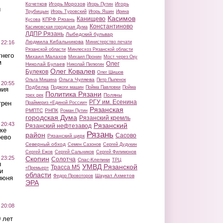
Кочетков
Игорь Морозов
Игорь
Игорь Путин
ы
Трубицын
Игорь Туровский
Игорь Яшин
Ирина
Касимов
Канищево
КПРФ Рязань
Кусова
Константиново
Касимовская городская Дума
ЛДПР Рязань
Лыбедский бульвар
Людмила Кибальникова
 22:16
Министерство печати
Рязанской области
Минлесхоз Рязанской области
тнего
Михаил Малахов
Михаил Пронин
Мост через Оку
м
Олег
Николай Булаев
Николай Пилюгин
Олег Ковалев
Булеков
Олег Шишов
Ольга Чуляева
Ольга Мишина
Петр Пыленок
 20:55
Подбелка
Поджоги машин
Пойма Павловки
Пойма
ния
Политика Рязани
Поляны
трех рек
РГУ им. Есенина
трен
Праймериз «Единой России»
Рязанская
РМПТС
РНПК
Роман Путин
городская Дума
Рязанский кремль
 20:43
Рязанский
Рязанский нефтезавод
ке
Рязань
район
Сасово
Рязанский цирк
оево
Северный обход
Семен Сазонов
Сергей Дудукин
Сергей Ежов
Сергей Сальников
Сергей Филимонов
 23:25
Скопин
Солотча
Спас-Клепики
ТРЦ
ы
УМВД Рязанской
Трасса М5
«Премьер»
и
области
Шаукат Ахметов
Федор Провоторов
июня
ЭРА
 20:08
 лет