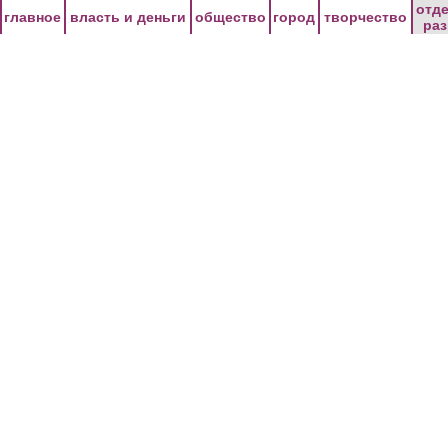
Перейти к основному содержанию
отд
главное
власть и деньги
общество
город
творчество
ра