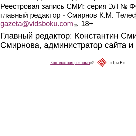
ЭЛ № ФС
Реестровая запись СМИ: серия
главный редактор - Смирнов К.М. Телефо
gazeta@vidsboku.com
(link sends e-mail)
. 18+
Главный редактор: Константин См
Смирнова, администратор сайта и 
Контекстная реклама
(link is external)
«Три-В»