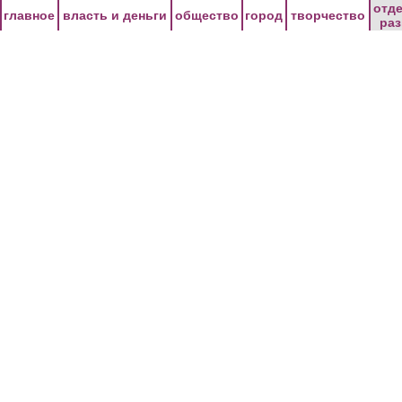
Перейти к основному содержанию
отд
главное
власть и деньги
общество
город
творчество
ра