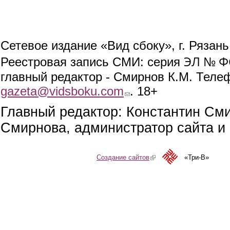
Сетевое издание «Вид сбоку», г. Рязан
ЭЛ № ФС
Реестровая запись СМИ: серия
главный редактор - Смирнов К.М. Телефо
gazeta@vidsboku.com
(link sends e-mail)
. 18+
Главный редактор: Константин См
Смирнова, администратор сайта и 
Создание сайтов
(link is external)
«Три-В»