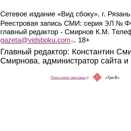
Сетевое издание «Вид сбоку», г. Рязан
ЭЛ № ФС
Реестровая запись СМИ: серия
главный редактор - Смирнов К.М. Телефо
gazeta@vidsboku.com
(link sends e-mail)
. 18+
Главный редактор: Константин См
Смирнова, администратор сайта и 
Поисковая реклама
(link is external)
«Три-В»