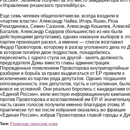
Россия». Зеленков получил за это место замдиректора МУП
«Управление рязанского троллейбуса».
Еще семь человек общеполитчиески, всегда входили в
«партию власти»: Александр Чайка, Игорь Яшин, Роза
Ризатдинова, Семен Сазонов, Александр Кошелев, Алексе
Баталов, Александр Сидоров (большинство из них были
действующими депутатами), однако накануне выборов в эт
партии произошел раскол, а именно — список возглавил
Федор Провоторов, которому в разгар уголовного дела по 
в котором погибли двое подростков, понадобилось
перескочить с одного стула на другой - занять должность
председателя Думы вместо главы администрации.
Порожденные появлением Провоторова внутрипартийные
разборки и борьба за право выдвигаться от ЕР привели к
исключению из партии ряда депутатов. Однако тогдашняя
оппозиционность этих депутатов, пусть и ситуативная, был
вовсе не условной. Они реально боролись с кандидатами о
«Единой России», вели жесткую информационную кампан
против Провоторова и возглавляемой им ЕР. И значительн
часть своих голосов получили именно благодаря этому. И
практически тут же после избрания оказались во фракции
«Единая Россия», избрав Провоторова главой городы и Ду
Теги:
Рязанская городская дума