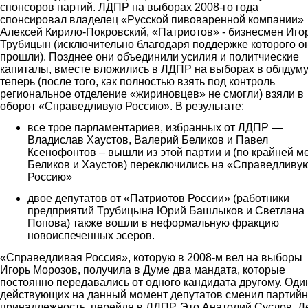
спонсоров партий. ЛДПР на выборах 2008-го года
спонсировал владелец «Русской пивоваренной компании»
Алексей Кирило-Покровский, «Патриотов» - бизнесмен Иго
Трубицын (исключительно благодаря поддержке которого о
прошли). Позднее они объединили усилия и политчиеские
капиталы, вместе вложились в ЛДПР на выборах в облдуму,
теперь (после того, как полностью взять под контроль
региональное отделение «жириновцев» не смогли) взяли в
оборот «Справедливую Россию». В результате:
все трое парламентариев, избранных от ЛДПР —
Владислав Хаустов, Валерий Беликов и Павел
Ксенофонтов – вышли из этой партии и (по крайней м
Беликов и Хаустов) переключились на «Справедливу
Россию»
двое депутатов от «Патриотов России» (работники
предприятий Трубицына Юрий Башлыков и Светлана
Попова) также вошли в неформальную фракцию
новоиспеченных эсеров.
«Справедливая Россия», которую в 2008-м вел на выборы
Игорь Морозов, получила в Думе два мандата, которые
постоянно передавались от одного кандидата другому. Оди
действующих на данный момент депутатов сменил партий
принадлежность, перейдя в ЛДПР. Это Анатолий Суслов. Д