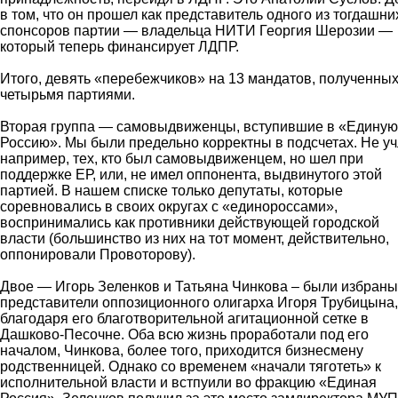
в том, что он прошел как представитель одного из тогдашни
спонсоров партии — владельца НИТИ Георгия Шерозии —
который теперь финансирует ЛДПР.
Итого, девять «перебежчиков» на 13 мандатов, полученны
четырьмя партиями.
Вторая группа — самовыдвиженцы, вступившие в «Единую
Россию». Мы были предельно корректны в подсчетах. Не уч
например, тех, кто был самовыдвиженцем, но шел при
поддержке ЕР, или, не имел оппонента, выдвинутого этой
партией. В нашем списке только депутаты, которые
соревновались в своих округах с «единороссами»,
воспринимались как противники действующей городской
власти (большинство из них на тот момент, действительно,
оппонировали Провоторову).
Двое — Игорь Зеленков и Татьяна Чинкова – были избраны
представители оппозиционного олигарха Игоря Трубицына,
благодаря его благотворительной агитационной сетке в
Дашково-Песочне. Оба всю жизнь проработали под его
началом, Чинкова, более того, приходится бизнесмену
родственницей. Однако со временем «начали тяготеть» к
исполнительной власти и встпуили во фракцию «Единая