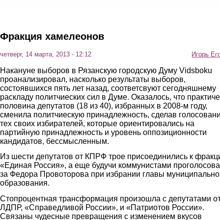
Фракция хамелеонов
четверг, 14 марта, 2013 - 12:12
Игорь Ег
Накануне выборов в Рязанскую городскую Думу Vidsboku
проанализировал, насколько результаты выборов,
состоявшихся пять лет назад, соответсвуют сегодняшнему
раскладу политчиеских сил в Думе. Оказалось, что практич
половина депутатов (18 из 40), избранных в 2008-м году,
сменила политчиескую принадлежность, сделав голосован
тех своих избирателей, которые ориентировались на
партийную принадлежность и уровень оппозиционности
кандидатов, бессмысленным.
Из шести депутатов от КПРФ трое присоединились к фракц
«Единая Россия», а еще будучи коммунистами проголосов
за Федора Провоторова при избрании главы муниципально
образования.
Стопроцентная трансформация произошла с депутатами о
ЛДПР, «Справедливой России», и «Патриотов России».
Связаны чудесные превращения с изменением вкусов