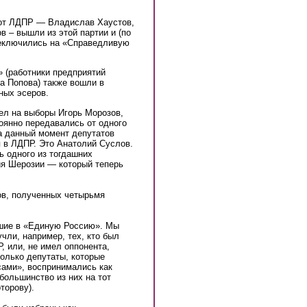
 от ЛДПР — Владислав Хаустов,
 – вышли из этой партии и (по
реключились на «Справедливую
» (работники предприятий
 Попова) также вошли в
ых эсеров.
ел на выборы Игорь Морозов,
оянно передавались от одного
а данный момент депутатов
 в ЛДПР. Это Анатолий Суслов.
ь одного из тогдашних
ия Шерозии — который теперь
ов, полученных четырьмя
шие в «Единую Россию». Мы
чли, например, тех, кто был
 или, не имел оппонента,
только депутаты, которые
сами», воспринимались как
большинство из них на тот
торову).