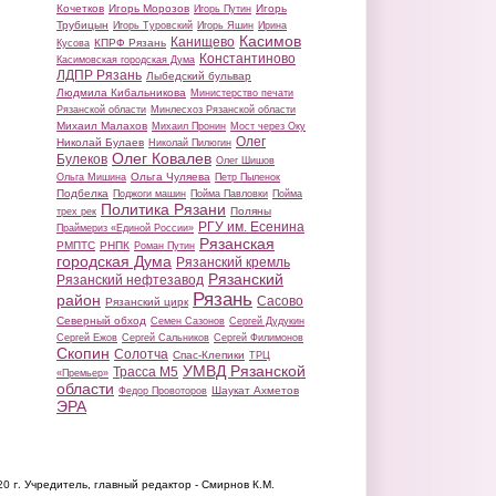
Кочетков
Игорь Морозов
Игорь
Игорь Путин
Трубицын
Игорь Туровский
Игорь Яшин
Ирина
Касимов
Канищево
КПРФ Рязань
Кусова
Константиново
Касимовская городская Дума
ЛДПР Рязань
Лыбедский бульвар
Людмила Кибальникова
Министерство печати
Рязанской области
Минлесхоз Рязанской области
Михаил Малахов
Михаил Пронин
Мост через Оку
Олег
Николай Булаев
Николай Пилюгин
Олег Ковалев
Булеков
Олег Шишов
Ольга Чуляева
Ольга Мишина
Петр Пыленок
Подбелка
Поджоги машин
Пойма Павловки
Пойма
Политика Рязани
Поляны
трех рек
РГУ им. Есенина
Праймериз «Единой России»
Рязанская
РМПТС
РНПК
Роман Путин
городская Дума
Рязанский кремль
Рязанский
Рязанский нефтезавод
Рязань
район
Сасово
Рязанский цирк
Северный обход
Семен Сазонов
Сергей Дудукин
Сергей Ежов
Сергей Сальников
Сергей Филимонов
Скопин
Солотча
Спас-Клепики
ТРЦ
УМВД Рязанской
Трасса М5
«Премьер»
области
Шаукат Ахметов
Федор Провоторов
ЭРА
20 г.
Учредитель, главный редактор - Смирнов К.М.