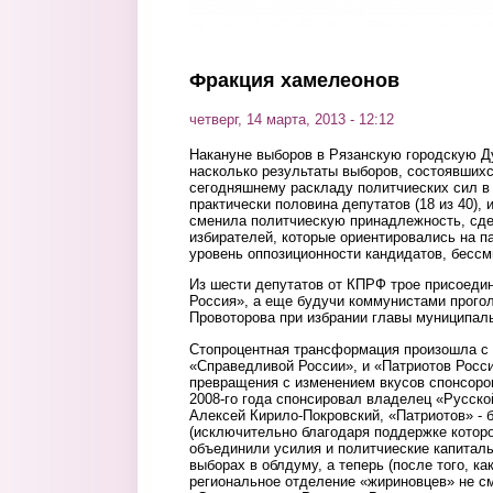
Фракция хамелеонов
четверг, 14 марта, 2013 - 12:12
Накануне выборов в Рязанскую городскую Д
насколько результаты выборов, состоявшихс
сегодняшнему раскладу политчиеских сил в 
практически половина депутатов (18 из 40), 
сменила политчиескую принадлежность, сде
избирателей, которые ориентировались на 
уровень оппозиционности кандидатов, бесс
Из шести депутатов от КПРФ трое присоеди
Россия», а еще будучи коммунистами прого
Провоторова при избрании главы муниципаль
Стопроцентная трансформация произошла с 
«Справедливой России», и «Патриотов Росс
превращения с изменением вкусов спонсоро
2008-го года спонсировал владелец «Русско
Алексей Кирило-Покровский, «Патриотов» - 
(исключительно благодаря поддержке которо
объединили усилия и политчиеские капитал
выборах в облдуму, а теперь (после того, к
региональное отделение «жириновцев» не см