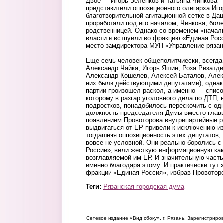
Двое — Игорь Зеленков и Татьяна Чинкова –
представители оппозиционного олигарха Иго
благотворительной агитационной сетке в Да
проработали под его началом, Чинкова, боле
родственницей. Однако со временем «начали
власти и встпуили во фракцию «Единая Росс
место замдиректора МУП «Управление рязан
Еще семь человек общеполитчиески, всегда
Александр Чайка, Игорь Яшин, Роза Ризатди
Александр Кошелев, Алексей Баталов, Алек
них были действующими депутатами), однак
партии произошел раскол, а именно — списо
которому в разгар уголовного дела по ДТП, 
подростков, понадобилось перескочить с одн
должность председателя Думы вместо глав
появлением Провоторова внутрипартийные ра
выдвигаться от ЕР привели к исключению из
тогдашняя оппозиционность этих депутатов, 
вовсе не условной. Они реально боролись с
России», вели жесткую информационную ка
возглавляемой им ЕР. И значительную часть
именно благодаря этому. И практически тут 
фракции «Единая Россия», избрав Провотор
Теги:
Рязанская городская дума
Сетевое издание «Вид сбоку», г. Рязань. Зарегистрир