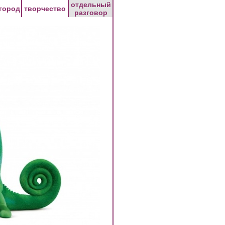
отдельный
город
творчество
разговор