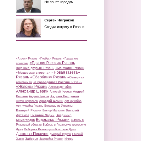
Не понят народом
Сергей Чиграков
Создал интригу в Рязани
«Атрон» Рязань
«Глобус» Рязань
«Городские
«Единая Россия» Рязань
проекты»
«Лучшие друзья» Рязань
«М5 Молл» Рязань
«Новая газета»
«Мещерская сторона»
Рязань
«Сбербанк» Рязань
«Северная
компания»
«Справедливая Россия» Рязань
«Яблоко» Рязань
Александр Чайка
Александр Шерин
Андрей
Алексей Фролов
Кашаев
Андрей Петруцкий
Андрей Красов
Аркадий Фомин
Антон Воробьев
Арт-Лужайка
Арт-лужайка Рязань
Беженцы из Украины
Валерий Рюмин
Виталий
Виктор Малюгин
Артемов
Виталий Ларин
Владимир
Водоканал Рязани
Мимоглядов
Выборы в
Рязанской области
Выборы в Рязанскую городскую
Думу
Выборы в Рязанскую областную Думу
Дашково-Песочня
Дмитрий Гудков
Евгений
Заборье
Игорь
Зызин
Застройка Рязани