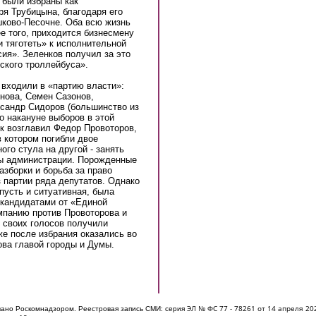
 были избраны как
ря Трубицына, благодаря его
шково-Песочне. Оба всю жизнь
е того, приходится бизнесмену
 тяготеть» к исполнительной
ия». Зеленков получил за это
ского троллейбуса».
 входили в «партию власти»:
нова, Семен Сазонов,
сандр Сидоров (большинство из
о накануне выборов в этой
к возглавил Федор Провоторов,
в котором погибли двое
ого стула на другой - занять
ы администрации. Порожденные
зборки и борьба за право
 партии ряда депутатов. Однако
пусть и ситуативная, была
 кандидатами от «Единой
мпанию против Провоторова и
 своих голосов получили
же после избрания оказались во
ова главой городы и Думы.
ЭЛ № ФС 77 - 7826
1 от 14 апреля 20
овано Роскомнадзором. Реестровая запись СМИ: серия