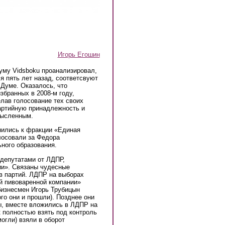
Игорь Егошин
уму Vidsboku проанализировал,
я пять лет назад, соответсвуют
Думе. Оказалось, что
избранных в 2008-м году,
лав голосование тех своих
партийную принадлежность и
мысленным.
нились к фракции «Единая
лосовали за Федора
ного образования.
депутатами от ЛДПР,
ии». Связаны чудесные
в партий. ЛДПР на выборах
й пивоваренной компании»
бизнесмен Игорь Трубицын
го они и прошли). Позднее они
ы, вместе вложились в ЛДПР на
ак полностью взять под контроль
огли) взяли в оборот