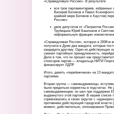
«Справедливую Россию». В результате:
все трое парламентариев, избранных
Валерий Беликов и Павел Ксенофонтов
крайней мере Беликов и Хаустов) пе
Россию»
двое депутатов от «Патриотов России
Трубицына Юрий Башлыков и Светлана
неформальную фракцию новоиспеченн
«Справедливая Россия», которую в 2008-м в
получила в Думе два мандата, которые пост
кандидата другому. Один из действующих н
сменил партийную принадлежность, перейдя
Дело в том, что он прошел как представител
спонсоров партии — владельца НИТИ Георг
финансирует ЛДПР.
Итого, девять «перебежчиков» на 13 мандат
партиями.
Вторая группа — самовыдвиженцы, вступив
были предельно корректны в подсчетах. Не у
самовыдвиженцем, но шел при поддержке ЕР,
выдвинутого этой партией. В нашем списке 
соревновались в своих округах с «единорос
противники действующей городской власти (
момент, действительно, оппонировали Прово