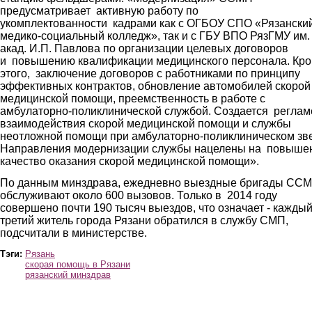
предусматривает активную работу по
укомплектованности кадрами как с ОГБОУ СПО «Рязански
медико-социальный колледж», так и с ГБУ ВПО РязГМУ им.
акад. И.П. Павлова по организации целевых договоров
и повышению квалификации медицинского персонала. Кр
этого, заключение договоров с работниками по принципу
эффективных контрактов, обновление автомобилей скорой
медицинской помощи, преемственность в работе с
амбулаторно-поликлинической службой. Создается реглам
взаимодействия скорой медицинской помощи и службы
неотложной помощи при амбулаторно-поликлиническом зв
Направления модернизации службы нацелены на повыше
качество оказания скорой медицинской помощи».
По данным минздрава, ежедневно выездные бригады СС
обслуживают около 600 вызовов. Только в 2014 году
совершено почти 190 тысяч выездов, что означает - кажды
третий житель города Рязани обратился в службу СМП,
подсчитали в министерстве.
Тэги:
Рязань
скорая помощь в Рязани
рязанский минздрав