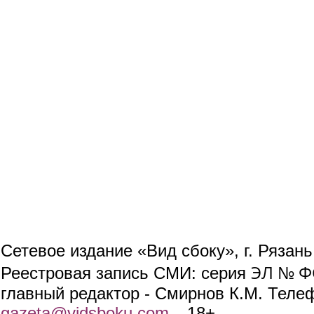
Сетевое издание «Вид сбоку», г. Рязан
ЭЛ № ФС
Реестровая запись СМИ: серия
главный редактор - Смирнов К.М. Телефо
gazeta@vidsboku.com
(link sends e-mail)
. 18+