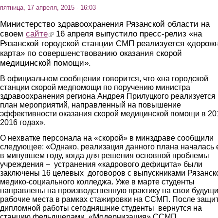
пятница, 17 апреля, 2015 - 16:03
Министерство здравоохранения Рязанской области на
своем
сайте
(link is external)
16 апреля выпустило пресс-релиз «на
Рязанской городской станции СМП реализуется «дорож
карта» по совершенствованию оказания скорой
медицинской помощи».
В официальном сообщении говорится, что «на городской
станции скорой медпомощи по поручению министра
здравоохранения региона Андрея Прилуцкого реализуется
план мероприятий, направленный на повышение
эффективности оказания скорой медицинской помощи в 20
2016 годах».
О нехватке персонала на «скорой» в минздраве сообщили
следующее: «Однако, реализация данного плана началась
в минувшем году, когда для решения основной проблемы
учреждения – устранения «кадрового дефицита» были
заключены 16 целевых договоров с выпускниками Рязанск
медико-социального колледжа. Уже в марте студенты
направлены на производственную практику на свои будущ
рабочие места в рамках стажировки на ССМП. После защи
дипломной работы сегодняшние студенты вернутся на
станцию фельдшерами. «Модернизация» ССМП