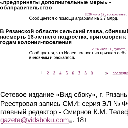
«предприняты дополнительные меры» -
облправительство
2026 июля 12 , воскресенье ,
Сообщается о помощи аграриям на 3,7 млрд.
В Рязанской области сельский глава, сбивши
насмерть 16-летнего подростка, приговорен к 
годам колонии-поселения
2026 июля 11 , суббота ,
Сообщается, что Исаев полностью признал себя
виновным и раскаялся.
1
2
3
4
5
6
7
8
9
…
следующая ›
последн
Страницы
Сетевое издание «Вид сбоку», г. Рязан
ЭЛ № ФС
Реестровая запись СМИ: серия
главный редактор - Смирнов К.М. Телефо
gazeta@vidsboku.com
(link sends e-mail)
. 18+