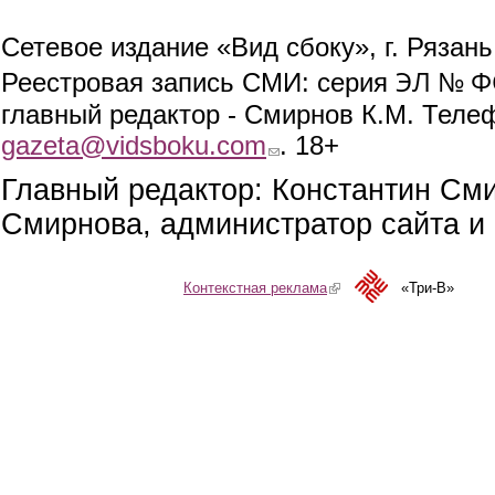
Сетевое издание «Вид сбоку», г. Рязан
ЭЛ № ФС
Реестровая запись СМИ: серия
главный редактор - Смирнов К.М. Телефо
gazeta@vidsboku.com
(link sends e-mail)
. 18+
Главный редактор: Константин См
Смирнова, администратор сайта и 
Контекстная реклама
(link is external)
«Три-В»