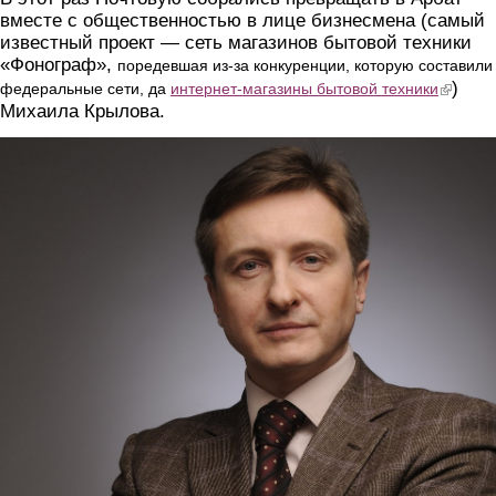
вместе с общественностью в лице бизнесмена (самый
известный проект — сеть магазинов бытовой техники
«Фонограф»,
поредевшая из-за конкуренции, которую составили
)
(link is ext
федеральные сети, да
интернет-магазины бытовой техники
Михаила Крылова.
2.jpg