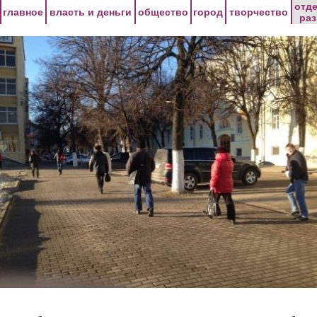
Перейти к основному содержанию
отд
главное
власть и деньги
общество
город
творчество
ра