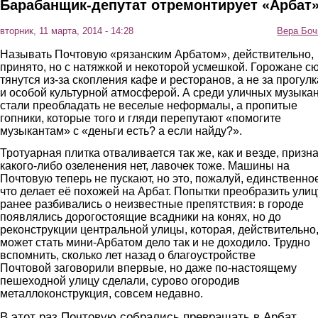
Барабанщик-депутат отремонтирует «Арбат
вторник, 11 марта, 2014 - 14:28
Вера Боч
Называть Почтовую «рязанским Арбатом», действительно,
принято, но с натяжкой и некоторой усмешкой. Горожане с
тянутся из-за скопления кафе и ресторанов, а не за прогул
и особой культурной атмосферой. А среди уличных музыка
стали преобладать не веселые неформалы, а пропитые
гопники, которые того и гляди перепутают «помогите
музыкантам» с «деньги есть? а если найду?».
Тротуарная плитка отваливается так же, как и везде, призн
какого-либо озеленения нет, лавочек тоже. Машины на
Почтовую теперь не пускают, но это, пожалуй, единственно
что делает её похожей на Арбат. Попытки преобразить улиц
ранее разбивались о неизвестные препятствия: в городе
появлялись дорогостоящие всадники на конях, но до
реконструкции центральной улицы, которая, действительно
может стать мини-Арбатом дело так и не доходило. Трудно
вспомнить, сколько лет назад о благоустройстве
Почтовой заговорили впервые, но даже по-настоящему
пешеходной улицу сделали, сурово огородив
металлоконструкция, совсем недавно.
В этот раз Почтовую собрались превращать в Арбат