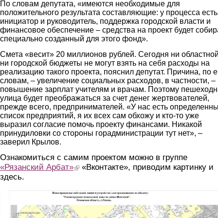
По словам депутата, «имеются необходимые для
положительного результата составляющие: у процесса есть
инициатор и руководитель, поддержка городской власти и
финансовое обеспечение – средства на проект будет собир
специально созданный для этого фонд».
Смета «весит» 20 миллионов рублей. Сегодня ни областной
ни городской бюджеты не могут взять на себя расходы на
реализацию такого проекта, пояснил депутат. Причина, по е
словам, – увеличение социальных расходов, в частности, –
повышение зарплат учителям и врачам. Поэтому пешеход
улица будет преображаться за счет денег жертвователей,
прежде всего, предпринимателей. «У нас есть определенн
список предприятий, я их всех сам обхожу и кто-то уже
выразил согласие помочь проекту финансами. Никакой
принудиловки со стороны горадминистрации тут нет», –
заверил Крылов.
Ознакомиться с самим проектом можно в группе
«Рязанский Арбат»
(link is external)
«Вконтакте», приводим картинку и
здесь.
1.jpg