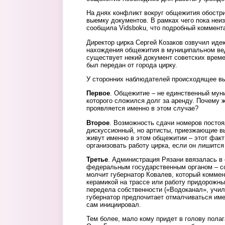
На днях конфликт вокруг общежития обостри
выемку документов. В рамках чего пока неи
сообщила Vidsboku, что подробный коммента
Директор цирка Сергей Козаков озвучил ид
нахождения общежития в муниципальном вед
существует некий документ советских време
был передан от города цирку.
У сторонних наблюдателей происходящее в
Первое
. Общежитие – не единственный мун
которого сложился долг за аренду. Почему 
проявляется именно в этом случае?
Второе
. Возможность сдачи номеров постоя
дискуссионный, но артисты, приезжающие вы
живут именно в этом общежитии – этот факт 
организовать работу цирка, если он лишитс
Третье
. Администрация Рязани ввязалась в
федеральным государственным органом – с
молчит губернатор Ковалев, который коммен
керамикой на трассе или работу придорожн
передела собственности («Водоканал», учил
губернатор предпочитает отмалчиваться име
сам инициировал.
Тем более, мало кому придет в голову полаг