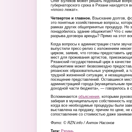
Олег Булеков может решать подобные вопро
губернаторского срока в Рязани находятся в
«плохо лежат».
Четвертое и главное.
Взыскание долгов, ф
это понятные хозяйственные вопросы, которы
рамках других общепринятых процедур. Но 
понадобилось здание общежития? Что с ним
разрыва договора аренды? Прямо на этот воп
Когда вопросы к администрации стали звуча
выпустили пресс-релиз с изложением некое
цирком, заявив, что готовы предоставить ц
мест для проживания артистов, приезжающи
Рязанский государственный цирк в качестве
общежитием может безвозмездно предостав
рязанских образовательных учреждений, а т
трудной жизненной ситуации, и незащищенны
посещение представлений. Оставшиеся мест
администрацией города (муниципальным пре
доходной части бюджета», — говорилось в 
Вспоминаются
объяснения
, которыми руков
забирая в муниципальную собственность ко
когда все необходимые процедуры были за
выставлена на продажу, причем по цене, не 
сопоставление со стоимостью даже занимае
Фото: © RZN.info / Антон Насонов
Теги:
Рязань