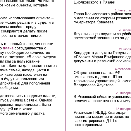
сы самостоятельно. На излете
Циолковского в Рязани
се новые объекты, которые
13 августа
Глава Касимовского района зая
орма использования объекта –
о давлении со стороны рязанск
губернатора Ковалева
е можно решать и в суде, и в
зачем вообще городу
26 июля
 собираются делать после
Двух рязанцев осудили за убий
рос не отвечает никто.
престарелой женщины из-за ден
ть в полный голос, чиновники
го
плана
сотрудничества с
21 июля
ирку необходимое количество
Кандидат в депутаты Госдумы 
«Яблока» Мария Епифанова сд
х на гастроли. «В свою очередь
документы в рязанский облизби
 платы за пользование
лять билеты для воспитанников
4 февраля
акже семей, находящихся в
Общественная палата РФ
х категорий населения на
вмешалась в дело о ЧП на
а будут использоваться
территории управляющей комп
дприятием) для пополнения
Владислава Хаустова
сообщении.
29 января
одствовались городские власти,
В Рязанской области уменьшил
рпуса училища связи. Однако
величина прожиточного миниму
вершены, недвижимость была
идущей ни в какое
13 января
Рязанская ГИБДД: благодаря
мого земельного участка.
принятым мерам во вторник не
зарегистрировано ДТП с
пострадавшими