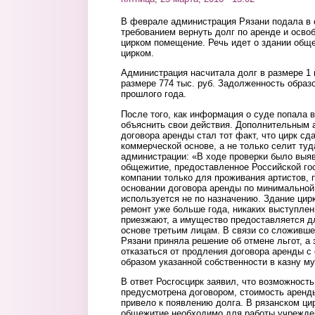
В феврале администрация Рязани подала в с
требованием вернуть долг по аренде и осво
цирком помещение. Речь идет о здании общ
цирком.
Администрация насчитала долг в размере 1 м
размере 774 тыс. руб. Задолженность образ
прошлого года.
После того, как информация о суде попала 
объяснить свои действия. Дополнительным 
договора аренды стал тот факт, что цирк сд
коммерческой основе, а не только селит туд
администрации: «В ходе проверки было выя
общежитие, предоставленное Российской го
компании только для проживания артистов, 
основании договора аренды по минимальной
используется не по назначению. Здание цир
ремонт уже больше года, никаких выступлен
приезжают, а имущество предоставляется д
основе третьим лицам. В связи со сложивш
Рязани приняла решение об отмене льгот, а
отказаться от продления договора аренды
образом указанной собственности в казну м
В ответ Росгосцирк заявил, что возможност
предусмотрена договором, стоимость аренд
привело к появлению долга. В рязанском ци
общежитие необходимо для работы учрежде