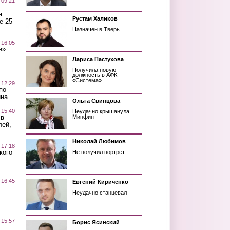
 09:21
я
Рустам Халиков
е 25
Назначен в Тверь
 16:05
е»
Лариса Пастухова
Получила новую
должность в АФК
«Система»
 12:29
по
ина
Ольга Свинцова
 15:40
Неудачно крышанула
 в
Минфин
лей,
Николай Любимов
 17:18
кого
Не получил портрет
 16:45
Евгений Кириченко
Неудачно станцевал
 15:57
Борис Ясинский