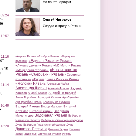
Не понят народом
 09:24
ты,
Сергей Чиграков
ие
Создал интригу в Рязани
 12:57
 11:16
«Атрон» Рязань
«Глобус» Рязань
«Городские
от
«Единая Россия» Рязань
проекты»
«Лучшие друзья» Рязань
«М5 Молл» Рязань
а 19
«Новая газета»
«Мещерская сторона»
н
Рязань
«Сбербанк» Рязань
«Северная
компания»
«Справедливая Россия» Рязань
«Яблоко» Рязань
Александр Чайка
 11:14
Александр Шерин
Андрей
Алексей Фролов
д
Кашаев
Андрей Петруцкий
Андрей Красов
Аркадий Фомин
Антон Воробьев
Арт-Лужайка
Арт-лужайка Рязань
Беженцы из Украины
 10:48
Валерий Рюмин
Виталий
Виктор Малюгин
х
Артемов
Виталий Ларин
Владимир
Водоканал Рязани
Мимоглядов
Выборы в
Рязанской области
Выборы в Рязанскую городскую
Думу
Выборы в Рязанскую областную Думу
 13:20
Дашково-Песочня
Дмитрий Гудков
Евгений
Заборье
Игорь
Зызин
Застройка Рязани