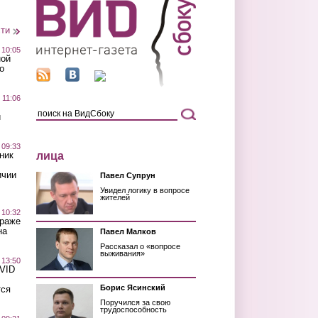
сти
 10:05
ной
о
 11:06
й
 09:33
лица
ник
ичии
Павел Супрун
Увидел логику в вопросе
жителей
 10:32
краже
на
Павел Малков
Рассказал о «вопросе
выживания»
 13:50
OVID
Борис Ясинский
тся
Поручился за свою
трудоспособность