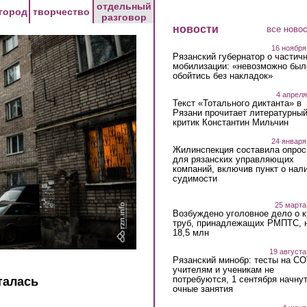
отдельный
город
творчество
разговор
новости
все ново
16 ноября
Рязанский губернатор о частич
мобилизации: «невозможно был
обойтись без накладок»
4 апреля
Текст «Тотального диктанта» в
Рязани прочитает литературны
критик Константин Мильчин
24 января
Жилинспекция составила опрос
для рязанских управляющих
компаний, включив пункт о нал
судимости
25 марта
Возбуждено уголовное дело о 
труб, принадлежащих РМПТС, 
18,5 млн
19 августа
Рязанский минобр: тесты на C
учителям и ученикам не
потребуются, 1 сентября начну
талась
очные занятия