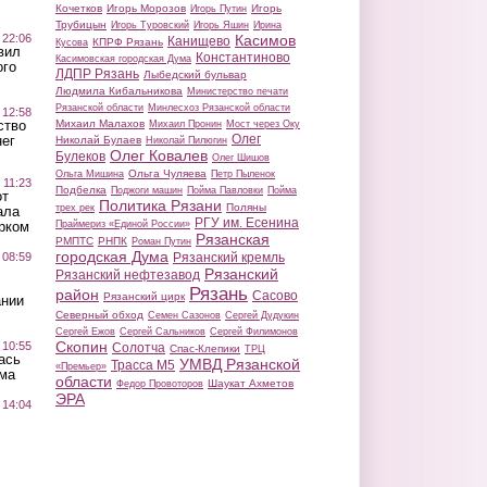
Кочетков
Игорь Морозов
Игорь
Игорь Путин
Трубицын
Игорь Туровский
Игорь Яшин
Ирина
 22:06
Касимов
Канищево
КПРФ Рязань
Кусова
вил
Константиново
Касимовская городская Дума
ого
ЛДПР Рязань
Лыбедский бульвар
Людмила Кибальникова
Министерство печати
Рязанской области
Минлесхоз Рязанской области
 12:58
ство
Михаил Малахов
Михаил Пронин
Мост через Оку
Олег
ег
Николай Булаев
Николай Пилюгин
Олег Ковалев
Булеков
Олег Шишов
Ольга Чуляева
Ольга Мишина
Петр Пыленок
 11:23
Подбелка
Поджоги машин
Пойма Павловки
Пойма
от
Политика Рязани
Поляны
трех рек
ала
РГУ им. Есенина
рком
Праймериз «Единой России»
Рязанская
РМПТС
РНПК
Роман Путин
городская Дума
 08:59
Рязанский кремль
Рязанский
Рязанский нефтезавод
Рязань
район
Сасово
Рязанский цирк
ании
Северный обход
Семен Сазонов
Сергей Дудукин
Сергей Ежов
Сергей Сальников
Сергей Филимонов
Скопин
 10:55
Солотча
Спас-Клепики
ТРЦ
ась
УМВД Рязанской
Трасса М5
«Премьер»
ма
области
Шаукат Ахметов
Федор Провоторов
ЭРА
 14:04