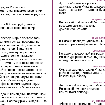
4 июня
ЛДПР собирает вопросы к
администрации Рязани, фракци
уд на Росгосцирк с
задаст их на отчете мэра в Дум
бодить занимаемое рязанским
июня
ежития, расположенном рядом с
18 декабря
Рязанский паблик во «ВКонтакт
лн 860 тыс руб., пени в
проведет дебаты на тему
овалась с июня по ноябрь
домашнего насилия
в прессу, мэрия постаралась
18 декабря
В Рязани пройдет «дискуссия» 
аргументом за прекращение
итогам пресс-конференции Пут
ает комнаты в общежитии на
а артистов. Заявление
29 ноября
влено, что муниципальное
По делу о незаконной миграции
сударственной цирковой
Рязани допрошено 600 свидете
приезжающих на гастроли, на
осуждены пять человек
 стоимости в настоящее время
ка закрыто на капитальный
19 ноября
Суд дал администрации Рязанс
ий не проводится, артисты не
района полгода, чтобы убрать
ля проживания на коммерческой
незаконную свалку
ейся ситуацией администрация
 затем была вынуждена
18 ноября
 с оформлением надлежащим
Лиственный лес в двух районах
униципального образования».
Рязанской области сделают
памятником природы
ь сдачи помещений постояльцам
ы постоянно повышалась, что и
рке и Росгосцирке убеждены, что
16 октября
«Новогодняя столица»: Рязань
ния.