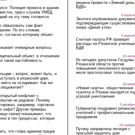
решила провести «Зимний день
ВДВ»
лся. Полиция провела в здании
звестно, пресс-служба УМВД
9 апреля
рий на эту тему готовится.
Экологи опубликовали докумен
подтверждающие существован
ею обжаловать сам факт
озера «Дикая утка»
ении. По его словам,
н, согласно которому объект
4 апреля
Счетная палата РФ проверит
расходы на Рязанское училище
ызывает очевидные вопросы.
ВДВ
иципальный объект, в отношении
20 июля
Из четырех депутатов Госдумы 
же такая настойчивость
Рязанской области против
повышения пенсионного возраст
июля проголосовал только оди
льцам – вопрос, может быть, и
ступать в рязанский цирк,
никто не оспаривает. Как же
28 июня
я общежития?
«Новая газета»: общественные
туалеты в Рязани находятся по
 открытый конфликт с
угрозой уничтожения
обытие не рядовое. Почему
тировал, например, торговлю
5 октября
Губернатор поздравил рязански
ых кафе? Другие примеры
учителей с профессиональным
ище связи) показывают, что
праздником
нно в тех процессах, которые
24 ноября
Путину направлена петиция с
ать, что глава администрации
просьбой защитить дом