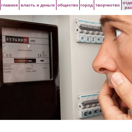
Перейти к основному содержанию
отд
главное
власть и деньги
общество
город
творчество
ра