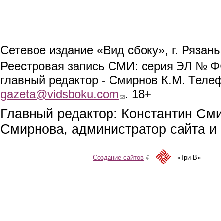
Сетевое издание «Вид сбоку», г. Рязан
ЭЛ № ФС
Реестровая запись СМИ: серия
главный редактор - Смирнов К.М. Телефо
gazeta@vidsboku.com
(link sends e-mail)
. 18+
Главный редактор: Константин См
Смирнова, администратор сайта и 
Создание сайтов
(link is external)
«Три-В»