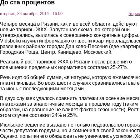
До ста процентов
вторник, 28 октября, 2014 - 16:00
Борис
Четыре месяца в Рязани, как и во всей области, действуют
новые тарифы ЖКХ. Запутанная схема, по которой они
утверждались, вылилась в совершенно конкретные цифры.
Vidsboku изучил информацию от шести квартировладельце
различных районах города: Дашково-Песочня (две квартир
Городская Роща, Центр, Канищево, Московский.
Реальный рост тарифов ЖКХ в Рязани после решения о
повышении предельных нормативов составил 25-27%.
Речь идет об общей сумме, «в натуре», которую ежемесячн
платят жильцы. Во всех шести случаях сравнивались плат
за июнь с последующими месяцами.
В двух случаях удалось сравнить платежи за осенние меся
платежами за аналогичные месяцы в прошлом году (таким
образом, на сравнение не влияет фактор сезонности). Рост
этом случае составил 24% и 25%.
Июльское решение вызвало не только недовольство горож
части депутатов гордумы, но и сомнения в своей законност
Однако, попытки его обжаловать не увенчались успехом. Х