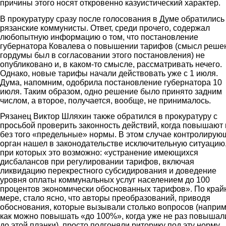
причины этого носят откровенно казуистический характер.
В прокуратуру сразу после голосования в Думе обратились
рязанские коммунисты. Ответ, среди прочего, содержал
любопытную информацию о том, что постановление
губернатора Ковалева о повышении тарифов (смысл реше
гордумы был в согласовании этого постановления) не
опубликовано и, в каком-то смысле, рассматривать нечего.
Однако, новые тарифы начали действовать уже с 1 июля.
Дума, напомним, одобрила постановление губернатора 10
июля. Таким образом, одно решение было принято задним
числом, а второе, получается, вообще, не принималось.
Рязанец Виктор Шляхин также обратился в прокуратуру с
просьбой проверить законность действий, когда повышают 
без того «предельные» нормы. В этом случае контролирую
орган нашел в законодательстве исключительную ситуацию
при которых это возможно: «устранение имеющихся
дисбалансов при регулировании тарифов, включая
ликвидацию перекрестного субсидирования и доведение
уровня оплаты коммунальных услуг населением до 100
процентов экономически обоснованных тарифов». По край
мере, стало ясно, что авторы преобразований, приводя
обоснования, которые вызывали столько вопросов (наприм
как можно повышать «до 100%», когда уже не раз повышал
до этой планки), просто подгоняли риторику под эту норму.