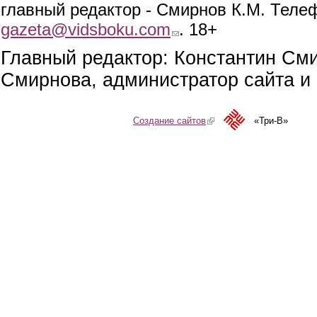
главный редактор - Смирнов К.М. Телефо
gazeta@vidsboku.com
(link sends e-mail)
. 18+
Главный редактор: Константин См
Смирнова, администратор сайта и 
Создание сайтов
(link is external)
«Три-В»