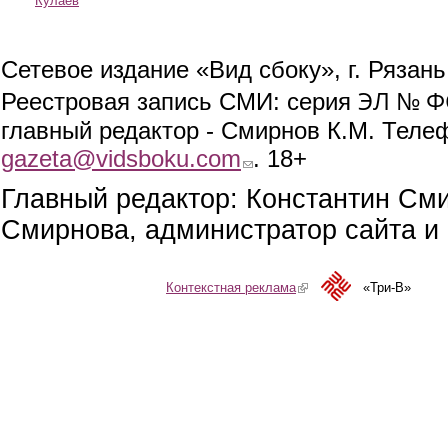
Кулаев
Сетевое издание «Вид сбоку», г. Рязан
ЭЛ № ФС
Реестровая запись СМИ: серия
главный редактор - Смирнов К.М. Телефо
gazeta@vidsboku.com
(link sends e-mail)
. 18+
Главный редактор: Константин См
Смирнова, администратор сайта и 
Контекстная реклама
(link is external)
«Три-В»