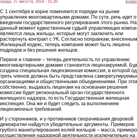
среда, 27 августа, 2014 - 15:20
Борис
С 1 сентября в корне поменяются порядки на рынке
управления многоквартиными домами. По сути, речь идет о
введении государственного регулирования этого рынка. На
данный момент единственным судьей управляющих компа
являются лишь жильцы, которые могут заключить или
расторгнуть контракт с УК. Согласно поправкам, внесенным
Жилищный кодекс, теперь компания может быть лишена
подрядов и без решения жильцов.
Первое и главное – теперь деятельность по управлению
многоквартирными домами становится лицензируемой. Буд
создана специальная лицензионная комиссия, в которой о
треть членов должна быть представлена саморегулируем
организациями и общественными объединениями. При это
собственно, выдавать лицензии на основании решения
комиссии будет региональный орган государственного
жилищного надзора, то есть Государственная жилищная
инспекция. Она же и будет следить за выполнением
лицензионных требований.
И у сторонников, и у противников сворачивания дворовой
демократии найдутся убедительные аргументы. Примеров
грубого манипулирования волей жильцов – масса, пример
осуществления надзорной деятельности исключительно на