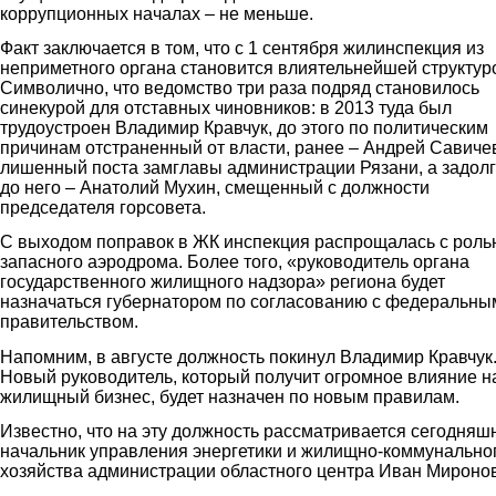
коррупционных началах – не меньше.
Факт заключается в том, что с 1 сентября жилинспекция из
неприметного органа становится влиятельнейшей структур
Символично, что ведомство три раза подряд становилось
синекурой для отставных чиновников: в 2013 туда был
трудоустроен Владимир Кравчук, до этого по политическим
причинам отстраненный от власти, ранее – Андрей Савиче
лишенный поста замглавы администрации Рязани, а задол
до него – Анатолий Мухин, смещенный с должности
председателя горсовета.
С выходом поправок в ЖК инспекция распрощалась с роль
запасного аэродрома. Более того, «руководитель органа
государственного жилищного надзора» региона будет
назначаться губернатором по согласованию с федеральны
правительством.
Напомним, в августе должность покинул Владимир Кравчук
Новый руководитель, который получит огромное влияние н
жилищный бизнес, будет назначен по новым правилам.
Известно, что на эту должность рассматривается сегодняш
начальник управления энергетики и жилищно-коммунально
хозяйства администрации областного центра Иван Миронов