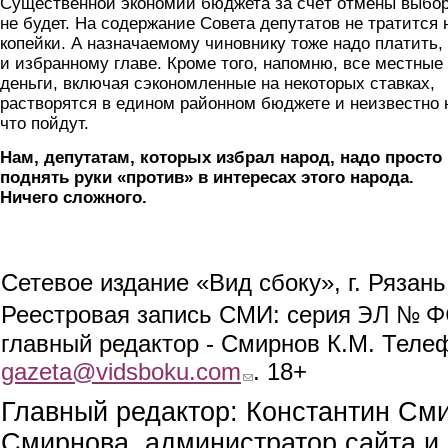
Существенной экономии бюджета за счёт отмены выбо
не будет. На содержание Совета депутатов не тратится 
копейки. А назначаемому чиновнику тоже надо платить, 
и избранному главе. Кроме того, напомню, все местные
деньги, включая сэкономленные на некоторых ставках,
растворятся в едином районном бюджете и неизвестно 
что пойдут.
Нам, депутатам, которых избрал народ, надо просто
поднять руки «против» в интересах этого народа.
Ничего сложного.
Сетевое издание «Вид сбоку», г. Рязан
ЭЛ № ФС
Реестровая запись СМИ: серия
главный редактор - Смирнов К.М. Телефо
gazeta@vidsboku.com
(link sends e-mail)
. 18+
Главный редактор: Константин См
Смирнова, администратор сайта и 