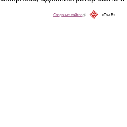
Создание сайтов
(link is external)
«Три-В»