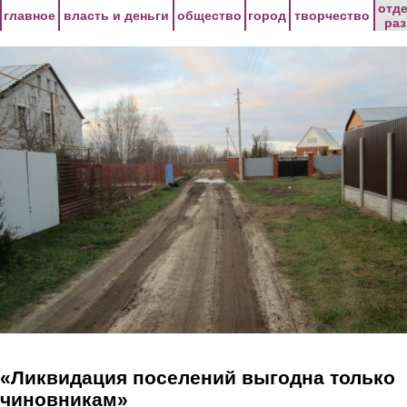
Перейти к основному содержанию
отд
главное
власть и деньги
общество
город
творчество
ра
«Ликвидация поселений выгодна только
чиновникам»