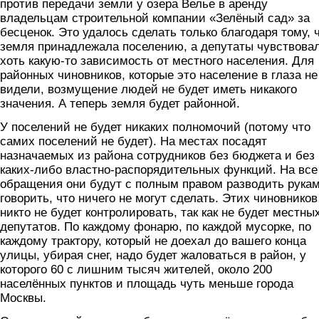
против передачи земли у озера Велье в аренду
владельцам строительной компании «Зелёный сад» за
бесценок. Это удалось сделать только благодаря тому, 
земля принадлежала поселению, а депутаты чувствова
хоть какую-то зависимость от местного населения. Для
районных чиновников, которые это население в глаза не
видели, возмущение людей не будет иметь никакого
значения. А теперь земля будет районной.
У поселений не будет никаких полномочий (потому что
самих поселений не будет). На местах посадят
назначаемых из района сотрудников без бюджета и без
каких-либо властно-распорядительных функций. На все
обращения они будут с полным правом разводить рука
говорить, что ничего не могут сделать. Этих чиновников
никто не будет контролировать, так как не будет местны
депутатов. По каждому фонарю, по каждой мусорке, по
каждому трактору, который не доехал до вашего конца
улицы, убирая снег, надо будет жаловаться в район, у
которого 60 с лишним тысяч жителей, около 200
населённых пунктов и площадь чуть меньше города
Москвы.