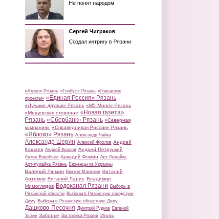
Не понят народом
Сергей Чиграков
Создал интригу в Рязани
«Атрон» Рязань
«Глобус» Рязань
«Городские
«Единая Россия» Рязань
проекты»
«Лучшие друзья» Рязань
«М5 Молл» Рязань
«Новая газета»
«Мещерская сторона»
Рязань
«Сбербанк» Рязань
«Северная
компания»
«Справедливая Россия» Рязань
«Яблоко» Рязань
Александр Чайка
Александр Шерин
Андрей
Алексей Фролов
Кашаев
Андрей Петруцкий
Андрей Красов
Аркадий Фомин
Антон Воробьев
Арт-Лужайка
Арт-лужайка Рязань
Беженцы из Украины
Валерий Рюмин
Виталий
Виктор Малюгин
Артемов
Виталий Ларин
Владимир
Водоканал Рязани
Мимоглядов
Выборы в
Рязанской области
Выборы в Рязанскую городскую
Думу
Выборы в Рязанскую областную Думу
Дашково-Песочня
Дмитрий Гудков
Евгений
Заборье
Игорь
Зызин
Застройка Рязани