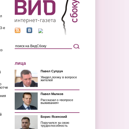
ил
3-е
со
лица
Павел Супрун
й
Увидел логику в вопросе
жителей
о
лотче
Павел Малков
ения
Рассказал о «вопросе
выживания»
й
Борис Ясинский
Поручился за свою
трудоспособность