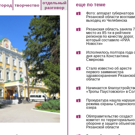
отдельный
еще по теме
город
творчество
разговор
Фото: аппарат губернатора
Рязанской области возглав
выходец из Челябинска
Рязанская область заняла 7
место из 85-ти в рейтинге
регионов по качеству дорог,
который составило «РИА
Новости»
Исполнилось полтора года 
дня ареста Константина
Смирнова
Стало известно об аресте
первого замминистра
здравоохранения Рязанско
области
Начинается благоустройств
«Тропы Паустовского» в Со
Прокуратура нашла наруш
режима охраны Сегденского
озера
Облправительство создаст
комитет по территориально
обороне и защите объектов
Рязанской области