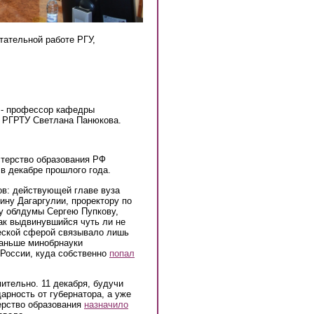
тательной работе РГУ,
 - профессор кафедры
й РГРТУ Светлана Панюкова.
стерство образования РФ
в декабре прошлого года.
ов: действующей главе вуза
ину Дагаргулии, проректору по
у облдумы Сергею Пупкову,
ак выдвинувшийся чуть ли не
еской сферой связывало лишь
раньше минобрнауки
России, куда собственно
попал
ительно. 11 декабря, будучи
арность от губернатора, а уже
терство образования
назначило