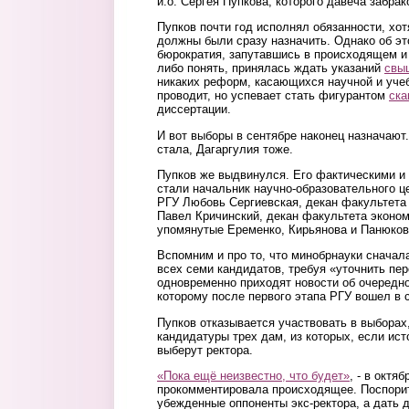
и.о. Сергея Пупкова, которого давеча забрак
Пупков почти год исполнял обязанности, хот
должны были сразу назначить. Однако об эт
бюрократия, запутавшись в происходящем и 
либо понять, принялась ждать указаний
свы
никаких реформ, касающихся научной и учеб
проводит, но успевает стать фигурантом
ска
диссертации.
И вот выборы в сентябре наконец назначают
стала, Дагаргулия тоже.
Пупков же выдвинулся. Его фактическими и
стали начальник научно-образовательного ц
РГУ Любовь Сергиевская, декан факультета
Павел Кричинский, декан факультета эконо
упомянутые Еременко, Кирьянова и Панюков
Вспомним и про то, что минобрнауки снача
всех семи кандидатов, требуя «уточнить пе
одновременно приходят новости об очеред
которому после первого этапа РГУ вошел в 
Пупков отказывается участвовать в выборах
кандидатуры трех дам, из которых, если ист
выберут ректора.
«Пока ещё неизвестно, что будет»
, - в октя
прокомментировала происходящее. Поспорит
убежденные оппоненты экс-ректора, а дать д