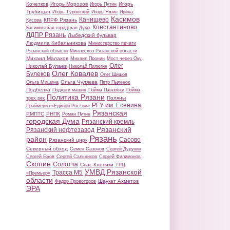
Кочетков
Игорь Морозов
Игорь
Игорь Путин
Трубицын
Игорь Туровский
Игорь Яшин
Ирина
Касимов
Канищево
КПРФ Рязань
Кусова
Константиново
Касимовская городская Дума
ЛДПР Рязань
Лыбедский бульвар
Людмила Кибальникова
Министерство печати
Рязанской области
Минлесхоз Рязанской области
Михаил Малахов
Михаил Пронин
Мост через Оку
Олег
Николай Булаев
Николай Пилюгин
Олег Ковалев
Булеков
Олег Шишов
Ольга Чуляева
Ольга Мишина
Петр Пыленок
Подбелка
Поджоги машин
Пойма Павловки
Пойма
Политика Рязани
Поляны
трех рек
РГУ им. Есенина
Праймериз «Единой России»
Рязанская
РМПТС
РНПК
Роман Путин
городская Дума
Рязанский кремль
Рязанский
Рязанский нефтезавод
Рязань
район
Сасово
Рязанский цирк
Северный обход
Семен Сазонов
Сергей Дудукин
Сергей Ежов
Сергей Сальников
Сергей Филимонов
Скопин
Солотча
Спас-Клепики
ТРЦ
УМВД Рязанской
Трасса М5
«Премьер»
области
Шаукат Ахметов
Федор Провоторов
ЭРА