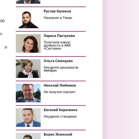
Рустам Халиков
Назначен в Тверь
200
с-
Лариса Пастухова
Получила новую
должность в АФК
следующая ›
«Система»
Ольга Свинцова
Неудачно крышанула
Минфин
Николай Любимов
Не получил портрет
Евгений Кириченко
Неудачно станцевал
Борис Ясинский