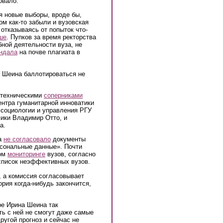
овало.
я новые выборы, вроде бы,
ом как-то забыли и вузовская
отказываясь от попыток что-
ше
. Пупков за время ректорства
ной деятельности вуза, не
ндала
на почве плагиата в
. Шеина баллотироваться не
 техническими
соперниками
ентра гуманитарной инноватики
 социологии и управления РГУ
мики Владимир Отто, и
а.
ла
не согласовало
документы
рсональные данные». Почти
ном
мониторинге
вузов, согласно
список неэффективных вузов.
, а комиссия согласовывает
ория когда-нибудь закончится,
бре Ирина Шеина так
ь с ней не смогут даже самые
ругой прогноз и сейчас не