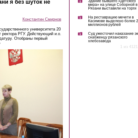
ни я без шуток не
Здание бывшего «Детского
мира» на улице Соборной в
Рязани выставили на торги
На реставрацию мечети в
Константин Смирнов
Касимове выделено более 
миллионов рублей
сударственного университета 20
 ректора РГУ. Действующий и.о.
Суд ужесточил наказание эк
снабженцу рязанского
датуру. Отобраны первый
хлебозавода
о
1 из 4121