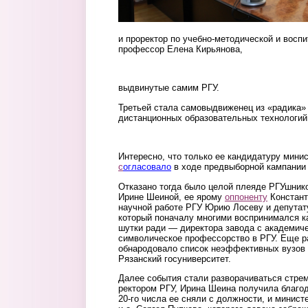
и проректор по учебно-методической и воспи
профессор Елена Кирьянова,
kiryanova.jpg
выдвинутые самим РГУ.
Третьей стала самовыдвиженец из «радика»
дистанционных образовательных технологи
panyukova.jpg
Интересно, что только ее кандидатуру мини
с
огласовало
в ходе предвыборной кампании 
Отказано тогда было целой плеяде РГУшник
Ирине Шеиной, ее ярому
оппоненту
Констант
научной работе РГУ Юрию Лосеву и депутат
который поначалу многими воспринимался к
шутки ради — директора завода с академич
символическое профессорство в РГУ. Еще 
обнародовало список неэффективных вузов 
Рязанский госуниверситет.
Далее события стали разворачиваться стрем
ректором РГУ, Ирина Шеина получила благод
20-го числа ее сняли с должности, и минис