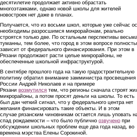
десятилетие продолжает активно обрастать
многоэтажками, однако новой школы для жителей
новостроек нет даже в планах.
Получается, что из восьми школ, которые уже сейчас о
необходимы разросшимся микрорайонам, реально
строятся только две. По остальным перспективы весьм
туманны, тем более, что город в этом вопросе полност
зависит от федерального финансирования. При этом в
Рязани продолжают расти целые микрорайоны, не
обеспеченные школьной инфраструктурой.
В сентябре прошлого года на такую градостроительную
политику обратил внимание замминистра просвещения
России Андрей Николаев и на примере
Рязани
возмутился
тем, что регионы сначала строят ж
микрорайоны, а потом просят деньги на школы. То есть
был дан четкий сигнал, что у федерального центра нет
желания финансировать такие объекты. И в этом
случае рязанским чиновникам остается лишь уповать н
спад рождаемости – что было публично
озвучено
при
обсуждении школьных проблем еще два года назад, во
времена мэрства Елены Сорокиной.