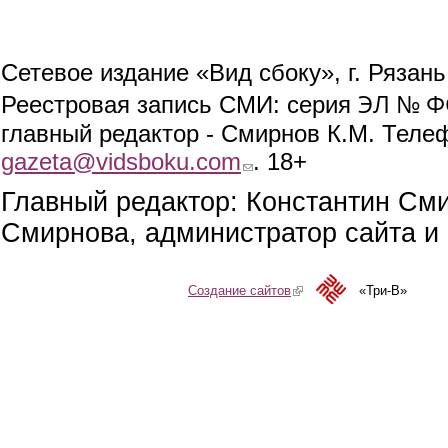
Сетевое издание «Вид сбоку», г. Рязан
ЭЛ № ФС
Реестровая запись СМИ: серия
главный редактор - Смирнов К.М. Телефо
gazeta@vidsboku.com
(link sends e-mail)
. 18+
Главный редактор: Константин См
Смирнова, администратор сайта и 
Создание сайтов
(link is external)
«Три-В»