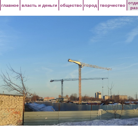
Перейти к основному содержанию
отд
главное
власть и деньги
общество
город
творчество
ра