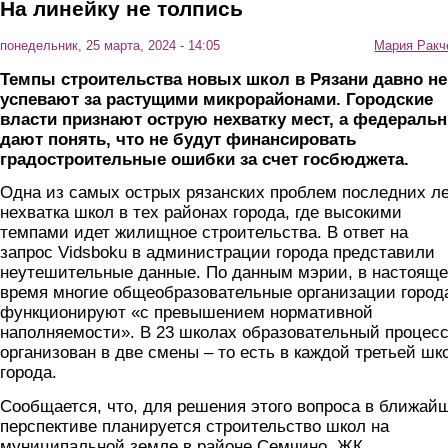
На линейку не толпись
понедельник, 25 марта, 2024 - 14:05
Мария Ракч
Темпы строительства новых школ в Рязани давно не
успевают за растущими микрорайонами. Городские
власти признают острую нехватку мест, а федераль
дают понять, что не будут финансировать
градостроительные ошибки за счет госбюджета.
Одна из самых острых рязанских проблем последних ле
нехватка школ в тех районах города, где высокими
темпами идет жилищное строительства. В ответ на
запрос Vidsboku в администрации города представили
неутешительные данные. По данным мэрии, в настоящ
время многие общеобразовательные организации город
функционируют «с превышением нормативной
наполняемости». В 23 школах образовательный процес
организован в две смены – то есть в каждой третьей шк
города.
Сообщается, что, для решения этого вопроса в ближай
перспективе планируется строительство школ на
муниципальной земле в районе Семчино, ЖК