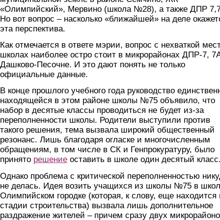
«Олимпийский», Мервино (школа №28), а также ДПР 7,
Но вот вопрос – насколько «ближайшей» на деле окажет
эта перспектива.
Как отмечается в ответе мэрии, вопрос с нехваткой мест
школах наиболее остро стоит в микрорайонах ДПР-7, 7А
Дашково-Песочне. И это дают понять не только
официальные данные.
В конце прошлого учебного года руководство единствен
находящейся в этом районе школы №75 объявило, что
набор в десятые классы проводиться не будет из-за
переполненности школы. Родители выступили против
такого решения, тема вызвала широкий общественный
резонанс. Лишь благодаря огласке и многочисленным
обращениям, в том числе в СК и Генпрокуратуру, было
принято
решение
оставить в школе один десятый класс
Однако проблема с критической переполненностью нику
не делась. Идея возить учащихся из школы №75 в школ
Олимпийском городке (которая, к слову, еще находится 
стадии строительства) вызвала лишь дополнительное
раздражение жителей – причем сразу двух микрорайоно