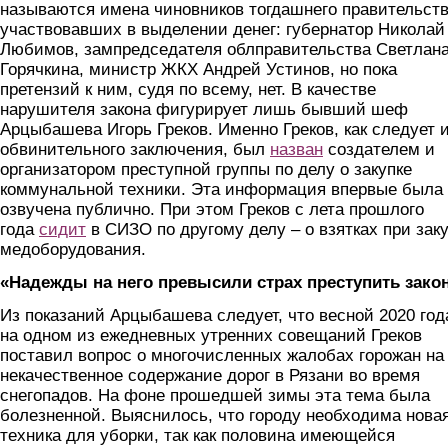
называются имена чиновников тогдашнего правительств
участвовавших в выделении денег: губернатор Николай
Любимов, зампредседателя облправительства Светлан
Горячкина, министр ЖКХ Андрей Устинов, но пока
претензий к ним, судя по всему, нет. В качестве
нарушителя закона фигурирует лишь бывший шеф
Арцыбашева Игорь Греков. Именно Греков, как следует 
обвинительного заключения, был
назван
создателем и
организатором преступной группы по делу о закупке
коммунальной техники. Эта информация впервые была
озвучена публично. При этом Греков с лета прошлого
года
сидит
в СИЗО по другому делу – о взятках при зак
медоборудования.
«Надежды на него превысили страх преступить зако
Из показаний Арцыбашева следует, что весной 2020 год
на одном из ежедневных утренних совещаний Греков
поставил вопрос о многочисленных жалобах горожан на
некачественное содержание дорог в Рязани во время
снегопадов. На фоне прошедшей зимы эта тема была
болезненной. Выяснилось, что городу необходима нова
техника для уборки, так как половина имеющейся