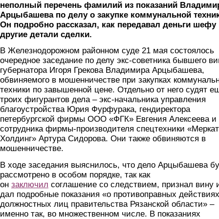
неполный перечень фамилий из показаний Владими
Арцыбашева по делу о закупке коммунальной техник
Он подробно рассказал, как передавал деньги шефу 
другие детали сделки.
В Железнодорожном районном суде 21 мая состоялось
очередное заседание по делу экс-советника бывшего ви
губернатора Игоря Грекова Владимира Арцыбашева,
обвиняемого в мошенничестве при закупках коммуналь
техники по завышенной цене. Отдельно от него судят е
троих фигурантов дела – экс-начальника управления
благоустройства Юрия Фурфурака, гендиректора
петербургской фирмы ООО «ФГК» Евгения Алексеева и
сотрудника фирмы-производителя спецтехники «Мерка
Холдинг» Артура Сидорова. Они также обвиняются в
мошенничестве.
В ходе заседания выяснилось, что дело Арцыбашева бу
рассмотрено в особом порядке, так как
он
заключил
соглашение со следствием, признал вину 
дал подробные показания «о противоправных действия
должностных лиц правительства Рязанской области» –
именно так, во множественном числе. В показаниях