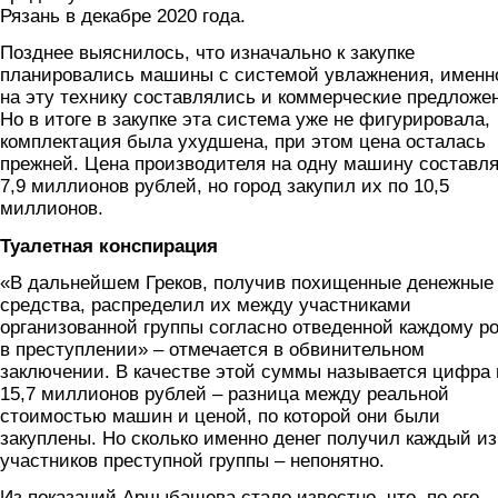
Рязань в декабре 2020 года.
Позднее выяснилось, что изначально к закупке
планировались машины с системой увлажнения, именн
на эту технику составлялись и коммерческие предложе
Но в итоге в закупке эта система уже не фигурировала,
комплектация была ухудшена, при этом цена осталась
прежней. Цена производителя на одну машину составл
7,9 миллионов рублей, но город закупил их по 10,5
миллионов.
Туалетная конспирация
«В дальнейшем Греков, получив похищенные денежные
средства, распределил их между участниками
организованной группы согласно отведенной каждому р
в преступлении» – отмечается в обвинительном
заключении. В качестве этой суммы называется цифра 
15,7 миллионов рублей – разница между реальной
стоимостью машин и ценой, по которой они были
закуплены. Но сколько именно денег получил каждый из
участников преступной группы – непонятно.
Из показаний Арцыбашева стало известно, что, по его