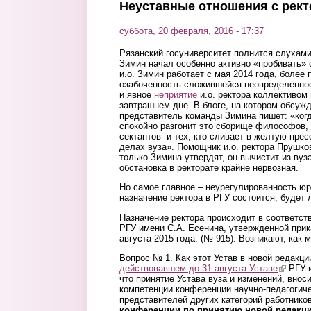
Неуставные отношения с рек
суббота, 20 февраля, 2016 - 17:37
Рязанский госуниверситет полнится слухами 
Зимин начал особенно активно «пробивать» 
и.о. Зимин работает с мая 2014 года, более 
озабоченность сложившейся неопределенно
и явное
неприятие
и.о. ректора коллективом
завтрашнем дне. В блоге, на котором обсуж
представитель команды Зимина пишет: «когд
спокойно разгонит это сборище философов, 
сектантов и тех, кто сливает в желтую пре
делах вуза». Помощник и.о. ректора Прушков
только Зимина утвердят, он вычистит из ву
обстановка в ректорате крайне нервозная.
Но самое главное – неурегулированность ю
назначение ректора в РГУ состоится, будет
Назначение ректора происходит в соответст
РГУ имени С.А. Есенина, утвержденной прик
августа 2015 года. (№ 915). Возникают, как
Вопрос № 1.
Как этот Устав в новой редакци
действовавшем до 31 августа Уставе
(link is 
РГУ и
что принятие Устава вуза и изменений, вноси
компетенции конференции научно-педагогиче
представителей других категорий работнико
конференции по принятию новой редакции