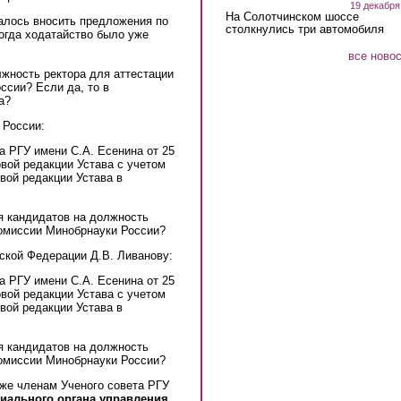
19 декабря
На Солотчинском шоссе
алось вносить предложения по
столкнулись три автомобиля
когда ходатайство было уже
все ново
лжность ректора для аттестации
ссии? Если да, то в
а?
 России:
а РГУ имени С.А. Есенина от 25
овой редакции Устава с учетом
вой редакции Устава в
я кандидатов на должность
комиссии Минобрнауки России?
ской Федерации Д.В. Ливанову:
а РГУ имени С.А. Есенина от 25
овой редакции Устава с учетом
вой редакции Устава в
я кандидатов на должность
комиссии Минобрнауки России?
уже членам Ученого совета РГУ
егиального органа управления