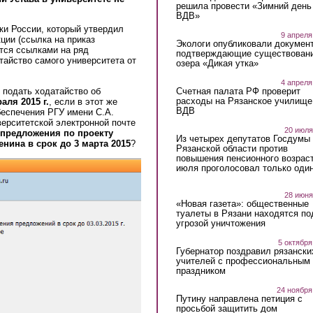
решила провести «Зимний день
ВДВ»
ки России, который утвердил
9 апреля
ции (ссылка на приказ
Экологи опубликовали докумен
тся ссылками на ряд
подтверждающие существован
тайство самого университета от
озера «Дикая утка»
4 апреля
 подать ходатайство об
Счетная палата РФ проверит
расходы на Рязанское училище
аля 2015 г.
, если в этот же
ВДВ
беспечения РГУ имени С.А.
ерситетской электронной почте
20 июля
 предложения по проекту
Из четырех депутатов Госдумы 
енина в срок до 3 марта 2015
?
Рязанской области против
повышения пенсионного возраст
июля проголосовал только оди
28 июня
«Новая газета»: общественные
туалеты в Рязани находятся по
угрозой уничтожения
5 октября
Губернатор поздравил рязански
учителей с профессиональным
праздником
24 ноября
Путину направлена петиция с
просьбой защитить дом