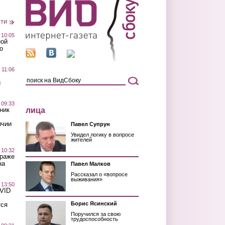
сти
 10:05
ной
о
 11:06
й
 09:33
лица
ник
ичии
Павел Супрун
Увидел логику в вопросе
жителей
 10:32
краже
на
Павел Малков
Рассказал о «вопросе
выживания»
 13:50
OVID
Борис Ясинский
тся
Поручился за свою
трудоспособность