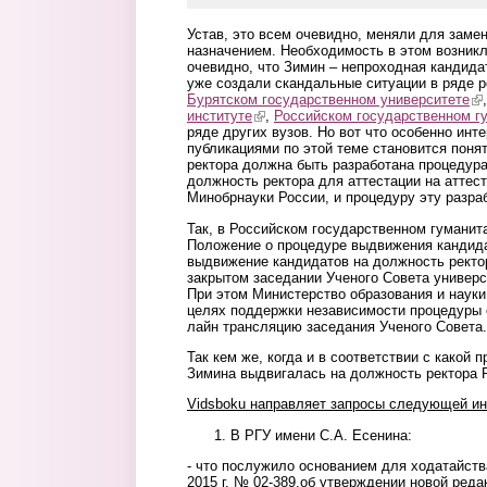
Устав, это всем очевидно, меняли для заме
назначением. Необходимость в этом возникла
очевидно, что Зимин – непроходная кандида
уже создали скандальные ситуации в ряде ро
Бурятском государственном университете
(li
институте
(link is external)
,
Российском государственном г
ряде других вузов. Но вот что особенно инте
публикациями по этой теме становится поня
ректора должна быть разработана процедур
должность ректора для аттестации на аттес
Минобрнауки России, и процедуру эту разра
Так, в Российском государственном гуманит
Положение о процедуре выдвижения кандида
выдвижение кандидатов на должность ректо
закрытом заседании Ученого Совета универс
При этом Министерство образования и наук
целях поддержки независимости процедуры 
лайн трансляцию заседания Ученого Совета.
Так кем же, когда и в соответствии с какой 
Зимина выдвигалась на должность ректора 
Vidsboku
направляет запросы следующей и
В РГУ имени С.А. Есенина:
- что послужило основанием для ходатайств
2015 г. № 02-389.об утверждении новой реда