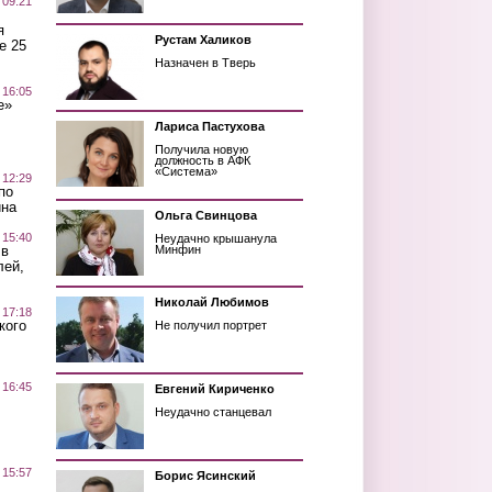
 09:21
я
Рустам Халиков
е 25
Назначен в Тверь
 16:05
е»
Лариса Пастухова
Получила новую
должность в АФК
«Система»
 12:29
по
ина
Ольга Свинцова
 15:40
Неудачно крышанула
 в
Минфин
лей,
Николай Любимов
 17:18
кого
Не получил портрет
 16:45
Евгений Кириченко
Неудачно станцевал
 15:57
Борис Ясинский