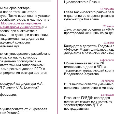
Циолковского в Рязани
ны выборов ректора
13 августа
 после того, как стало
Глава Касимовского района зая
о давлении со стороны рязанск
тура. Такие изменения в уставах
губернатора Ковалева
ссийских вузов, в частности, в
nk is external)
,
Московском авиационном
26 июля
уманитарном университете
(link is external)
и
Двух рязанцев осудили за убий
ресно: при знакомстве с
престарелой женщины из-за ден
тным, что даже при назначении
а выдвижения кандидатов на
тационной комиссии
21 июля
Кандидат в депутаты Госдумы 
батывает вуз.
«Яблока» Мария Епифанова сд
документы в рязанский облизби
арном университете разработано
тов, согласно которому
4 февраля
ра должно проводиться на
Общественная палата РФ
итета тайным голосованием.
вмешалась в дело о ЧП на
и само рекомендовало РГГУ в
территории управляющей комп
определения ректора вести он-
Владислава Хаустова
29 января
процедурой кандидатура А.А.
В Рязанской области уменьшил
РГУ имени С.А. Есенина?
величина прожиточного миниму
нформации:
13 января
Рязанская ГИБДД: благодаря
принятым мерам во вторник не
зарегистрировано ДТП с
пострадавшими
а университета от 25 февраля
кции Устава?