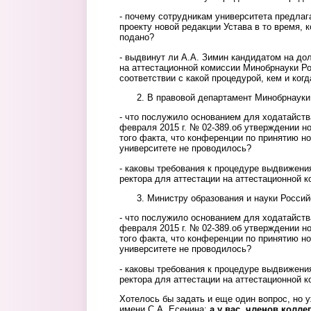
- почему сотрудникам университета предлаг
проекту новой редакции Устава в то время, 
подано?
- выдвинут ли А.А. Зимин кандидатом на до
на аттестационной комиссии Минобрнауки Ро
соответствии с какой процедурой, кем и когд
В правовой департамент Минобрнауки
- что послужило основанием для ходатайств
февраля 2015 г. № 02-389.об утверждении н
того факта, что конференции по принятию но
университете не проводилось?
- каковы требования к процедуре выдвижени
ректора для аттестации на аттестационной 
Министру образования и науки Россий
- что послужило основанием для ходатайств
февраля 2015 г. № 02-389.об утверждении н
того факта, что конференции по принятию но
университете не проводилось?
- каковы требования к процедуре выдвижени
ректора для аттестации на аттестационной 
Хотелось бы задать и еще один вопрос, но 
имени С.А. Есенина:
а у вас, членов колл