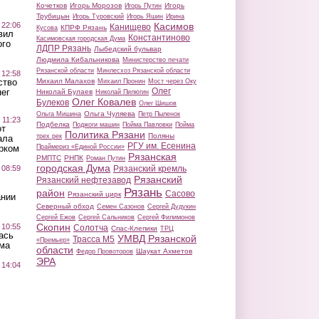
Кочетков
Игорь Морозов
Игорь
Игорь Путин
Трубицын
Игорь Туровский
Игорь Яшин
Ирина
 22:06
Касимов
Канищево
КПРФ Рязань
Кусова
вил
Константиново
Касимовская городская Дума
ого
ЛДПР Рязань
Лыбедский бульвар
Людмила Кибальникова
Министерство печати
Рязанской области
Минлесхоз Рязанской области
 12:58
ство
Михаил Малахов
Михаил Пронин
Мост через Оку
Олег
ег
Николай Булаев
Николай Пилюгин
Олег Ковалев
Булеков
Олег Шишов
Ольга Чуляева
Ольга Мишина
Петр Пыленок
 11:23
Подбелка
Поджоги машин
Пойма Павловки
Пойма
от
Политика Рязани
Поляны
трех рек
ала
РГУ им. Есенина
рком
Праймериз «Единой России»
Рязанская
РМПТС
РНПК
Роман Путин
городская Дума
 08:59
Рязанский кремль
Рязанский
Рязанский нефтезавод
Рязань
район
Сасово
Рязанский цирк
ании
Северный обход
Семен Сазонов
Сергей Дудукин
Сергей Ежов
Сергей Сальников
Сергей Филимонов
Скопин
 10:55
Солотча
Спас-Клепики
ТРЦ
ась
УМВД Рязанской
Трасса М5
«Премьер»
ма
области
Шаукат Ахметов
Федор Провоторов
ЭРА
 14:04