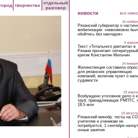
отдельный
город
творчество
разговор
новости
все ново
16 ноября
Рязанский губернатор о частич
мобилизации: «невозможно был
обойтись без накладок»
4 апреля
Текст «Тотального диктанта» в
Рязани прочитает литературны
критик Константин Мильчин
24 января
Жилинспекция составила опрос
для рязанских управляющих
компаний, включив пункт о нал
судимости
25 марта
Возбуждено уголовное дело о 
труб, принадлежащих РМПТС, 
18,5 млн
19 августа
Рязанский минобр: тесты на C
учителям и ученикам не
потребуются, 1 сентября начну
очные занятия