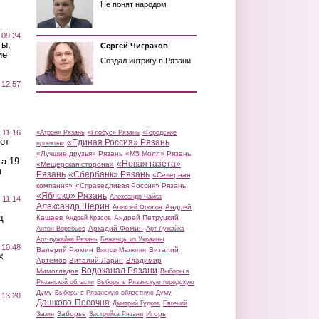
Не понят народом
 09:24
ты,
Сергей Чиграков
ие
Создал интригу в Рязани
 12:57
 11:16
«Атрон» Рязань
«Глобус» Рязань
«Городские
от
«Единая Россия» Рязань
проекты»
«Лучшие друзья» Рязань
«М5 Молл» Рязань
а 19
«Новая газета»
«Мещерская сторона»
н
Рязань
«Сбербанк» Рязань
«Северная
компания»
«Справедливая Россия» Рязань
«Яблоко» Рязань
Александр Чайка
 11:14
Александр Шерин
Андрей
Алексей Фролов
д
Кашаев
Андрей Петруцкий
Андрей Красов
Аркадий Фомин
Антон Воробьев
Арт-Лужайка
Арт-лужайка Рязань
Беженцы из Украины
 10:48
Валерий Рюмин
Виталий
Виктор Малюгин
х
Артемов
Виталий Ларин
Владимир
Водоканал Рязани
Мимоглядов
Выборы в
Рязанской области
Выборы в Рязанскую городскую
Думу
Выборы в Рязанскую областную Думу
 13:20
Дашково-Песочня
Дмитрий Гудков
Евгений
Заборье
Игорь
Зызин
Застройка Рязани