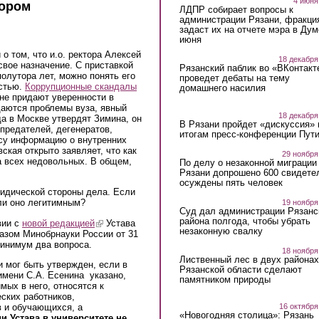
4 июня
тором
ЛДПР собирает вопросы к
администрации Рязани, фракци
задаст их на отчете мэра в Дум
июня
о том, что и.о. ректора Алексей
18 декабря
свое назначение. С приставкой
Рязанский паблик во «ВКонтакт
полутора лет, можно понять его
проведет дебаты на тему
стью.
Коррупционные скандалы
домашнего насилия
 не придают уверенности в
даются проблемы вуза, явный
18 декабря
а в Москве утвердят Зимина, он
В Рязани пройдет «дискуссия» 
предателей, дегенератов,
итогам пресс-конференции Пут
ссу информацию о внутренних
ская открыто заявляет, что как
29 ноября
за всех недовольных. В общем,
По делу о незаконной миграции
Рязани допрошено 600 свидете
осуждены пять человек
ридической стороны дела. Если
 ли оно легитимным?
19 ноября
Суд дал администрации Рязанс
района полгода, чтобы убрать
вии с
новой редакцией
(link is external)
Устава
незаконную свалку
азом Минобрнауки России от 31
 минимум два вопроса.
18 ноября
Лиственный лес в двух районах
и мог быть утвержден, если в
Рязанской области сделают
external)
мени С.А. Есенина указано,
памятником природы
мых в него, относятся к
ских работников,
в и обучающихся, а
16 октября
«Новогодняя столица»: Рязань
 Устава в университете не