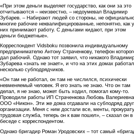
«При этом деньги выделяет государство, как они за это
отчитываются – неизвестно, – недоумевал Владимир
Зубарев. – Набирают людей со стороны, не официально
многие рабочие неквалифицированные, непонятно, как 
них принимают работу. С деньгами кидают, при этом
деньги бюджетные».
Корреспондент Vidsboku позвонила индивидуальному
предпринимателю Антону Страченкову, телефон которог
дал рабочий. Однако тот заявил, что никакого Владими
Зубарева «знать не знает», и что на этих домах работа
несколько субподрядчиков.
«Он там не работал, он там не числился, психически
невменяемый человек. Я его знать не знаю. Что он там
делал, я не знаю, может быть ходил, помогал кому-то.
Проводили работы ИП Страченкова Любовь Валериевна
ООО «Никон». Эти же дома отдавали на субподряд дру
организации. Меня с ним достали все, менты, прокурату
трудовая служба, теперь он к вам пошел», – сказал он в
беседе с корреспондентом.
Однако бригадир Роман Уродовских – тот самый «брига