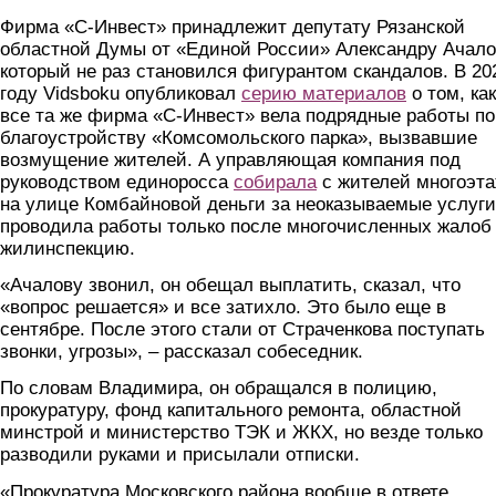
Фирма «С-Инвест» принадлежит депутату Рязанской
областной Думы от «Единой России» Александру Ачало
который не раз становился фигурантом скандалов. В 20
году Vidsboku опубликовал
серию материалов
о том, как
все та же фирма «С-Инвест» вела подрядные работы по
благоустройству «Комсомольского парка», вызвавшие
возмущение жителей. А управляющая компания под
руководством единоросса
собирала
с жителей многоэта
на улице Комбайновой деньги за неоказываемые услуги
проводила работы только после многочисленных жалоб
жилинспекцию.
«Ачалову звонил, он обещал выплатить, сказал, что
«вопрос решается» и все затихло. Это было еще в
сентябре. После этого стали от Страченкова поступать
звонки, угрозы», – рассказал собеседник.
По словам Владимира, он обращался в полицию,
прокуратуру, фонд капитального ремонта, областной
минстрой и министерство ТЭК и ЖКХ, но везде только
разводили руками и присылали отписки.
«Прокуратура Московского района вообще в ответе