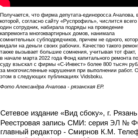
Получается, что фирма депутата-единоросса Ачалова, 
которой, согласно сайту «Руспрофиль», числится всего
один сотрудник, набирала подряды на проведение
капремонта многоквартирных домов, нанимала
сомнительных субподрядчиков, причем не одного, кото
кидали на деньги своих рабочих. Качество такого ремон
также вызывает большие сомнения, учитывая тот факт, 
в начале марта 2022 года Фонд капитального ремонта п
суду взыскал с фирмы «С-Инвест» более 800 тысяч ру
за многочисленные нарушения при выполнении работ. 
этом в следующих публикациях Vidsboku.
Фото Александра Ачалова - рязанская ЕР.
Сетевое издание «Вид сбоку», г. Рязан
ЭЛ № ФС
Реестровая запись СМИ: серия
главный редактор - Смирнов К.М. Телефо
(link sends e-mail)