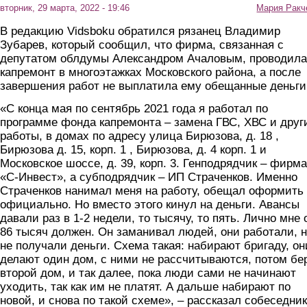
вторник, 29 марта, 2022 - 19:46
Мария Ракч
В редакцию Vidsboku обратился рязанец Владимир
Зубарев, который сообщил, что фирма, связанная с
депутатом облдумы Александром Ачаловым, проводила
капремонт в многоэтажках Московского района, а после
завершения работ не выплатила ему обещанные деньги
«С конца мая по сентябрь 2021 года я работал по
программе фонда капремонта – замена ГВС, ХВС и друг
работы, в домах по адресу улица Бирюзова, д. 18 ,
Бирюзова д. 15, корп. 1 , Бирюзова, д. 4 корп. 1 и
Московское шоссе, д. 39, корп. 3. Генподрядчик – фирма
«С-Инвест», а субподрядчик – ИП Страченков. Именно
Страченков нанимал меня на работу, обещал оформить
официально. Но вместо этого кинул на деньги. Авансы
давали раз в 1-2 недели, то тысячу, то пять. Лично мне 
86 тысяч должен. Он заманивал людей, они работали, 
не получали деньги. Схема такая: набирают бригаду, он
делают один дом, с ними не рассчитываются, потом бе
второй дом, и так далее, пока люди сами не начинают
уходить, так как им не платят. А дальше набирают по
новой, и снова по такой схеме», – рассказал собеседник