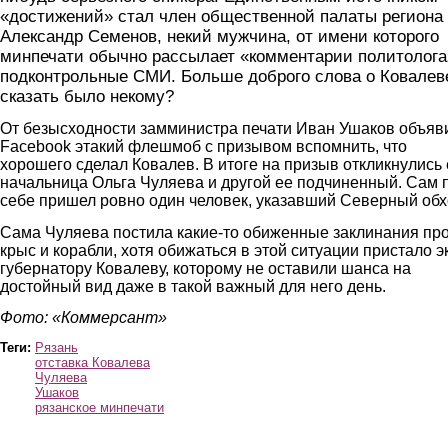
«достижений» стал член общественной палаты региона
Александр Семенов, некий мужчина, от имени которого
минпечати обычно рассылает «комментарии политолога
подконтрольные СМИ. Больше доброго слова о Ковалев
сказать было некому?
От безысходности замминистра печати Иван Ушаков объяв
Facebook этакий флешмоб с призывом вспомнить, что
хорошего сделал Ковалев. В итоге на призыв откликнулись 
начальница Ольга Чуляева и другой ее подчиненный. Сам 
себе пришел ровно один человек, указавший Северный обх
Сама Чуляева постила какие-то обиженные заклинания пр
крыс и корабли, хотя обижаться в этой ситуации пристало э
губернатору Ковалеву, которому не оставили шанса на
достойный вид даже в такой важный для него день.
Фото: «Коммерсант»
Теги:
Рязань
отставка Ковалева
Чуляева
Ушаков
рязанское минпечати