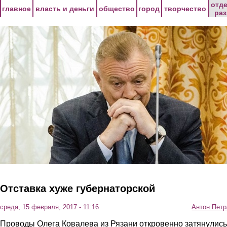
Перейти к основному содержанию
отд
главное
власть и деньги
общество
город
творчество
ра
Отставка хуже губернаторской
среда, 15 февраля, 2017 - 11:16
Антон Петр
Проводы Олега Ковалева из Рязани откровенно затянулись