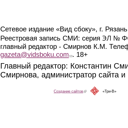
Сетевое издание «Вид сбоку», г. Рязан
ЭЛ № ФС
Реестровая запись СМИ: серия
главный редактор - Смирнов К.М. Телефо
gazeta@vidsboku.com
(link sends e-mail)
. 18+
Главный редактор: Константин См
Смирнова, администратор сайта и 
Создание сайтов
(link is external)
«Три-В»