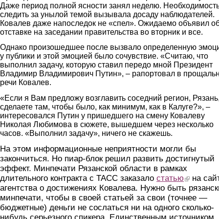
Даже период полной ясности занял неделю. Необходимост
следить за унылой темой вызывала досаду наблюдателей.
Ковалев даже напоследок не «спел». Ожидаемо объявил о
отставке на заседании правительства во вторник и все.
Однако произошедшее после вызвало определенную эмоц
у публики и этой эмоцией было сочувствие. «Считаю, что
выполнил задачу, которую ставил передо мной Президент
Владимир Владимирович Путин», – рапортовал в прощаль
речи Ковалев.
«Если я Вам предложу возглавить соседний регион, Рязань
сделаете там, чтобы было, как минимум, как в Калуге?», –
интересовался Путин у пришедшего на смену Ковалеву
Николая Любимова в сюжете, вышедшем через несколько
часов. «Выполнил задачу», ничего не скажешь.
На этом информационные неприятности могли бы
закончиться. Но пиар-блок решил развить достигнутый
эффект. Минпечати Рязанской области в рамках
длительного контракта с ТАСС заказало
статью
(link is exter
на сай
агентства о достижениях Ковалева. Нужно быть рязанс
минпечати, чтобы в своей статьей за свои (точнее —
бюджетные) деньги не сослаться ни на одного сколько-
нибудь серьезного спикера. Единственным источником