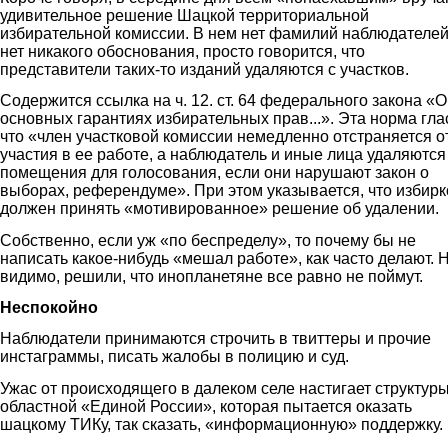
удивительное решение Шацкой территориальной
избирательной комиссии. В нем нет фамилий наблюдателей
нет никакого обоснования, просто говорится, что
представители таких-то изданий удаляются с участков.
Содержится ссылка на ч. 12. ст. 64 федерального закона «
основных гарантиях избирательных прав...». Эта норма глас
что «член участковой комиссии немедленно отстраняется о
участия в ее работе, а наблюдатель и иные лица удаляются
помещения для голосования, если они нарушают закон о
выборах, референдуме». При этом указывается, что избир
должен принять «мотивированное» решение об удалении.
Собственно, если уж «по беспределу», то почему бы не
написать какое-нибудь «мешал работе», как часто делают. Н
видимо, решили, что инопланетяне все равно не поймут.
Неспокойно
Наблюдатели принимаются строчить в твиттеры и прочие
инстаграммы, писать жалобы в полицию и суд.
Ужас от происходящего в далеком селе настигает структур
областной «Единой России», которая пытается оказать
шацкому ТИКу, так сказать, «информационную» поддержку.