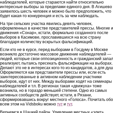
наблюдателей, которые стараются найти относительно
интересные выборы за пределами единого дня. В Агишево
заявилось шесть человек и можно было предположить, что
будет какая-то конкуренция и есть за чем наблюдать.
На три сельских участка явились девять человек,
оформленных в качестве представителей прессы. Многие и
движения «Сонар», кстати, формально созданного после
выборов в Касимове, прославившихся на всю страну
благодаря количеству вскрытых фальсификаций.
Если кто не в курсе, перед выборами в Госдуму в Москве
возникло достаточно массовое движение наблюдателей —
людей, которые свои оппозиционность и гражданский запа
реализуют, пытаясь пресекать фальсификации на выборах.
Делают это не в интересах кого-то из кандидатов, а для душ
Оформляются как представители прессы или, если есть
заинтересованные в активном наблюдении участники
выборов, идут от них. Между выборами ходят на семинары
наблюдателей и т.п. В регионах такая «движуха» тоже
возникла, но в гораздо меньшей степени. Одно из самых
активных сообществ действует, кстати, в Рязани,
сформировавшись вокруг местного «Голоса». Почитать обо
всем этом на Vidsboku можно
тут
и
тут
.
Вернемся в Шацкий район. Удивление местных «элит»