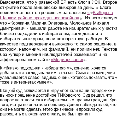
Выясняется, что у рязанской ЕР есть блог в ЖЖ. Второе
открытие после агишевских выборов за день. В блоге
появляется пост с тревожным заголовком
«
(link is external)
Выборы в
Шацком районе проходят неспокойно»
(link is external)
. Из него следует
что «Корякина Марина Олеговна, Молоканов Михаил
Дмитриевич - мешали работе на избирательных участка
близко подходили к избирателям, заглядывали в
избирательные урны, вели некорректную работу». В
качестве подтверждения выложено то самое решение, в
котором, напомним, ни фамилий, ни причин нет. Тексто
без купюр и мнения наблюдателей размещают и на
аффелированном сайте
«Медиарязань»
(link is external)
.
К «близко подходили к избирателям», конечно, хочется
добавить «и заглядывали им в глаза». Смысл размещения
улавливается слабо, видимо, очень хотелось показать, что
тоже в интернетах умеем».
Шацкий суд включается в игру «погнали наши городских» и
выносит решение достойное ТИКовского. Суд решил, что
вопрос не относится к избирательным правам граждан. Кр
того, истцы не оплатили пошлину. Довод наблюдателей, что
они не могли сделать этого физически и просили суд
разрешить отложенную оплату, не был принят.