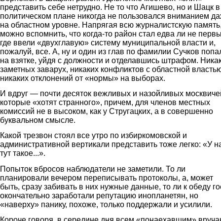
представить себе нетрудно. Не то что Агишево, но и Шацк в
политическом плане никогда не пользовался вниманием д
на областном уровне. Напрягая всю журналистскую память
можно вспомнить, что когда-то район стал едва ли не перв
где ввели «двухглавую» систему муниципальной власти и,
пожалуй, все. А, ну и один из глав по фамилии Сучков попа
на взятке, уйдя с должности и отделавшись штрафом. Ника
заметных заварух, никаких конфликтов с областной властью
никаких отклонений от «нормы» на выборах.
И вдруг — почти десяток вежливых и назойливых москвиче
которые «хотят странного», причем, для членов местных
комиссий не в высоком, как у Стругацких, а в совершенно
буквальном смысле.
Какой трезвон стоял все утро по избиркомовской и
административной вертикали представить тоже легко: «У н
тут такое...».
Попыток вбросов наблюдатели не заметили. То ли
планировали вечером переписывать протоколы, а, может
быть, сразу забивать в них нужные данные, то ли к обеду го
окончательно заработали репутацию инопланетян, но
«наверху» панику, похоже, только поддержали и усилили.
Короче говоря, в середине дня всем «понаехавшим» вруча