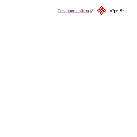
Создание сайтов
(link is external)
«Три-В»