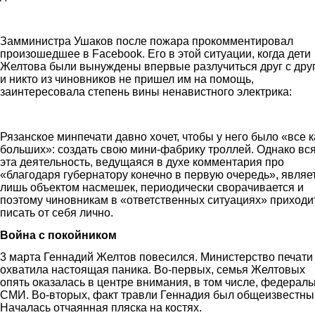
ushakov.jpg
Замминистра Ушаков после пожара прокомментировал
произошедшее в Facebоok. Его в этой ситуации, когда дети
Желтова были вынуждены впервые разлучиться друг с дру
и никто из чиновников не пришел им на помощь,
заинтересовала степень вины ненавистного электрика:
ushakov.skrin_.png
Рязанское минпечати давно хочет, чтобы у него было «все к
больших»: создать свою мини-фабрику троллей. Однако вс
эта деятельность, ведущаяся в духе комментария про
«благодаря губернатору конечно в первую очередь», являе
лишь объектом насмешек, периодически сворачивается и
поэтому чиновникам в «ответственных ситуациях» приходи
писать от себя лично.
Война с покойником
3 марта Геннадий Желтов повесился. Министерство печати
охватила настоящая паника. Во-первых, семья Желтовых
опять оказалась в центре внимания, в том числе, федерал
СМИ. Во-вторых, факт травли Геннадия был общеизвестны
Началась отчаянная пляска на костях.