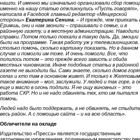
нашли. И именно мы изначально организовали сбор помощ
именно на нашу статью откликнулись «Пусть говорят», 
написала в Facebook главный редактор «Мещерской
стороны»
Екатерина Сенина
. – И прежде, чем приехать 
Еримшь, они и нам звонили – спрашивали о семье, и в
районную газету, и в местную администрацию. Наводили
справки. Потом только поехали в такую даль. Да, эмоции
были на программе. Такая работу уж у телевизионщиков.
столько помочь, сколько картинку показать. Но в данном
случае и помогли им тоже. И очень помогли. Все, что
полилось потом – это прежде всего зависть и обида
местных чиновников. Иначе подобные статьи в районной
газете не выходили бы. Сами знаете, сколько домов горя
селах и кто там в основном живет. И только к Желтовым
такое внимание – мол, заслужили. У людей и так горе, а о
еще и масло в огонь подлили. Я не ищу виновных – это
работа СКР. Но и не надо обвинять тех, кто им пытался
помочь.
Людей надо было поддержать, а не обвинять, не стыдить
весь район. А с помощью сайта – и на всю область
».
Обличители на окладе
Издательство «Пресса» является государственным
автономным учреждением, подчиненным министерству печ