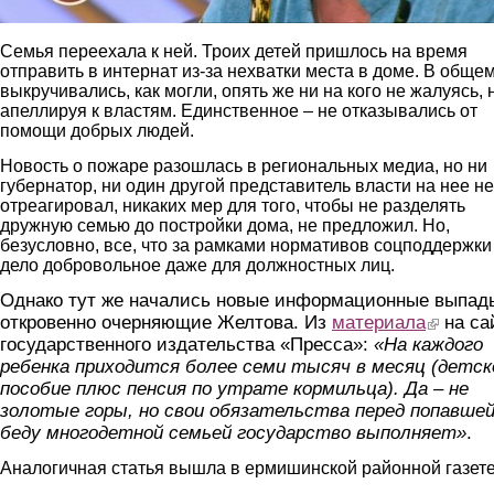
Семья переехала к ней. Троих детей пришлось на время
отправить в интернат из-за нехватки места в доме. В общем
выкручивались, как могли, опять же ни на кого не жалуясь, 
апеллируя к властям. Единственное – не отказывались от
помощи добрых людей.
Новость о пожаре разошлась в региональных медиа, но ни
губернатор, ни один другой представитель власти на нее не
отреагировал, никаких мер для того, чтобы не разделять
дружную семью до постройки дома, не предложил. Но,
безусловно, все, что за рамками нормативов соцподдержки
дело добровольное даже для должностных лиц.
Однако тут же начались новые информационные выпад
откровенно очерняющие Желтова. Из
материала
(link is ext
на са
государственного издательства «Пресса»:
«На каждого
ребенка приходится более семи тысяч в месяц (детск
пособие плюс пенсия по утрате кормильца). Да – не
золотые горы, но свои обязательства перед попавшей
беду многодетной семьей государство выполняет»
.
Аналогичная статья вышла в ермишинской районной газете