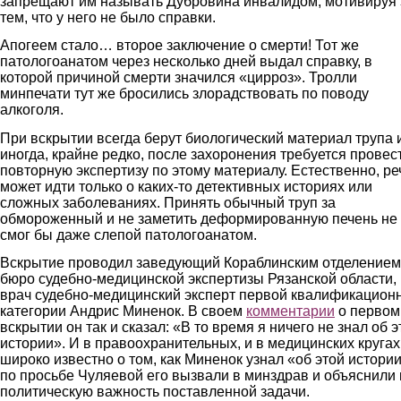
запрещают им называть Дубровина инвалидом, мотивируя 
тем, что у него не было справки.
Апогеем стало… второе заключение о смерти! Тот же
патологоанатом через несколько дней выдал справку, в
которой причиной смерти значился «цирроз». Тролли
минпечати тут же бросились злорадствовать по поводу
алкоголя.
При вскрытии всегда берут биологический материал трупа 
иногда, крайне редко, после захоронения требуется провес
повторную экспертизу по этому материалу. Естественно, ре
может идти только о каких-то детективных историях или
сложных заболеваниях. Принять обычный труп за
обмороженный и не заметить деформированную печень не
смог бы даже слепой патологоанатом.
Вскрытие проводил заведующий Кораблинским отделением
бюро судебно-медицинской экспертизы Рязанской области,
врач судебно-медицинский эксперт первой квалификацион
категории Андрис Миненок. В своем
комментарии
о первом
вскрытии он так и сказал: «В то время я ничего не знал об э
истории». И в правоохранительных, и в медицинских кругах
широко известно о том, как Миненок узнал «об этой истории
по просьбе Чуляевой его вызвали в минздрав и объяснили
политическую важность поставленной задачи.