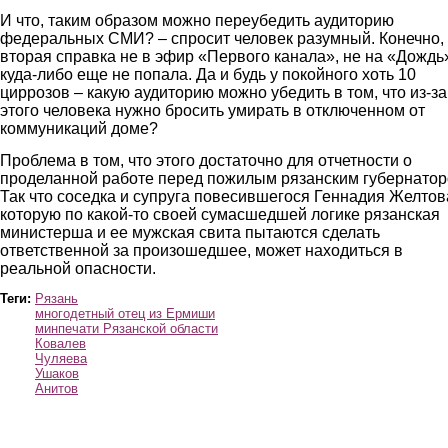
И что, таким образом можно переубедить аудиторию
федеральных СМИ? – спросит человек разумный. Конечно, 
вторая справка не в эфир «Первого канала», не на «Дождь
куда-либо еще не попала. Да и будь у покойного хоть 10
циррозов – какую аудиторию можно убедить в том, что из-за
этого человека нужно бросить умирать в отключенном от
коммуникаций доме?
Проблема в том, что этого достаточно для отчетности о
проделанной работе перед пожилым рязанским губернатор
Так что соседка и супруга повесившегося Геннадия Желтов
которую по какой-то своей сумасшедшей логике рязанская
министерша и ее мужская свита пытаются сделать
ответственной за произошедшее, может находиться в
реальной опасности.
Теги:
Рязань
многодетный отец из Ермиши
минпечати Рязанской области
Ковалев
Чуляева
Ушаков
Анитов