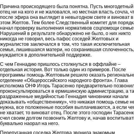
Причина происходящего была понятна. Пусть многодетный
отец ни на кого и не жаловался, но местная власть сочла, ч
после эфира она выглядит в невыгодном свете и виноват в
этом Желтов. Тем более Следственный комитет для порядк
начал проверку выполнения нормативов соцпомощи семье
Нарушений в результате обнаружено не было, о них никто
никогда не говорил, весь пафос соседей Желтовых и
журналистов заключался в том, что такая исключительная
семья, лишившаяся матери, но сохранившая сплоченность
нуждается в дополнительной поддержке.
С чем Геннадию пришлось столкнуться в оффлайне –
отдельная история. Вот только один из примеров. После
программы помощь Желтовым решило оказать региональн
отделение «Общероссийского народного фронта». Глава
исполкома ОНФ Игорь Тарасенко предварительно позвони
проконсультироваться в ермишинскую администрацию, а т
раздраженные медийностью Геннадия чиновники начали
доказывать «общественнику», что никакая помощь семье н
нужна, все положенные пособия выплачиваются, а если че
не хватает, то виноват отец. После этого господин Тарасен
счел своим долгом позвонить Желтову и, начав воспитыват
буквально наорал на него.
Перепуганная соседка Желтова звонила знакомым