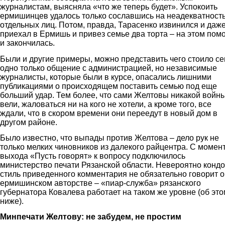
журналистам, выясняла «что же теперь будет». Успокоить
ермишинцев удалось только сославшись на неадекватност
отдельных лиц. Потом, правда, Тарасенко извинился и даж
приехал в Ермишь и привез семье два торта – на этом пом
и закончилась.
Были и другие примеры, можно представить чего стоило с
одно только общение с администрацией, но независимые
журналисты, которые были в курсе, опасались лишними
публикациями о происходящем поставить семью под еще
больший удар. Тем более, что сами Желтовы никакой войн
вели, жаловаться ни на кого не хотели, а кроме того, все
ждали, что в скором времени они переедут в новый дом в
другом районе.
Было известно, что выпады против Желтова – дело рук не
только мелких чиновников из далекого райцентра. С момен
выхода «Пусть говорят» к вопросу подключилось
министерство печати Рязанской области. Невероятно конд
стиль приведенного комментария не обязательно говорит о
ермишинском авторстве – «пиар-служба» рязанского
губернатора Ковалева работает на таком же уровне (об это
ниже).
Минпечати Желтову: не забудем, не простим