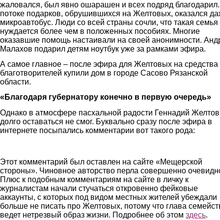
жаловался, был явно ошарашен и всех подряд благодарил.
потоке подарков, обрушившихся на Желтовых, оказался д
микроавтобус. Люди со всей страны сочли, что такая семья
нуждается более чем в положенных пособиях. Многие
оказавшие помощь настаивали на своей анонимности. Анд
Малахов подарил детям ноутбук уже за рамками эфира.
А самое главное – после эфира для Желтовых на средства
благотворителей купили дом в городе Сасово Рязанской
области.
«Благодаря губернатору конечно в первую очередь»
Однако в атмосфере пасхальной радости Геннадий Желтов
долго оставаться не смог. Буквально сразу после эфира в
интернете посыпались комментарии вот такого рода:
kommentskrin.jpg
Этот комментарий был оставлен на сайте «Мещерской
стороны». Чиновное авторство перла совершенно очевидн
Плюс к подобным комментариям на сайте в личку к
журналистам начали стучаться откровенно фейковые
аккаунты, с которых под видом местных жителей убеждали
больше не писать про Желтовых, потому что глава семейст
ведет нетрезвый образ жизни. Подробнее об этом
здесь
.