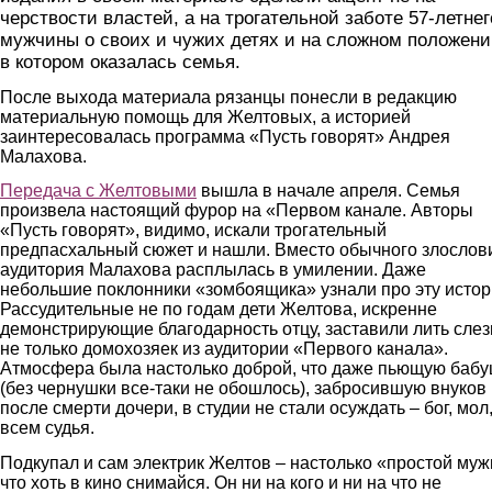
черствости властей, а на трогательной заботе 57-летнег
мужчины о своих и чужих детях и на сложном положени
в котором оказалась семья.
После выхода материала рязанцы понесли в редакцию
материальную помощь для Желтовых, а историей
заинтересовалась программа «Пусть говорят» Андрея
Малахова.
Передача с Желтовыми
вышла в начале апреля. Семья
произвела настоящий фурор на «Первом канале. Авторы
«Пусть говорят», видимо, искали трогательный
предпасхальный сюжет и нашли. Вместо обычного злослов
аудитория Малахова расплылась в умилении. Даже
небольшие поклонники «зомбоящика» узнали про эту истор
Рассудительные не по годам дети Желтова, искренне
демонстрирующие благодарность отцу, заставили лить сле
не только домохозяек из аудитории «Первого канала».
Атмосфера была настолько доброй, что даже пьющую бабу
(без чернушки все-таки не обошлось), забросившую внуков
после смерти дочери, в студии не стали осуждать – бог, мол
всем судья.
Подкупал и сам электрик Желтов – настолько «простой муж
что хоть в кино снимайся. Он ни на кого и ни на что не