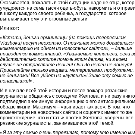
Оказывается, пожалеть в этой ситуации надо не отца, кото
умудряется на семь тысяч одеть-обуть, накормить и отправ
в школу каждого своего ребенка, а государство, которое
выплачивает ему эти огромные деньги.
Или вот:
«Кстати, деньги ермишинцы (на помощь погорельцам –
Vidsboku) несут неохотно. О причинах можно догадаться
комментарию на одном из новостных сайтов», – дальше
приводится комментарий: «Уважаемые читатели, если в
действительно хотите помочь этим детям, ни в коем
случае не отправляйте деньги! Они до детей не дойдут!
Присылайте только вещами, материалами, продуктами,
не деньгами! Все уйдет на «гулянки»! Знаю эту семью не
понаслышке!»
.
И в начале всей этой истории и после пожара рязанские
журналисты общались с соседями Желтова, и ни разу никто
подтвердил анонимную информацию о его антисоциально
образе жизни. Максимум – «выпивает как все». В том, что
комментарии на новостных сайтах и соцсетях имеют то же
происхождение, что и статьи против Желтова, уверены все
рязанские журналисты, занимавшиеся этой темой.
«Я за эту семью очень переживаю, потому что именно мы