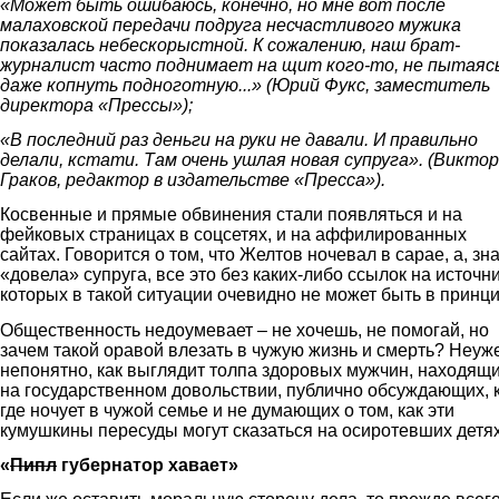
«Может быть ошибаюсь, конечно, но мне вот после
малаховской передачи подруга несчастливого мужика
показалась небескорыстной. К сожалению, наш брат-
журналист часто поднимает на щит кого-то, не пытаяс
даже копнуть подноготную...» (Юрий Фукс, заместитель
директора «Прессы»);
«В последний раз деньги на руки не давали. И правильно
делали, кстати. Там очень ушлая новая супруга». (Виктор
Граков, редактор в издательстве «Пресса»).
Косвенные и прямые обвинения стали появляться и на
фейковых страницах в соцсетях, и на аффилированных
сайтах. Говорится о том, что Желтов ночевал в сарае, а, зна
«довела» супруга, все это без каких-либо ссылок на источни
которых в такой ситуации очевидно не может быть в принци
Общественность недоумевает – не хочешь, не помогай, но
зачем такой оравой влезать в чужую жизнь и смерть? Неуж
непонятно, как выглядит толпа здоровых мужчин, находящ
на государственном довольствии, публично обсуждающих, 
где ночует в чужой семье и не думающих о том, как эти
кумушкины пересуды могут сказаться на осиротевших детя
«
Пипл
губернатор хавает»