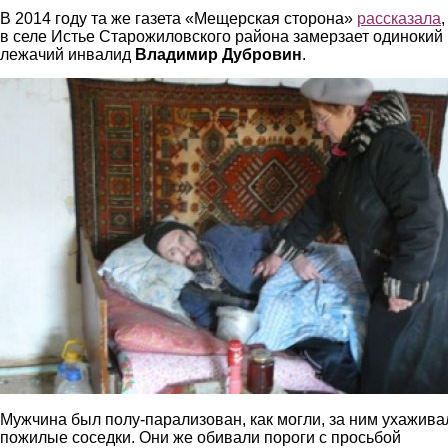
В 2014 году та же газета «Мещерская сторона»
рассказала
,
в селе Истье Старожиловского района замерзает одинокий
лежачий инвалид
Владимир Дубровин
.
dubrovin.jpg
Мужчина был полу-парализован, как могли, за ним ухажива
пожилые соседки. Они же обивали пороги с просьбой