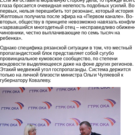
Если же оставить моральную сторону дела, то прежде всего
глаза бросается очевидная нелепость подобных усилий. Во
первых, нельзя перешибить тот резонанс, который история
Желтовых получила после эфира на «Первом канале». Во-
вторых, обществу в принципе невозможно навязать конфли
«зарвавшийся многодетный отец – несправедливо обижен
чиновники, честно выплачивающие по семь тысяч на
ребенка».
Однако специфика рязанской ситуации в том, что местный
пропагандистский блок представляет собой сугубо
провинциальное кумовское сообщество, по степени
кондовости выделяющееся даже на фоне других регионов.
Этакий медвежий угол госпропаганды. Система держится
только на личной близости министра Ольги Чуляевой к
губернатору Ковалеву.
chulyaevakovalev.jpg