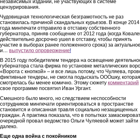
независимых изданий, не участвующих в системе
цензурирования.
Чудовищная технологическая безграмотность не раз
становилась причиной скандальных курьезов. В конце 2014
года минпечати отправило в отставку собственного
губернатора, приняв сообщение от 2012 года (когда Ковале
действительно досрочно ушел в отставку, чтобы принять
участие в выборах ранее положенного срока) за актуально
и…
выпустило опровержение
!
В 2015 году победителем тендера на освещение деятельно
губернатора стала фирма по установке металлических вор
«Ворота с кнопкой» – и все лишь потому, что Чуляева, про
фиктивные тендеры, не смогла подыскать ОООшку, котора
смотрелась бы менее комично. Этому сюжету
комментарий
свое программе посвятил Иван Ургант.
Смешного было много, но следствием неспособности
сотрудников минпечати ориентироваться в пространстве
становится и описанная травля социально незащищенных
граждан. А практика показала, что в попытках замаскирова
очередной провал ведомство Ольги Чуляевой может зайти
далеко.
Еще одна война с покойником