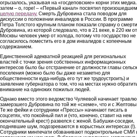
огрызалось, указывая на «госдеповские» корни этих медиа.
затем – о, горе! – «Первый канал» посвятил произошедше
целую передачу.
Смерть Дубровина стала поводом для
дискуссии о положении инвалидов в России. В программе
Петра Толстого крупным планом показали справку о смерт
Дубровина, из которой следовало, что в 21 веке, в 220 км от
Москвы человек умер от холода, потому что государство не
согласилось поместить его в дом инвалидов с копеечным
содержанием.
Единственной адекватной реакцией для региональных
властей с точки зрения собственных информационных
интересов было бы отстранение от должности главы сельс
поселения (можно было бы даже незаметно для
общественности куда-нибудь его тут же трудоустроить) и
заявление губернатора о том, что на местах нужно обратит
внимание на одиноких пожилых людей.
Однако вместо этого ведомство Чуляевой начинает травлю
замерзшего Дубровина по той же «схеме», что и с Желтовы
Те же фейки и сотрудники «Прессы» начинают писать в
соцсетях, что покойный пил и (что, конечно, ставит на нем
окончательный крест) развелся с женой. Бабушки-соседки,
поднявшие шум, подозреваются в корыстных интересах (!).
Сотрудники минпечати обзванивают подконтрольные СМИ 