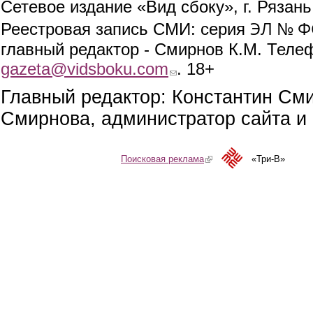
Сетевое издание «Вид сбоку», г. Рязан
ЭЛ № ФС
Реестровая запись СМИ: серия
главный редактор - Смирнов К.М. Телефо
gazeta@vidsboku.com
(link sends e-mail)
. 18+
Главный редактор: Константин См
Смирнова, администратор сайта и 
Поисковая реклама
(link is external)
«Три-В»