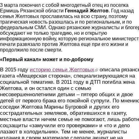
3 марта покончил с собой многодетный отец из поселка
Ермишь Рязанской области
Геннадий Желтов
. Год назад
семья Желтовых прославилась на всю страну, поэтому
трагическая новость разошлась и по региональным, и по
федеральным СМИ. Однако рязанские журналисты и блоге
обсуждают не только трагедию, но и открытую
информационную войну, которую региональное министерс
печати развязало против Желтова еще при его жизни и
продолжило после смерти.
«Первый канал» может и по-доброму
В 2015 году
историю семьи Желтовых
(link is external)
описала рязанс
газета «Мещерская сторона», специализирующаяся на
социальной тематике. В 2011 году в ДТП погибла жена
Желтова, и он остался один с семью
несовершеннолетними детьми – пятеро общих и двое
детей от первого брака его покойной супруги. По мнени
соседки Желтова Марины Бугровой и других его
сострадательных земляков, обратившихся в газету,
местные власти ничем семье не помогают, лишь работ
соцзащиты «замучили его проверками» и «то и дело
лазают в холодильник». Тем не менее, журналисты
издания в своем материале сделали акцент не на