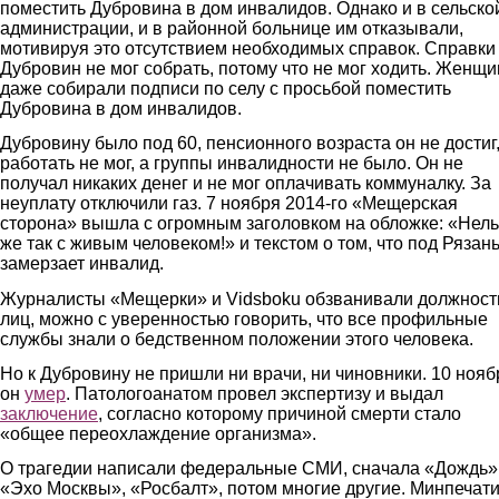
поместить Дубровина в дом инвалидов. Однако и в сельско
администрации, и в районной больнице им отказывали,
мотивируя это отсутствием необходимых справок. Справки
Дубровин не мог собрать, потому что не мог ходить. Женщ
даже собирали подписи по селу с просьбой поместить
Дубровина в дом инвалидов.
Дубровину было под 60, пенсионного возраста он не достиг
работать не мог, а группы инвалидности не было. Он не
получал никаких денег и не мог оплачивать коммуналку. За
неуплату отключили газ. 7 ноября 2014-го «Мещерская
сторона» вышла с огромным заголовком на обложке: «Нель
же так с живым человеком!» и текстом о том, что под Рязан
замерзает инвалид.
Журналисты «Мещерки» и Vidsboku обзванивали должнос
лиц, можно с уверенностью говорить, что все профильные
службы знали о бедственном положении этого человека.
Но к Дубровину не пришли ни врачи, ни чиновники. 10 нояб
он
умер
. Патологоанатом провел экспертизу и выдал
заключение
, согласно которому причиной смерти стало
«общее переохлаждение организма».
О трагедии написали федеральные СМИ, сначала «Дождь»
«Эхо Москвы», «Росбалт», потом многие другие. Минпечат