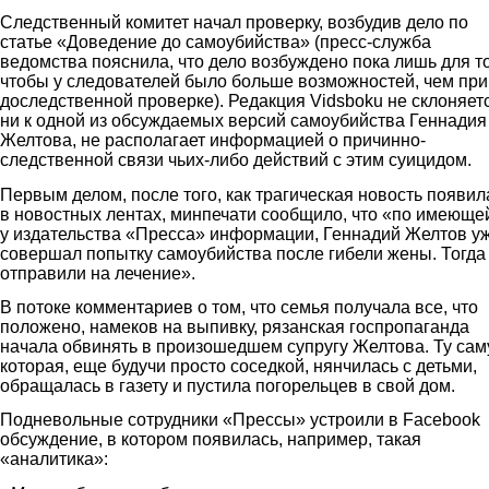
Следственный комитет начал проверку, возбудив дело по
статье «Доведение до самоубийства» (пресс-служба
ведомства пояснила, что дело возбуждено пока лишь для то
чтобы у следователей было больше возможностей, чем при
доследственной проверке). Редакция Vidsboku не склоняет
ни к одной из обсуждаемых версий самоубийства Геннадия
Желтова, не располагает информацией о причинно-
следственной связи чьих-либо действий с этим суицидом.
Первым делом, после того, как трагическая новость появил
в новостных лентах, минпечати сообщило, что «по имеюще
у издательства «Пресса» информации, Геннадий Желтов у
совершал попытку самоубийства после гибели жены. Тогда
отправили на лечение».
В потоке комментариев о том, что семья получала все, что
положено, намеков на выпивку, рязанская госпропаганда
начала обвинять в произошедшем супругу Желтова. Ту сам
которая, еще будучи просто соседкой, нянчилась с детьми,
обращалась в газету и пустила погорельцев в свой дом.
Подневольные сотрудники «Прессы» устроили в Facebook
обсуждение, в котором появилась, например, такая
«аналитика»: