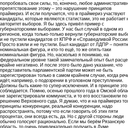
попробовать свои силы, то, конечно, любое административ
препятствование этому – это нарушение принципов
праймериз. И если получается, что в праймериз участвуют
кандидаты, которые являются статистами, это не работает 
авторитет выборов. Я бы здесь привёл пример с
губернаторскими выборами. У нас был случай в одном из
регионов, когда только-только вернули губернаторские вы
и не пустили кандидатов от КПРФ и «Справедливой России
Просто взяли и не пустили. Был кандидат от ЛДПР – понятн
номинальная фигура, и кто-то ещё, то же опять-таки
номинальная фигура. Но, насколько я понимаю, на
федеральном уровне такой замечательный опыт был расц
крайне негативно. И после этого было дано указание, что
представитель парламентской партии может не быть
зарегистрирован только в самом крайнем случае, когда реч
идёт, например, о подозрении в уголовном преступлении.
Должны быть какие-то супер-исключения. И в принципе это
соблюдается. Помню, осенью прошлого года в Омской обла
не зарегистрировали коммуниста, и то его восстановили по
решению Верховного суда. Я думаю, что и на праймериз то
принципы конкуренции, реальной конкуренции, надо
распространять, потому что если говорить об этих пяти
процентах, они всегда есть, да. Но с другой стороны люди
обычно голосуют рационально. Если мы берём Рязанскую
область, то очень привлекательно получить в Думе