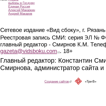
выборы в Госдуму
Единая Россия
Алексей Макаркин
Андрей Макаров
Сетевое издание «Вид сбоку», г. Рязан
ЭЛ № ФС
Реестровая запись СМИ: серия
главный редактор - Смирнов К.М. Телефо
gazeta@vidsboku.com
(link sends e-mail)
. 18+
Главный редактор: Константин См
Смирнова, администратор сайта и 
Создание сайтов
(link is external)
«Три-В»