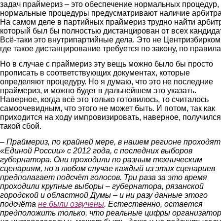
задач праймериз – это обеспечение нормальных процедур,
нормальные процедуры предусматривают наличие арбитра
На самом деле в партийных праймериз трудно найти арбит
который был бы полностью дистанцирован от всех кандида
Всё-таки это внутрипартийные дела. Это не Центризбирком
где такое дистанцирование требуется по закону, по правила
Но в случае с праймериз эту вещь можно было бы просто
прописать в соответствующих документах, которые
определяют процедуру. Но я думаю, что это не последние
праймериз, и можно будет в дальнейшем это указать.
Наверное, когда всё это только готовилось, то считалось
самоочевидным, что этого не может быть. И потом, так как
приходится на ходу импровизировать, наверное, получился
такой сбой.
– Праймериз, по крайней мере, в нашем регионе проходят
«Единой России» с 2012 года, с последних выборов
губернатора. Они проходили по разным техническим
сценариям, но в любом случае каждый из этих сценариев
предполагает подсчёт голосов. Три раза за это время
проходили крупные выборы – губернатора, рязанской
городской и областной Думы – и ни разу данные этого
подсчёта
не были озвучены
. Естественно, остается
предположить только, что реальные цифры организато