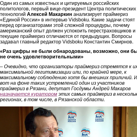
Один из самых известных и цитируемых российских
политологов, первый вице-президент Центра политических
технологий
Алексей Макаркин
анализирует праймериз
«Единой России» в интервью Vidsboku. Какие задачи стоят
перед организаторами этой сложной процедуры, почему
американский опыт должен успокоить перестраховщиков и
текущие праймериз отличаются от предыдущих. Вопросы
задавал главный редактор Vidsboku Константин Смирнов.
«Раз цифры не были обнародованы, возможно, они б
не очень удовлетворительными»
– Очевидно, что организаторы праймериз стремятся к и
максимальной легитимизации или, по крайней мере, к
максимальному соблюдению хотя бы внешних приличий. 
вот на фоне таких устремлений один из участников
праймериз в Рязани, депутат Госдумы Андрей Макаров
назначается куратором
этих самых праймериз в несколь
регионах, в том числе, в Рязанской области.
2.jpg