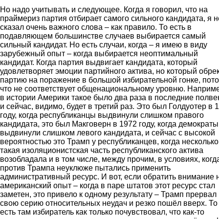
Но надо учитывать и следующее. Когда я говорил, что на
праймериз партия отбирает самого сильного кандидата, я н
сказал очень важного слова – как правило. То есть в
подавляющем большинстве случаев выбирается самый
сильный кандидат. Но есть случаи, когда – я имею в виду
зарубежный опыт – когда выбирается неоптимальный
кандидат. Когда партия выдвигает кандидата, который
удовлетворяет эмоции партийного актива, но который обре
партию на поражение в большой избирательной гонке, пот
что не соответствует общенациональному уровню. Наприме
в истории Америки такое было два раза в последние полве
и сейчас, видимо, будет в третий раз. Это был Голдуотер в 
году, когда республиканцы выдвинули слишком правого
кандидата, это был Макговерн в 1972 году, когда демократы
выдвинули слишком левого кандидата, и сейчас с высокой
вероятностью это Трамп у республиканцев, когда несколько
такая изоляционистская часть республиканского актива
возобладала и в том числе, между прочим, в условиях, когд
против Трампа неуклюже пытались применить
административный ресурс. И вот, если обратить внимание 
американский опыт – когда в паре штатов этот ресурс стал
заметен, это привело к одному результату – Трамп прервал
свою серию относительных неудач и резко пошёл вверх. То
есть там избиратель как только почувствовал, что как-то