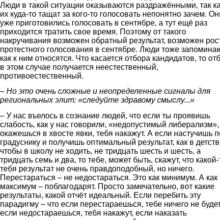
Люди в такой ситуации оказываются раздражёнными, так к
их куда-то тащат за кого-то голосовать непонятно зачем. Он
уже приготовились голосовать в сентябре, а тут ещё раз
приходится тратить свое время. Поэтому от такого
накручивания возможен обратный результат, возможен рос
протестного голосования в сентябре. Люди тоже запоминаю
как к ним относятся. Что касается отбора кандидатов, то от
в этом случае получается неестественный,
противоестественный.
–
Но это очень сложные и неопределенные сигналы для
региональных элит: «следуйте здравому смыслу...»
– У нас въелось в сознание людей, что если ты проявишь
слабость, как у нас говорили, «недопустимый либерализм»,
окажешься в хвосте явки, тебя накажут. А если настучишь п
градуснику и получишь оптимальный результат, как в детств
чтобы в школу не ходить, не тридцать шесть и шесть, а
тридцать семь и два, то тебе, может быть, скажут, что какой-
тебя результат не очень правдоподобный, но ничего.
Перестараться – не недостараться. Это как минимум. А как
максимум – поблагодарят. Просто замечательно, вот какие
результаты, какой отчёт идеальный. Если перебить эту
парадигму – что если перестараешься, тебе ничего не будет
если недостараешься, тебя накажут, если наказать