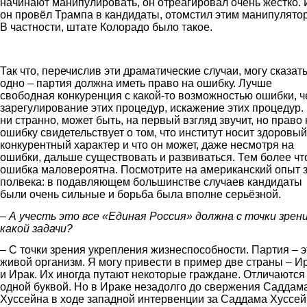
начинают манипулировать, он отреагировал очень жёстко. 
он провёл Трампа в кандидаты, отомстил этим манипулято
В частности, штате Колорадо было такое.
tramp.jpg
Так что, перечислив эти драматические случаи, могу сказат
одно – партия должна иметь право на ошибку. Лучше
свободная конкуренция с какой-то возможностью ошибки, 
зарегулирование этих процедур, искажение этих процедур. 
ни странно, может быть, на первый взгляд звучит, но право 
ошибку свидетельствует о том, что институт носит здоровый
конкурентный характер и что он может, даже несмотря на
ошибки, дальше существовать и развиваться. Тем более чт
ошибка маловероятна. Посмотрите на американский опыт 
полвека: в подавляющем большинстве случаев кандидаты
были очень сильные и борьба была вполне серьёзной.
– А учесть это все «Единая Россия» должна с точки зрен
какой задачи?
– С точки зрения укрепления жизнеспособности. Партия – э
живой организм. Я могу привести в пример две страны – И
и Ирак. Их иногда путают некоторые граждане. Отличаются
одной буквой. Но в Ираке незадолго до свержения Саддам
Хуссейна в ходе западной интервенции за Саддама Хуссе