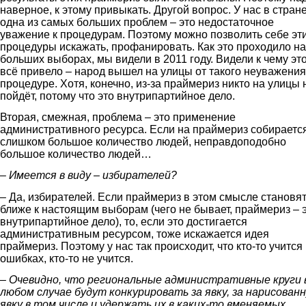
наверное, к этому привыкать. Другой вопрос. У нас в стран
одна из самых больших проблем – это недостаточное
уважение к процедурам. Поэтому можно позволить себе эт
процедуры искажать, профанировать. Как это проходило на
больших выборах, мы видели в 2011 году. Видели к чему эт
всё привело – народ вышел на улицы от такого неуважения
процедуре. Хотя, конечно, из-за праймериз никто на улицы 
пойдёт, потому что это внутрипартийное дело.
Вторая, смежная, проблема – это применение
административного ресурса. Если на праймериз собираетс
слишком большое количество людей, неправдоподобно
большое количество людей…
– Имеется в виду – избирателей?
– Да, избирателей. Если праймериз в этом смысле становя
ближе к настоящим выборам (чего не бывает, праймериз – 
внутрипартийное дело), то, если это достигается
административным ресурсом, тоже искажается идея
праймериз. Поэтому у нас так происходит, что кто-то учится
ошибках, кто-то не учится.
–
Очевидно, что региональные административные круги 
любом случае будут конкурировать за явку, за нарисован
явку в том числе и удержать их в каких-то вменяемых