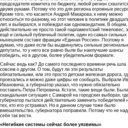
председателя комитета по бюджету, любой регион схватитс
двумя руками. Потому что это для региона огромные ресур
Кроме того, что касается Андрей Макарова, к нему можно
относиться по-разному, но этот человек в политике двадцат
лет, и выбирался, и побеждал как одномандатник. В общем,
действительно не просто такой парламентский тяжеловес, э
ещё и сильный публичный политик, один из самых сильных 
нынешнем составе фракции «Единая Россия». Поэтому я
думаю, что даже если бы выдвинулись сильные региональ
депутаты, то у него все равно были бы наилучшие шансы
победить, но в другом, более убедительном формате.
Сейчас ведь как? До самого последнего времени речь шла
совсем о другом. О том, будут ли эти результаты
обязательными, или это просто детская железная дорога, г
проехались и можно даже цифры не сообщать. Выбрали И
Ивановича, а губернатор указал, что нужно обязательно
поставить Петра Петровича. Кстати, такие вещи были. Был
скандальная ситуация с Самарой на городских выборах, гд
губернатор пытался действительно заменить победителей 
тех, кто его устраивал. Но в данном случае тоже было
вмешательство, губернатора поправили. Потому что не над
себя так вести.
«Негибкие системы сейчас более уязвимы»