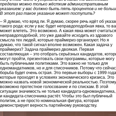
пределах можно только жёстким административным
указанием: у вас должно быть пять процентов и не больш
В этот раз такое указание может поступить?
– Я думаю, что вряд ли. Я думаю, скорее речь идёт об указ
такого рода: если у вас будет неправдоподобная явка, то в
может влететь. Это возможно. А какая явка может считатьс
неправдоподобной, это уже давайте исходить из здравого
смысла тех людей, которые праймериз организуют. Но я
думаю, что такой сигнал вполне возможен. Какая задача у
праймериз? Задача праймериз двоякая. Первая
составляющая – это отобрать серьёзных кандидатов, кото
могут пройти, презентовать свои программы, которые могу
быть публичными политиками. Это важно не только для
одномандатников, но и для списочников. Потому что сейчас
борьба будет очень острая. Это первые выборы с 1999 года
которые проходят в условиях экономического кризиса. Это
можно назвать новой экономической реальностью. Поэтом
возможно протестное голосование и по спискам. В этой
ситуации значимость не только кандидата-одномандатника,
и кандидата-списочника растёт. Чтобы это был публичный
политик, а не просто номинальная фигура, которая
демонстрирует верность партийному руководству.
ryazan.png