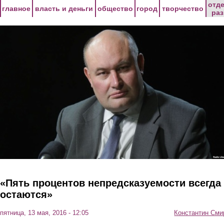
Перейти к основному содержанию
отд
главное
власть и деньги
общество
город
творчество
ра
«Пять процентов непредсказуемости всегда
остаются»
пятница, 13 мая, 2016 - 12:05
Константин Сми