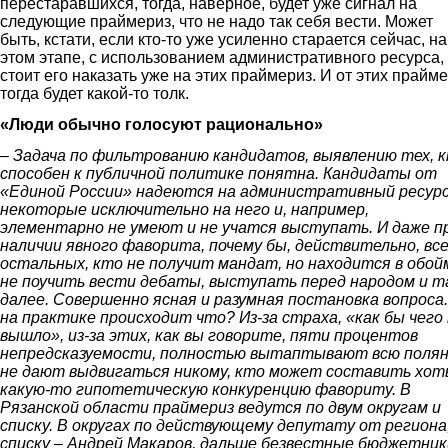
перестаравшихся, тогда, наверное, будет уже сигнал на
следующие праймериз, что не надо так себя вести. Может
быть, кстати, если кто-то уже усиленно старается сейчас, на
этом этапе, с использованием административного ресурса,
стоит его наказать уже на этих праймериз. И от этих прайм
тогда будет какой-то толк.
«Люди обычно голосуют рационально»
– Задача по фильтрованию кандидатов, выявлению тех, 
способен к публичной политике понятна. Кандидаты от
«Единой России» надеются на административный ресурс
некоторые исключительно на него и, например,
элементарно не умеют и не учатся выступать. И даже п
наличии явного фаворита, почему бы, действительно, все
остальных, кто не получит мандат, но находится в обой
не поучить вести дебаты, выступать перед народом и т
далее. Совершенно ясная и разумная постановка вопроса
на практике происходит что? Из-за страха, «как бы чего
вышло», из-за этих, как вы говорите, пяти процентов
непредсказуемости, полностью вытаптывают всю полян
не дают выдвигаться никому, кто может составить хот
какую-то гипотетическую конкуренцию фавориту. В
Рязанской области праймериз ведутся по двум округам и
списку. В округах по действующему депутату от региона
списку – Андрей Макаров, дальше безвестные бюджетник