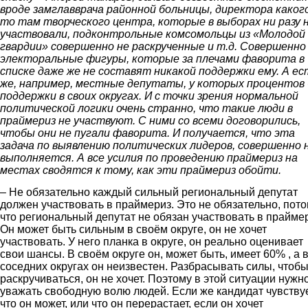
вроде замглавврача районной больницы, директора каког
то там творческого центра, которые в выборах ни разу 
участвовали, подконтрольные комсомольцы из «Молодой
гвардии» совершенно не раскрученные и т.д. Совершенно
электоральные фигуры, которые за плечами фаворита в
списке даже же не составят никакой поддержки ему. А ес
же, например, местные депутаты, у которых процентов 
поддержки в своих округах. И с точки зрения нормальной
политической логики очень странно, что такие люди в
праймериз не участвуют. С ними со всеми договорились,
чтобы они не пугали фаворита. И получается, что эта
задача по выявлению политических лидеров, совершенно 
выполняется. А все усилия по проведению праймериз на
местах сводятся к тому, как эти праймериз обойти.
– Не обязательно каждый сильный региональный депутат
должен участвовать в праймериз. Это не обязательно, пот
что региональный депутат не обязан участвовать в праймер
Он может быть сильным в своём округе, он не хочет
участвовать. У него планка в округе, он реально оценивает
свои шансы. В своём округе он, может быть, имеет 60% , а 
соседних округах он неизвестен. Разбрасывать силы, чтоб
раскручиваться, он не хочет. Поэтому в этой ситуации нужн
уважать свободную волю людей. Если же кандидат чувствуе
что он может, или что он перерастает, если он хочет