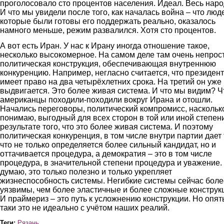
проголосовало сто процентов населения. Идеал. Весь наро
И что мы увидели после того, как началась война – что люд
которые были готовы его поддержать реально, оказалось
намного меньше, режим развалился. Хотя сто процентов.
А вот есть Иран. У нас к Ирану иногда отношение такое,
несколько высокомерное. На самом деле там очень непрос
политическая конструкция, обеспечивающая внутреннюю
конкуренцию. Например, негласно считается, что президент
имеет право на два четырёхлетних срока. На третий он уже
выдвигается. Это более живая система. И что мы видим? Ч
американцы походили-походили вокруг Ирана и отошли.
Начались переговоры, политический компромисс, наскольк
понимаю, выгодный для всех сторон в той или иной степени
результате того, что это более живая система. И поэтому
политическая конкуренция, в том числе внутри партии дает 
что не только определяется более сильный кандидат, но и
оттачивается процедура, а демократия – это в том числе
процедура, в значительной степени процедура и уважение.
думаю, это только полезно и только укрепляет
жизнеспособность системы. Негибкие системы сейчас боле
уязвимы, чем более эластичные и более сложные конструк
И праймериз – это путь к усложнению конструкции. Но опят
таки это не идеально с учётом наших реалий.
Теги:
Рязань