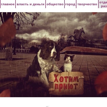
Перейти к основному содержанию
отд
главное
власть и деньги
общество
город
творчество
ра