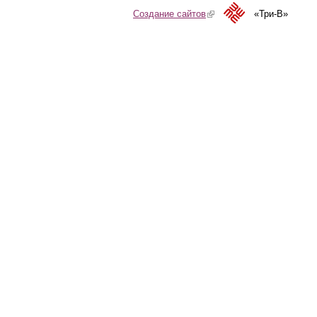
Создание сайтов
(link is external)
«Три-В»