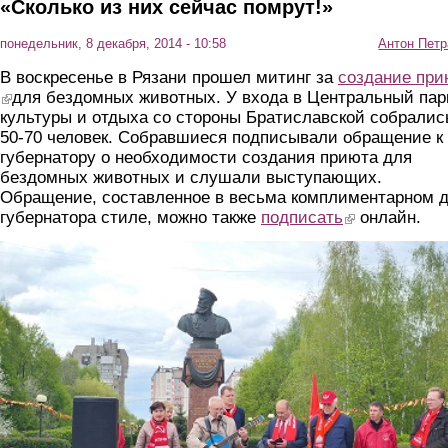
«Сколько из них сейчас помрут!»
понедельник, 8 декабря, 2014 - 10:58
Антон Петр
В воскресенье в Рязани прошел митинг за
создание при
(link is external)
для бездомных животных. У входа в Центральный пар
культуры и отдыха со стороны Братиславской собралис
50-70 человек. Собравшиеся подписывали обращение к
губернатору о необходимости создания приюта для
бездомных животных и слушали выступающих.
Обращение, составленное в весьма комплиментарном 
губернатора стиле, можно также
подписать
(link is external)
онлайн.
miting1.jpg