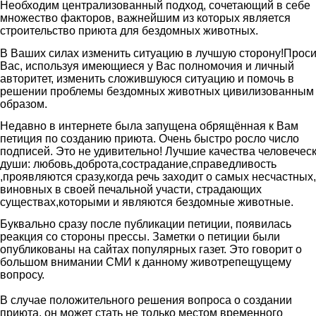
Необходим централизованный подход, сочетающий в себе
множество факторов, важнейшим из которых является
строительство приюта для бездомных животных.
В Ваших силах изменить ситуацию в лучшую сторону!Прос
Вас, используя имеющиеся у Вас полномочия и личный
авторитет, изменить сложившуюся ситуацию и помочь в
решении проблемы бездомных животных цивилизованным
образом.
Недавно в интернете была запущена обрящённая к Вам
петиция по созданию приюта. Очень быстро росло число
подписей. Это не удивительно! Лучшие качества человечес
души: любовь,доброта,сострадание,справедливость
,проявляются сразу,когда речь заходит о самых несчастных
виновных в своей печальной участи, страдающих
существах,которыми и являются бездомные животные.
Буквально сразу после публикации петиции, появилась
реакция со стороны прессы. Заметки о петиции были
опубликованы на сайтах популярных газет. Это говорит о
большом внимании СМИ к данному животрепещущему
вопросу.
В случае положительного решения вопроса о создании
приюта, он может стать не только местом временного