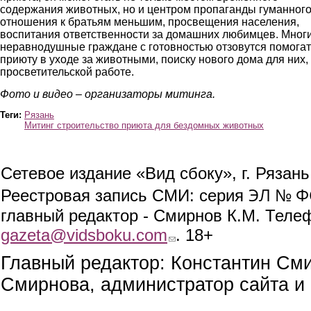
содержания животных, но и центром пропаганды гуманног
отношения к братьям меньшим, просвещения населения,
воспитания ответственности за домашних любимцев. Мног
неравнодушные граждане с готовностью отзовутся помогат
приюту в уходе за животными, поиску нового дома для них,
просветительской работе.
Фото и видео – организаторы митинга.
Теги:
Рязань
Митинг строительство приюта для бездомных животных
Сетевое издание «Вид сбоку», г. Рязан
ЭЛ № ФС
Реестровая запись СМИ: серия
главный редактор - Смирнов К.М. Телефо
gazeta@vidsboku.com
(link sends e-mail)
. 18+
Главный редактор: Константин См
Смирнова, администратор сайта и 