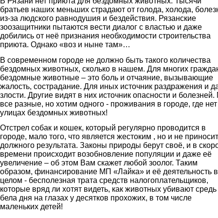
В Рязани нет приюта для бездомных животных. Тысячи
братьев наших меньших страдают от голода, холода, болез
из-за людского равнодушия и бездействия. Рязанские
зоозащитники пытаются вести диалог с властью и даже
добились от неё признания необходимости строительства
приюта. Однако «воз и ныне там»…
В современном городе не должно быть такого количества
бездомных животных, сколько в нашем. Для многих гражда
бездомные животные – это боль и отчаяние, вызывающие
жалость, сострадание. Для иных источник раздражения и д
злости. Другие видят в них источник опасности и болезней.
все разные, но хотим одного - проживания в городе, где нет
улицах бездомных животных!
Отстрел собак и кошек, который регулярно проводится в
городе, мало того, что является жестоким , но и не приноси
должного результата. Законы природы берут своё, и в скор
времени происходит возобновление популяции и даже её
увеличение – об этом Вам скажет любой зоолог. Таким
образом, финансирование МП «Лайка» и её деятельность в
целом - бесполезная трата средств налогоплательщиков,
которые вряд ли хотят видеть, как животных убивают средь
бела дня на глазах у десятков прохожих, в том числе
маленьких детей!