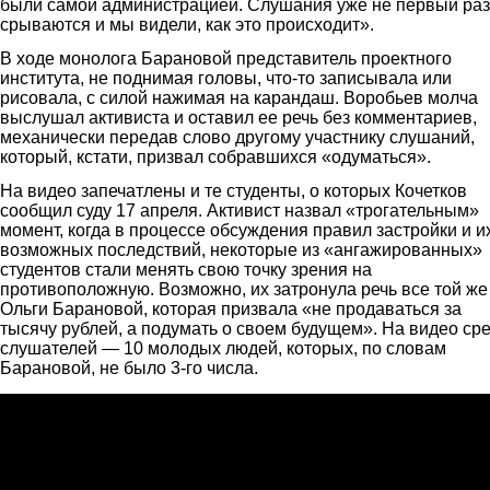
были самой администрацией. Слушания уже не первый раз
срываются и мы видели, как это происходит».
В ходе монолога Барановой представитель проектного
института, не поднимая головы, что-то записывала или
рисовала, с силой нажимая на карандаш. Воробьев молча
выслушал активиста и оставил ее речь без комментариев,
механически передав слово другому участнику слушаний,
который, кстати, призвал собравшихся «одуматься».
На видео запечатлены и те студенты, о которых Кочетков
сообщил суду 17 апреля. Активист назвал «трогательным»
момент, когда в процессе обсуждения правил застройки и и
возможных последствий, некоторые из «ангажированных»
студентов стали менять свою точку зрения на
противоположную. Возможно, их затронула речь все той же
Ольги Барановой, которая призвала «не продаваться за
тысячу рублей, а подумать о своем будущем». На видео ср
слушателей — 10 молодых людей, которых, по словам
Барановой, не было 3-го числа.
Слушания по Солотче 11.09.2013. Фрагмент