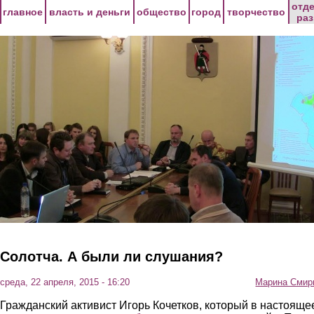
Перейти к основному содержанию
отд
главное
власть и деньги
общество
город
творчество
ра
Солотча. А были ли слушания?
среда, 22 апреля, 2015 - 16:20
Марина Смир
Гражданский активист Игорь Кочетков, который в настояще