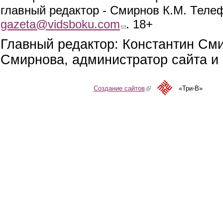
главный редактор - Смирнов К.М. Телефо
gazeta@vidsboku.com
(link sends e-mail)
. 18+
Главный редактор: Константин См
Смирнова, администратор сайта и 
Создание сайтов
(link is external)
«Три-В»