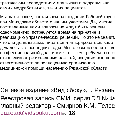
трагическим последствиям для жизни и здоровья как
самих медработников, так и их пациентов.
Мы, как и ранее, настаиваем на создании Рабочей груп
при Минздраве области с нашим участием. Да, многие
поставленные нами вопросы не могут быть решены
одномоментно, потребуется время на принятие и
реализацию управленческих решений. Но это не значит
что они должны замалчиваться и игнорироваться, как э
делалось все последние годы. Мы готовы исполнять св
профессиональный долг, и вместе с тем требуем того ж
отношения от региональных властей, несущих всю пол
ответственности за полноценную организацию
медицинской помощи населению Рязанской области.
Сетевое издание «Вид сбоку», г. Рязан
ЭЛ № ФС
Реестровая запись СМИ: серия
главный редактор - Смирнов К.М. Телефо
gazeta@vidsboku.com
(link sends e-mail)
. 18+