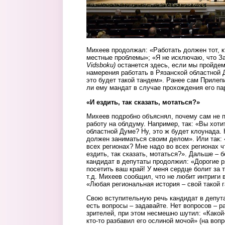
Михеев продолжал: «Работать должен тот, к
местные проблемы»; «Я не исключаю, что З
Vidsboku)
останется здесь, если мы пройдем
намерения работать в Рязанской областной Д
это будет такой тандем». Ранее сам Прилепи
ли ему мандат в случае прохождения его па
«И ездить, так сказать, мотаться?»
Михеев подробно объяснял, почему сам не
работу на облдуму. Например, так: «Вы хотит
областной Думе? Ну, это ж будет клоунада. 
должен заниматься своим делом». Или так: 
всех регионах? Мне надо во всех регионах ч
ездить, так сказать, мотаться?». Дальше – 
кандидат в депутаты продолжил: «Дорогие р
посетить ваш край! У меня сердце болит за т
т.д. Михеев сообщил, что не любит интриги в
«Любая региональная история – свой такой 
Свою вступительную речь кандидат в депут
есть вопросы – задавайте. Нет вопросов – 
зрителей, при этом несмешно шутил: «Какой-
кто-то разбавил его ослиной мочой» (на вопр