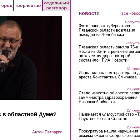
отдельный
город
творчество
разговор
новости
все ново
4 августа
Фото: аппарат губернатора
Рязанской области возглавил
выходец из Челябинска
3 августа
Рязанская область заняла 73-е
место из 85-ти в рейтинге регио
по качеству дорог, который
составило «РИА Новости»
31 июля
Исполнилось полтора года со д
ареста Константина Смирнова
29 июля
Стало известно об аресте перво
замминистра здравоохранения
Рязанской области
27 июля
ас в областной Думе?
Начинается благоустройство «
Паустовского» в Солотче
25 июля
Прокуратура нашла нарушения
Антон Петрарко
режима охраны Сегденского озе