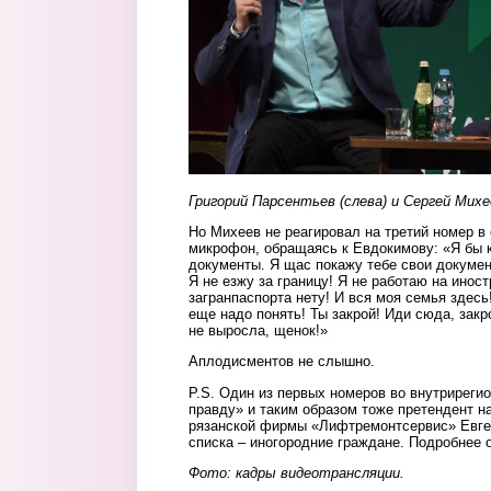
Григорий Парсентьев (слева) и Сергей Михе
Но Михеев не реагировал на третий номер в
микрофон, обращаясь к Евдокимову: «Я бы 
документы. Я щас покажу тебе свои докумен
Я не езжу за границу! Я не работаю на инос
загранпаспорта нету! И вся моя семья здесь!
еще надо понять! Ты закрой! Иди сюда, закр
не выросла, щенок!»
Аплодисментов не слышно.
P.S. Один из первых номеров во внутриреги
правду» и таким образом тоже претендент н
рязанской фирмы «Лифтремонтсервис» Евген
списка – иногородние граждане. Подробнее 
Фото: кадры видеотрансляции.