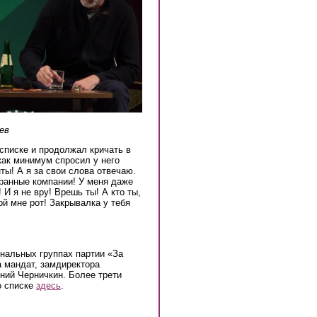
ев
 списке и продолжал кричать в
как минимум спросил у него
ты! А я за свои слова отвечаю.
транные компании! У меня даже
 И я не вру! Врешь ты! А кто ты,
ой мне рот! Закрывалка у тебя
ональных группах партии «За
а мандат, замдиректора
ий Черничкин. Более трети
о списке
здесь
.