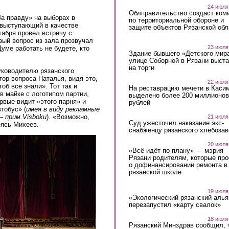
24 июля
Облправительство создаст ком
За правду» на выборах в
по территориальной обороне и
 выступающий в качестве
защите объектов Рязанской обл
тября провел встречу с
вый вопрос из зала прозвучал
23 июля
Думе работать не будете, кто
Здание бывшего «Детского мир
улице Соборной в Рязани выст
на торги
ководителю рязанского
тор вопроса Наталья, видя это,
22 июля
б все знали». Тот так и
На реставрацию мечети в Каси
в майке с логотипом партии,
выделено более 200 миллионов
рвые видит «этого парня» и
рублей
тобус» (
имея в виду рекламные
– прим.
Visboku
). «Возможно,
21 июля
Суд ужесточил наказание экс-
еясь Михеев.
снабженцу рязанского хлебоза
20 июля
«Всё идёт по плану» — мэрия
Рязани родителям, которые пр
о дофинансировании ремонта в
рязанской школе
19 июля
«Экологический рязанский алья
перезапустил «карту свалок»
18 июля
Рязанский Минздрав сообщил, 