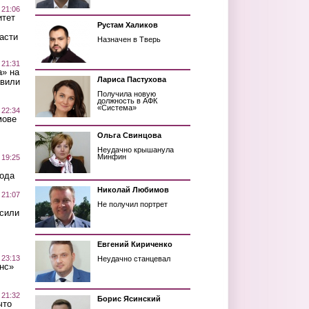
 21:06
итет
Рустам Халиков
асти
Назначен в Тверь
 21:31
а» на
Лариса Пастухова
авили
Получила новую
должность в АФК
«Система»
 22:34
мове
Ольга Свинцова
Неудачно крышанула
Минфин
 19:25
вода
Николай Любимов
 21:07
Не получил портрет
осили
Евгений Кириченко
 23:13
Неудачно станцевал
нс»
 21:32
Борис Ясинский
что