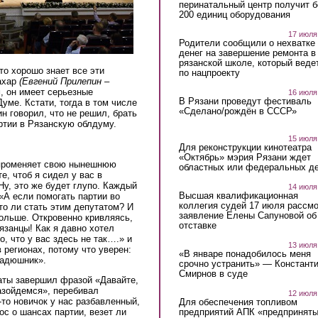
перинатальный центр получит 
200 единиц оборудования
17 июля
Родители сообщили о нехватке
денег на завершение ремонта в
рязанской школе, который веде
то хорошо знает все эти
по нацпроекту
ахар
(Евгений Прилепин –
, он имеет серьезные
16 июля
В Рязани проведут фестиваль
уме. Кстати, тогда в том числе
«Сделано/рождён в СССР»
н говорил, что не решил, брать
ртии в Рязанскую облдуму.
15 июля
Для реконструкции кинотеатра
«Октябрь» мэрия Рязани ждет
 променяет свою нынешнюю
областных или федеральных де
е, чтоб я сидел у вас в
Ну, это же будет глупо. Каждый
14 июля
Высшая квалификационная
«А если помогать партии во
коллегия судей 17 июля рассмо
то ли стать этим депутатом? И
заявление Елены Сапуновой об
больше. Откровенно кривляясь,
отставке
язанцы! Как я давно хотел
о, что у вас здесь не так….» и
13 июля
 регионах, потому что уверен:
«В январе понадобилось меня
гадюшник».
срочно устранить» — Констант
Смирнов в суде
аты завершил фразой «Давайте,
разойдемся», перебивал
12 июля
то новичок у нас разбавленный,
Для обеспечения топливом
предприятий АПК «предпринят
ос о шансах партии, везет ли