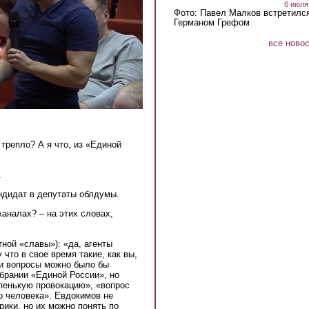
6 июля
Фото: Павел Малков встретился
Германом Грефом
все ново
 трепло? А я что, из «Единой
.
андидат в депутаты облдумы.
аналах? – на этих словах,
ной «славы»): «да, агенты
 что в свое время такие, как вы,
ти вопросы можно было бы
обрании «Единой России», но
упенькую провокацию», «вопрос
о человека». Евдокимов не
рики, но их можно понять по