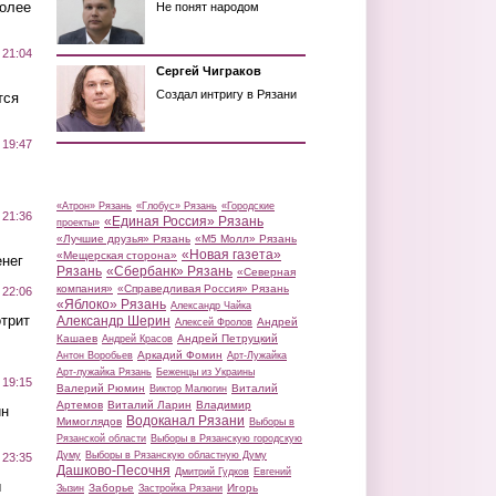
более
Не понят народом
 21:04
Сергей Чиграков
Создал интригу в Рязани
тся
 19:47
«Атрон» Рязань
«Глобус» Рязань
«Городские
 21:36
«Единая Россия» Рязань
проекты»
«Лучшие друзья» Рязань
«М5 Молл» Рязань
«Новая газета»
«Мещерская сторона»
нег
Рязань
«Сбербанк» Рязань
«Северная
компания»
«Справедливая Россия» Рязань
 22:06
«Яблоко» Рязань
Александр Чайка
трит
Александр Шерин
Андрей
Алексей Фролов
Кашаев
Андрей Петруцкий
Андрей Красов
Аркадий Фомин
Антон Воробьев
Арт-Лужайка
Арт-лужайка Рязань
Беженцы из Украины
 19:15
Валерий Рюмин
Виталий
Виктор Малюгин
Артемов
Виталий Ларин
Владимир
ин
Водоканал Рязани
Мимоглядов
Выборы в
Рязанской области
Выборы в Рязанскую городскую
Думу
Выборы в Рязанскую областную Думу
 23:35
Дашково-Песочня
Дмитрий Гудков
Евгений
ы
Заборье
Игорь
Зызин
Застройка Рязани