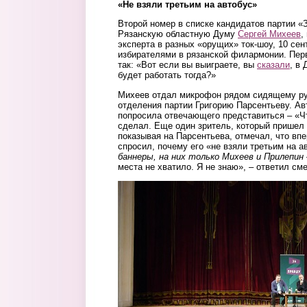
«Не взяли третьим на автобус»
Второй номер в списке кандидатов партии «
Рязанскую областную Думу
Сергей Михеев
,
эксперта в разных «орущих» ток-шоу, 10 сен
избирателями в рязанской филармонии. Пер
так: «Вот если вы выиграете, вы
сказали
, в 
будет работать тогда?»
Михеев отдал микрофон рядом сидящему ру
отделения партии Григорию Парсентьеву. Ав
попросила отвечающего представиться – «Что
сделал. Еще один зритель, который пришел 
показывая на Парсентьева, отмечал, что впе
спросил, почему его «не взяли третьим на ав
баннеры, на них только Михеев и Прилепин 
места не хватило. Я не знаю», – ответил см
vstrecha.jpg