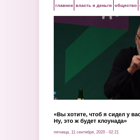
Перейти к основному содержанию
главное
власть и деньги
общество
«Вы хотите, чтоб я сидел у в
Ну, это ж будет клоунада»
пятница, 11 сентября, 2020 - 02:21