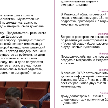
дополнительные меры» -
облправительство
11 июля
В Рязанской области сельский
рателями шла в группе
глава, сбивший насмерть 16-ле
«ВКонтакте». Мужественные
подростка, приговорен к 7 года
) не дождались драки, но
колонии-поселения
ед – Америка, была донесена.
ику. Представитель рязанского
10 июля
ндр Евдокимов
Вопрос о расторжении соглаше
по реализации инвестпроекта в
у вопросу: президент говорит
«Грачиной роще» будет рассмо
занской области американцы
в суде, заявил губернатор
оторой принадлежит рязанский
ов – Герхард Шредер; все наши
9 июля
мущество за рубежом, их дети
Прокуратура объявила о провер
, постоянно во всех своих
воздуха в микрорайоне Недост
паду, но на деле получается,
в Рязани
е, во власти, и в частности
натор очень любит отдыхать,
8 июля
всем, что вы врете? Что вы –
В паблике ПУВР автомобилист
делятся информацией о наличи
бензина на АЗС в Рязани, с 25 
пост собрал более двух тысяч
комментариев
7 июля
Дому-долгострою в Рязани в
следующем году исполнится 10
– дольщики