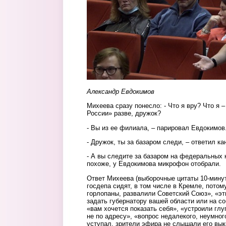
Александр Евдокимов
Михеева сразу понесло: - Что я вру? Что я –
России» разве, дружок?
- Вы из ее филиала, – парировал Евдокимов
- Дружок, ты за базаром следи, – ответил к
- А вы следите за базаром на федеральных к
похоже, у Евдокимова микрофон отобрали.
Ответ Михеева (выборочные цитаты 10-минут
госдепа сидят, в том числе в Кремле, потому
горлопаны, развалили Советский Союз», «э
задать губернатору вашей области или на с
«вам хочется показать себя», «устроили гл
не по адресу», «вопрос недалекого, неумног
уступал, зрители эфира не слышали его вык