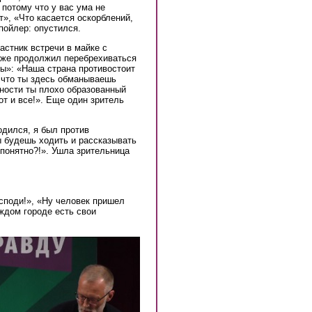
потому что у вас ума не
т», «Что касается оскорблений,
пойлер: опустился.
астник встречи в майке с
 же продолжил перебрехиваться
ы»: «Наша страна противостоит
у что ты здесь обманываешь
ьности ты плохо образованный
от и все!». Еще один зритель
одился, я был против
ы будешь ходить и рассказывать
 понятно?!». Ушла зрительница
осподи!», «Ну человек пришел
аждом городе есть свои