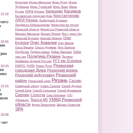
Кочетков
Игорь Морозов
Игорь
Игорь Путин
Трубицын
Игорь Туровский
Игорь Яшин
Ирина
Касимов
Канищево
КПРФ Рязань
Кусова
 22:16
Константиново
Касимовская городская Дума
ЛДПР Рязань
Лыбедский бульвар
тнего
Людмила Кибальникова
Министерство печати
м
Рязанской области
Минлесхоз Рязанской области
Михаил Малахов
Михаил Пронин
Мост через Оку
Олег
Николай Булаев
Николай Пилюгин
 20:55
Олег Ковалев
Булеков
Олег Шишов
ния
Ольга Чуляева
Ольга Мишина
Петр Пыленок
Подбелка
Поджоги машин
Пойма Павловки
Пойма
трен
Политика Рязани
Поляны
трех рек
РГУ им. Есенина
Праймериз «Единой России»
Рязанская
 20:43
РМПТС
РНПК
Роман Путин
ке
городская Дума
Рязанский кремль
оево
Рязанский
Рязанский нефтезавод
Рязань
район
Сасово
Рязанский цирк
 23:25
Северный обход
Семен Сазонов
Сергей Дудукин
ы
Сергей Ежов
Сергей Сальников
Сергей Филимонов
и
Скопин
Солотча
Спас-Клепики
ТРЦ
июня
УМВД Рязанской
Трасса М5
«Премьер»
области
Шаукат Ахметов
Федор Провоторов
ЭРА
 20:08
 лет