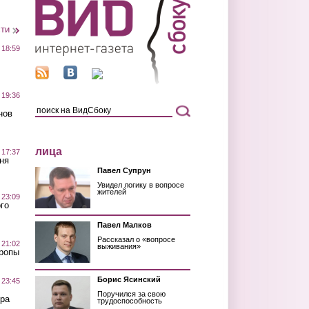
сти
 18:59
 19:36
нов
лица
 17:37
ня
Павел Супрун
Увидел логику в вопросе
жителей
 23:09
го
Павел Малков
Рассказал о «вопросе
 21:02
выживания»
Тропы
Борис Ясинский
 23:45
Поручился за свою
ра
трудоспособность