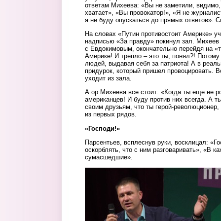
ответам Михеева: «Вы не заметили, видимо, 
хватает», «Вы провокатор!», «Я не журналис
я не буду опускаться до прямых ответов». С
На словах «Путин противостоит Америке» уч
надписью «За правду» покинул зал. Михеев
с Евдокимовым, окончательно перейдя на «т
Америке! И трепло – это ты, понял?! Потом
людей, выдавая себя за патриота! А в реал
придурок, который пришел провоцировать. В
уходит из зала.
А ор Михеева все стоит: «Когда ты еще не р
американцев! И буду против них всегда. А т
своим друзьям, что ты герой-революционер,
из первых рядов.
«Господи!»
Парсентьев, всплеснув руки, восклицал: «Г
оскорблять, что с ним разговаривать», «В к
сумасшедшие».
parsentev.jpg