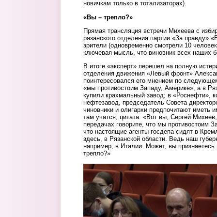
новичкам только в тотализаторах).
«Вы – трепло?»
Прямая трансляция встречи Михеева с изби
рязанского отделения партии «За правду» 
зрители (одновременно смотрели 10 человек
ключевая мысль, что виновник всех наших б
В итоге «эксперт» перешел на полную истер
отделения движения «Левый фронт» Алекса
поинтересовался его мнением по следующем
«мы противостоим Западу, Америке», а в Ря
купили крахмальный завод; в «Роснефти», к
нефтезавод, председатель Совета директор
чиновники и олигархи предпочитают иметь и
там учатся; цитата: «Вот вы, Сергей Михеев
передачах говорите, что мы противостоим За
что настоящие агенты госдепа сидят в Кремл
здесь, в Рязанской области. Ведь наш губер
например, в Италии. Может, вы признаетесь 
трепло?»
evdokimov.jpg