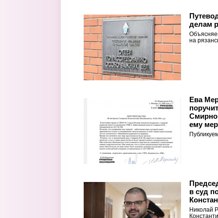
Путево
делам р
Объясняем
на рязанс
Ева Ме
поручит
Смирнов
ему мер
Публикуе
Предсе
в суд п
Конста
Николай Р
Константи