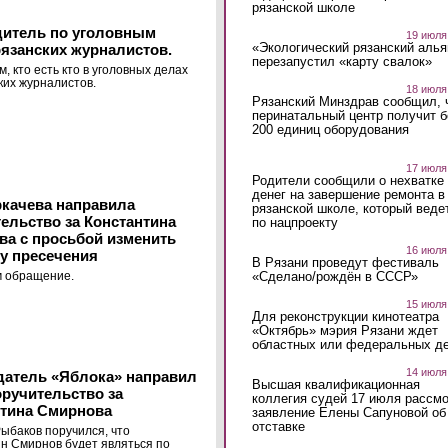
рязанской школе
дитель по уголовным
19 июля
«Экологический рязанский алья
язанских журналистов.
перезапустил «карту свалок»
, кто есть кто в уголовных делах
ких журналистов.
18 июля
Рязанский Минздрав сообщил, 
перинатальный центр получит 
200 единиц оборудования
17 июля
Родители сообщили о нехватке
денег на завершение ремонта в
ркачева направила
рязанской школе, который веде
ельство за Константина
по нацпроекту
а с просьбой изменить
16 июля
у пресечения
В Рязани проведут фестиваль
«Сделано/рождён в СССР»
м обращение.
15 июля
Для реконструкции кинотеатра
«Октябрь» мэрия Рязани ждет
областных или федеральных де
14 июля
датель «Яблока» направил
Высшая квалификационная
оручительство за
коллегия судей 17 июля рассмо
нтина Смирнова
заявление Елены Сапуновой об
отставке
ыбаков поручился, что
н Смирнов будет являться по