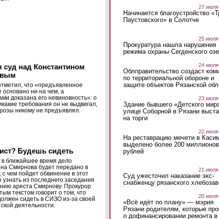
27 июля
Начинается благоустройство «
Паустовского» в Солотче
25 июля
Прокуратура нашла нарушения
режима охраны Сегденского озе
24 июля
 суд над Константином
Облправительство создаст ком
овым
по территориальной обороне и
защите объектов Рязанской обл
тметил, что «предъявленное
 основано ни на чем, а
ми доказана его невиновность»: о
23 июля
Здание бывшего «Детского мир
никакие требования он не выдвигал,
грозы никому не предъявлял.
улице Соборной в Рязани выст
на торги
22 июля
На реставрацию мечети в Каси
выделено более 200 миллионов
ист? Будешь сидеть
рублей
 в ближайшее время дело
на Смирнова будет передано в
21 июля
, с чем пойдет обвинение в этот
Суд ужесточил наказание экс-
о узнать из последнего заседания
снабженцу рязанского хлебоза
нию ареста Смирнову. Прокурор
тым текстом говорит о том, что
20 июля
олжен сидеть в СИЗО из-за своей
«Всё идёт по плану» — мэрия
ской деятельности.
Рязани родителям, которые пр
о дофинансировании ремонта в