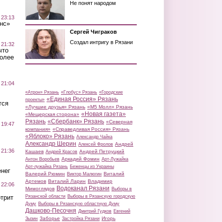
Не понят народом
 23:13
нс»
Сергей Чиграков
Создал интригу в Рязани
 21:32
что
более
 21:04
«Атрон» Рязань
«Глобус» Рязань
«Городские
«Единая Россия» Рязань
проекты»
тся
«Лучшие друзья» Рязань
«М5 Молл» Рязань
«Новая газета»
«Мещерская сторона»
Рязань
«Сбербанк» Рязань
«Северная
 19:47
компания»
«Справедливая Россия» Рязань
«Яблоко» Рязань
Александр Чайка
Александр Шерин
Андрей
Алексей Фролов
 21:36
Кашаев
Андрей Петруцкий
Андрей Красов
Аркадий Фомин
Антон Воробьев
Арт-Лужайка
Арт-лужайка Рязань
Беженцы из Украины
нег
Валерий Рюмин
Виталий
Виктор Малюгин
Артемов
Виталий Ларин
Владимир
 22:06
Водоканал Рязани
Мимоглядов
Выборы в
трит
Рязанской области
Выборы в Рязанскую городскую
Думу
Выборы в Рязанскую областную Думу
Дашково-Песочня
Дмитрий Гудков
Евгений
Заборье
Игорь
Зызин
Застройка Рязани