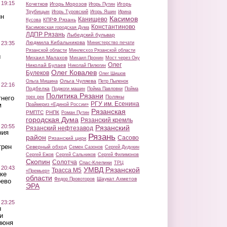
 19:15
Кочетков
Игорь Морозов
Игорь
Игорь Путин
Трубицын
Игорь Туровский
Игорь Яшин
Ирина
ин
Касимов
Канищево
КПРФ Рязань
Кусова
Константиново
Касимовская городская Дума
ЛДПР Рязань
Лыбедский бульвар
Людмила Кибальникова
 23:35
Министерство печати
Рязанской области
Минлесхоз Рязанской области
ы
Михаил Малахов
Михаил Пронин
Мост через Оку
Олег
Николай Булаев
Николай Пилюгин
Олег Ковалев
Булеков
Олег Шишов
Ольга Чуляева
Ольга Мишина
Петр Пыленок
 22:16
Подбелка
Поджоги машин
Пойма Павловки
Пойма
Политика Рязани
Поляны
тнего
трех рек
РГУ им. Есенина
м
Праймериз «Единой России»
Рязанская
РМПТС
РНПК
Роман Путин
городская Дума
Рязанский кремль
 20:55
Рязанский
Рязанский нефтезавод
ния
Рязань
район
Сасово
Рязанский цирк
трен
Северный обход
Семен Сазонов
Сергей Дудукин
Сергей Ежов
Сергей Сальников
Сергей Филимонов
Скопин
Солотча
Спас-Клепики
ТРЦ
 20:43
УМВД Рязанской
Трасса М5
«Премьер»
ке
области
Шаукат Ахметов
Федор Провоторов
оево
ЭРА
 23:25
ы
и
июня