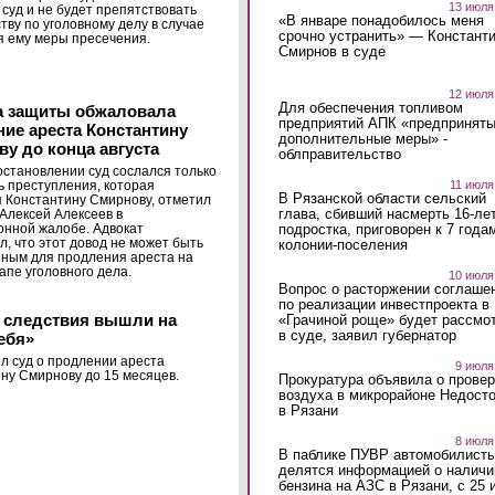
13 июля
 суд и не будет препятствовать
«В январе понадобилось меня
тву по уголовному делу в случае
срочно устранить» — Констант
 ему меры пресечения.
Смирнов в суде
12 июля
Для обеспечения топливом
а защиты обжаловала
предприятий АПК «предпринят
ие ареста Константину
дополнительные меры» -
у до конца августа
облправительство
остановлении суд сослался только
11 июля
ь преступления, которая
В Рязанской области сельский
 Константину Смирнову, отметил
глава, сбивший насмерть 16-ле
Алексей Алексеев в
подростка, приговорен к 7 года
нной жалобе. Адвокат
л, что этот довод не может быть
колонии-поселения
ным для продления ареста на
апе уголовного дела.
10 июля
Вопрос о расторжении соглаше
по реализации инвестпроекта в
 следствия вышли на
«Грачиной роще» будет рассмо
в суде, заявил губернатор
ебя»
л суд о продлении ареста
9 июля
ну Смирнову до 15 месяцев.
Прокуратура объявила о провер
воздуха в микрорайоне Недост
в Рязани
8 июля
В паблике ПУВР автомобилист
делятся информацией о наличи
бензина на АЗС в Рязани, с 25 