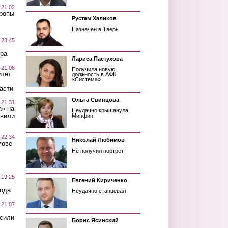
 21:02
Тропы
Рустам Халиков
Назначен в Тверь
 23:45
ра
Лариса Пастухова
 21:06
Получила новую
итет
должность в АФК
«Система»
асти
Ольга Свинцова
 21:31
а» на
Неудачно крышанула
авили
Минфин
 22:34
Николай Любимов
мове
Не получил портрет
 19:25
Евгений Кириченко
вода
Неудачно станцевал
 21:07
осили
Борис Ясинский