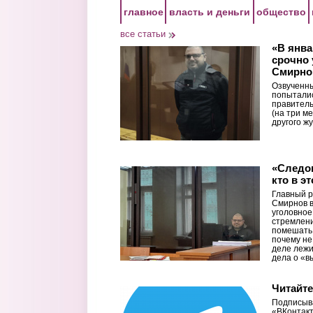
Перейти к основному содержанию
главное
власть и деньги
общество
все статьи
«В янв
срочно 
Смирнов
Озвученн
попыталис
правитель
(на три ме
другого ж
«Следов
кто в э
Главный р
Смирнов в
уголовное
стремлен
помешать.
почему не
деле лежи
дела о «в
Читайте
Подписыва
«ВКонтакт