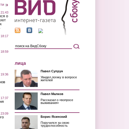
сти
 21:43
лся о
уют
я
»
 18:17
 18:59
лица
Павел Супрун
 19:36
Увидел логику в вопросе
жителей
нов
Павел Малков
 17:37
Рассказал о «вопросе
ня
выживания»
 23:09
го
Борис Ясинский
Поручился за свою
трудоспособность