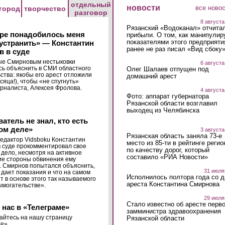
отдельный
новости
все ново
город
творчество
разговор
8 августа
Рязанский «Водоканал» отчита
аре понадобилось меня
прибыли. О том, как манипулир
показателями этого предприяти
устранить» — Константин
ранее не раз писал «Вид сбоку
 в суде
ые Смирновым нестыковки
6 августа
ь объяснить в СМИ областного
Олег Шалаев отпущен под
ства: якобы его арест отложили
домашний арест
сяца!), чтобы «не спугнуть»
урналиста, Алексея Фролова.
4 августа
Фото: аппарат губернатора
Рязанской области возглавил
выходец из Челябинска
атель не знал, кто есть
том деле»
3 августа
Рязанская область заняла 73-е
едактор Vidsboku Константин
место из 85-ти в рейтинге регио
 суде прокомментировал свое
по качеству дорог, который
 дело, несмотря на активное
составило «РИА Новости»
ие стороны обвинения ему
 Смирнов попытался объяснить,
31 июля
 дает показания и что на самом
Исполнилось полтора года со д
т в основе этого так называемого
ареста Константина Смирнова
ымогательстве».
29 июля
Стало известно об аресте перво
 нас в «Телеграме»
замминистра здравоохранения
йтесь на нашу страницу
Рязанской области
е».