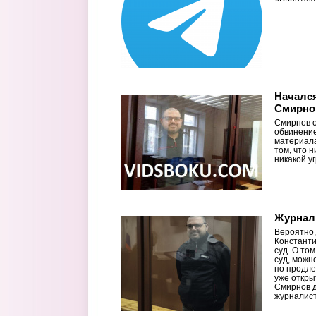
Начался
Смирн
Смирнов о
обвинение
материала
том, что 
никакой у
Журнал
Вероятно,
Константи
суд. О том
суд, можн
по продле
уже откры
Смирнов д
журналист