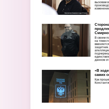
вызовам в
производс
изменения
Сторон
продлен
Смирнов
В своем п
на тяжест
вменяется
защитник 
апелляцио
подчеркну
единствен
данном эт
«В ходе
самих с
Как проше
Константи