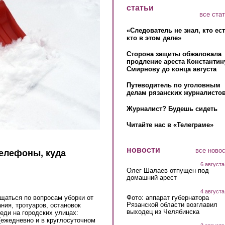
статьи
все ста
«Следователь не знал, кто ес
кто в этом деле»
Сторона защиты обжаловала
продление ареста Константин
Смирнову до конца августа
Путеводитель по уголовным
делам рязанских журналистов
Журналист? Будешь сидеть
Читайте нас в «Телеграме»
новости
все ново
елефоны, куда
6 августа
Олег Шалаев отпущен под
домашний арест
4 августа
Фото: аппарат губернатора
щаться по вопросам уборки от
Рязанской области возглавил
ния, тротуаров, остановок
выходец из Челябинска
еди на городских улицах:
 (ежедневно и в круглосуточном