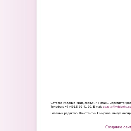
Сетевое издание «Вид сбоку», г. Рязань. Зарегистрир
Телефон: +7 (4912) 95-41-59. E-mail:
gazeta@vidsboku.c
Главный редактор: Константин Смирнов, выпускающи
Создание сай