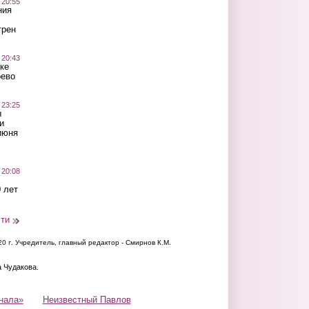
 20:55
ния
трен
 20:43
ке
оево
 23:25
ы
и
июня
 20:08
 лет
сти
20 г.
Учредитель, главный редактор - Смирнов К.М.
а Чудакова.
нала»
Неизвестный Павлов