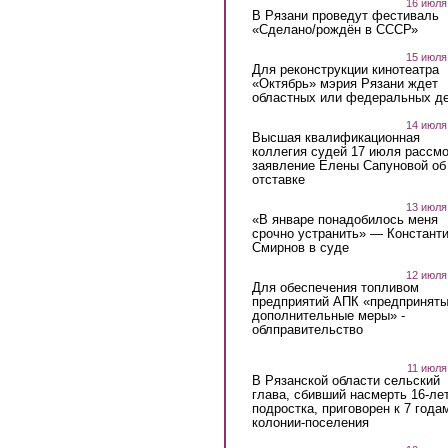
16 июля
В Рязани проведут фестиваль
«Сделано/рождён в СССР»
15 июля
Для реконструкции кинотеатра
«Октябрь» мэрия Рязани ждет
областных или федеральных де
14 июля
Высшая квалификационная
коллегия судей 17 июля рассмо
заявление Елены Сапуновой об
отставке
13 июля
«В январе понадобилось меня
срочно устранить» — Констант
Смирнов в суде
12 июля
Для обеспечения топливом
предприятий АПК «предпринят
дополнительные меры» -
облправительство
11 июля
В Рязанской области сельский
глава, сбивший насмерть 16-ле
подростка, приговорен к 7 года
колонии-поселения