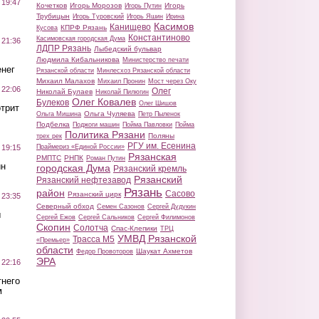
 19:47
Кочетков
Игорь Морозов
Игорь
Игорь Путин
Трубицын
Игорь Туровский
Игорь Яшин
Ирина
Касимов
Канищево
КПРФ Рязань
Кусова
Константиново
Касимовская городская Дума
 21:36
ЛДПР Рязань
Лыбедский бульвар
Людмила Кибальникова
Министерство печати
нег
Рязанской области
Минлесхоз Рязанской области
Михаил Малахов
Михаил Пронин
Мост через Оку
 22:06
Олег
Николай Булаев
Николай Пилюгин
Олег Ковалев
Булеков
Олег Шишов
трит
Ольга Чуляева
Ольга Мишина
Петр Пыленок
Подбелка
Поджоги машин
Пойма Павловки
Пойма
Политика Рязани
Поляны
трех рек
РГУ им. Есенина
Праймериз «Единой России»
 19:15
Рязанская
РМПТС
РНПК
Роман Путин
ин
городская Дума
Рязанский кремль
Рязанский
Рязанский нефтезавод
Рязань
район
Сасово
Рязанский цирк
 23:35
Северный обход
Семен Сазонов
Сергей Дудукин
ы
Сергей Ежов
Сергей Сальников
Сергей Филимонов
Скопин
Солотча
Спас-Клепики
ТРЦ
УМВД Рязанской
Трасса М5
«Премьер»
области
Шаукат Ахметов
Федор Провоторов
ЭРА
 22:16
тнего
м