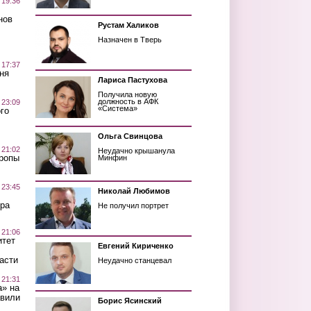
 19:36
нов
Рустам Халиков
Назначен в Тверь
 17:37
ня
Лариса Пастухова
Получила новую
должность в АФК
 23:09
«Система»
го
Ольга Свинцова
 21:02
Неудачно крышанула
Тропы
Минфин
 23:45
Николай Любимов
ра
Не получил портрет
 21:06
итет
Евгений Кириченко
асти
Неудачно станцевал
 21:31
а» на
авили
Борис Ясинский