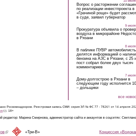
10 июля
Вопрос о расторжении соглаше
по реализации инвестпроекта в
«Грачиной роще» будет рассмо
в суде, заявил губернатор
9 июля
Прокуратура объявила о провер
воздуха в микрорайоне Недост
в Рязани
8 июля
В паблике ПУВР автомобилист
делятся информацией о наличи
бензина на АЗС в Рязани, с 25 
пост собрал более двух тысяч
комментариев
7 июля
Дому-долгострою в Рязани в
следующем году исполнится 10
– дольщики
все ново
ЭЛ № ФС 77 - 7826
1 от 14 апреля 20
овано Роскомнадзором. Реестровая запись СМИ: серия
(link sends e-mail)
om
. 18+
й редактор: Марина Смирнова, администратор сайта и аккаунтов в соцсетях: Светлан
Концессия «Водока
тов
(link is external)
«Три-В»