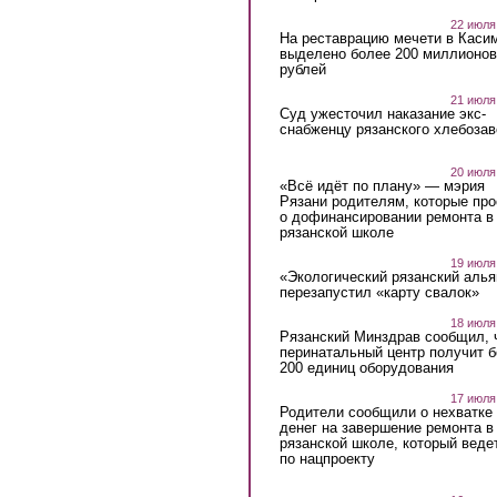
22 июля
На реставрацию мечети в Каси
выделено более 200 миллионов
рублей
21 июля
Суд ужесточил наказание экс-
снабженцу рязанского хлебоза
20 июля
«Всё идёт по плану» — мэрия
Рязани родителям, которые пр
о дофинансировании ремонта в
рязанской школе
19 июля
«Экологический рязанский алья
перезапустил «карту свалок»
18 июля
Рязанский Минздрав сообщил, 
перинатальный центр получит 
200 единиц оборудования
17 июля
Родители сообщили о нехватке
денег на завершение ремонта в
рязанской школе, который веде
по нацпроекту