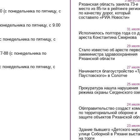
3 августа
Рязанская область заняла 73-е
место из 85-ти в рейтинге регио
0 (с понедельника по пятницу, с
по качеству дорог, который
составило «РИА Новости»
понедельника по пятницу, с 9.00
31 июля
Исполнилось полтора года со д
ареста Константина Смирнова
с понедельника по пятницу, с
29 июля
Стало известно об аресте перво
7-88 (с понедельника по
замминистра здравоохранения
Рязанской области
с понедельника по пятницу, с
27 июля
Начинается благоустройство «
Паустовского» в Солотче
25 июля
Прокуратура нашла нарушения
режима охраны Сегденского озе
24 июля
Облправительство создаст ком
по территориальной обороне и
защите объектов Рязанской обл
23 июля
Здание бывшего «Детского мир
улице Соборной в Рязани выст
на торги