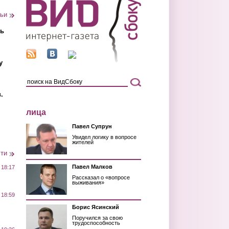
тьи
ть
у
.
лица
Павел Супрун
Увидел логику в вопросе
жителей
сти
Павел Малков
 18:17
Рассказал о «вопросе
выживания»
 18:59
Борис Ясинский
Поручился за свою
трудоспособность