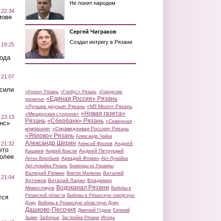
Не понят народом
 22:34
мове
Сергей Чиграков
Создал интригу в Рязани
 19:25
вода
 21:07
осили
«Атрон» Рязань
«Глобус» Рязань
«Городские
«Единая Россия» Рязань
проекты»
«Лучшие друзья» Рязань
«М5 Молл» Рязань
«Новая газета»
«Мещерская сторона»
 23:13
Рязань
«Сбербанк» Рязань
«Северная
нс»
компания»
«Справедливая Россия» Рязань
«Яблоко» Рязань
Александр Чайка
Александр Шерин
 21:32
Андрей
Алексей Фролов
что
Кашаев
Андрей Петруцкий
Андрей Красов
более
Аркадий Фомин
Антон Воробьев
Арт-Лужайка
Арт-лужайка Рязань
Беженцы из Украины
Валерий Рюмин
Виталий
Виктор Малюгин
 21:04
Артемов
Виталий Ларин
Владимир
Водоканал Рязани
Мимоглядов
Выборы в
Рязанской области
Выборы в Рязанскую городскую
тся
Думу
Выборы в Рязанскую областную Думу
Дашково-Песочня
Дмитрий Гудков
Евгений
Заборье
Игорь
Зызин
Застройка Рязани