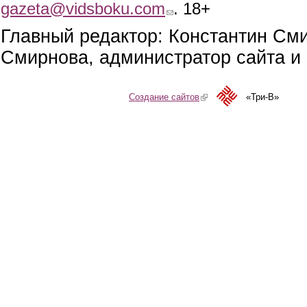
gazeta@vidsboku.com
(link sends e-mail)
. 18+
Главный редактор: Константин См
Смирнова, администратор сайта и 
Создание сайтов
(link is external)
«Три-В»