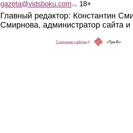
gazeta@vidsboku.com
(link sends e-mail)
. 18+
Главный редактор: Константин См
Смирнова, администратор сайта и 
Создание сайтов
(link is external)
«Три-В»