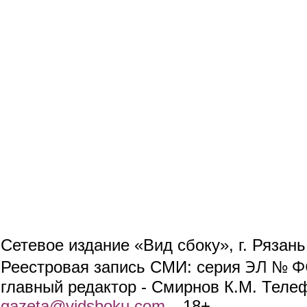
Сетевое издание «Вид сбоку», г. Рязан
ЭЛ № ФС
Реестровая запись СМИ: серия
главный редактор - Смирнов К.М. Телефо
gazeta@vidsboku.com
(link sends e-mail)
. 18+