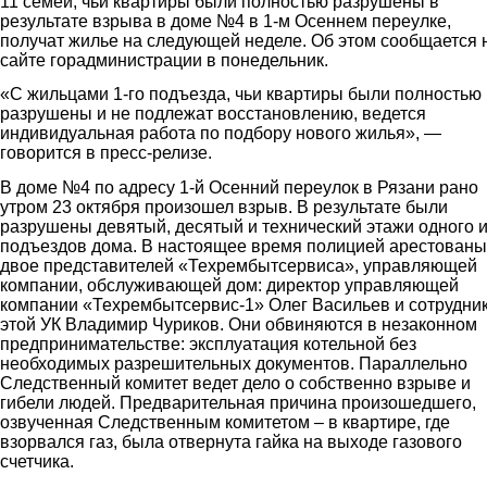
11 семей, чьи квартиры были полностью разрушены в
результате взрыва в доме №4 в 1-м Осеннем переулке,
получат жилье на следующей неделе. Об этом сообщается 
сайте горадминистрации в понедельник.
«С жильцами 1-го подъезда, чьи квартиры были полностью
разрушены и не подлежат восстановлению, ведется
индивидуальная работа по подбору нового жилья», —
говорится в пресс-релизе.
В доме №4 по адресу 1-й Осенний переулок в Рязани рано
утром 23 октября произошел взрыв. В результате были
разрушены девятый, десятый и технический этажи одного и
подъездов дома. В настоящее время полицией арестованы
двое представителей «Техрембытсервиса», управляющей
компании, обслуживающей дом: директор управляющей
компании «Техрембытсервис-1» Олег Васильев и сотрудни
этой УК Владимир Чуриков. Они обвиняются в незаконном
предпринимательстве: эксплуатация котельной без
необходимых разрешительных документов. Параллельно
Следственный комитет ведет дело о собственно взрыве и
гибели людей. Предварительная причина произошедшего,
озвученная Следственным комитетом – в квартире, где
взорвался газ, была отвернута гайка на выходе газового
счетчика.