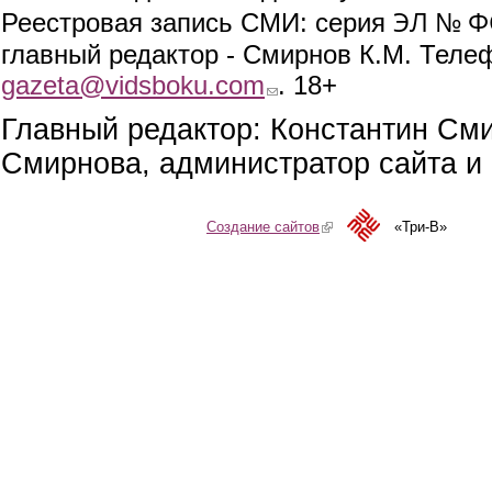
ЭЛ № ФС
Реестровая запись СМИ: серия
главный редактор - Смирнов К.М. Телефо
gazeta@vidsboku.com
(link sends e-mail)
. 18+
Главный редактор: Константин См
Смирнова, администратор сайта и 
Создание сайтов
(link is external)
«Три-В»