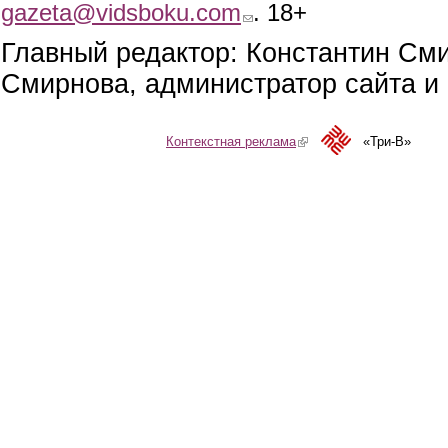
gazeta@vidsboku.com
(link sends e-mail)
. 18+
Главный редактор: Константин См
Смирнова, администратор сайта и 
Контекстная реклама
(link is external)
«Три-В»