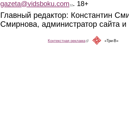
gazeta@vidsboku.com
(link sends e-mail)
. 18+
Главный редактор: Константин См
Смирнова, администратор сайта и 
Контекстная реклама
(link is external)
«Три-В»