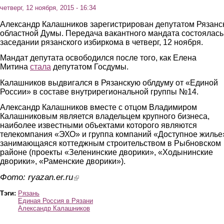
четверг, 12 ноября, 2015 - 16:34
Александр Калашников зарегистрирован депутатом Рязанс
областной Думы. Передача вакантного мандата состоялась
заседании рязанского избиркома в четверг, 12 ноября.
Мандат депутата освободился после того, как Елена
Митина
стала
депутатом Госдумы.
Калашников выдвигался в Рязанскую облдуму от «Единой
России» в составе внутрирегиональной группы №14.
Александр Калашников вместе с отцом Владимиром
Калашниковым является владельцем крупного бизнеса,
наиболее известными объектами которого являются
телекомпания «ЭХО» и группа компаний «Доступное жилье
занимающаяся коттеджным строительством в Рыбновском
районе (проекты «Зеленинские дворики», «Ходынинские
дворики», «Раменские дворики»).
Фото: ryazan.er.ru
(link is external)
Тэги:
Рязань
Единая Россия в Рязани
Александр Калашников