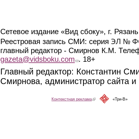
Сетевое издание «Вид сбоку», г. Рязан
ЭЛ № ФС
Реестровая запись СМИ: серия
главный редактор - Смирнов К.М. Телефо
gazeta@vidsboku.com
(link sends e-mail)
. 18+
Главный редактор: Константин См
Смирнова, администратор сайта и 
Контекстная реклама
(link is external)
«Три-В»