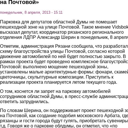
на Почтовой»
понедельник, 8 апреля, 2013 - 15:11
Парковка для депутатов областной Думы не помешает
пешеходной зоне на улице Почтовой. Такое мнение Vidsbo
высказал депутат, координатор рязанского регионального
отделения ЛДПР Александр Шерин в понедельник, 8 апреля
Отметим, администрация Рязани сообщила, что разработал
схему благоустройства улицы Почтовой, согласно которой
движение автомобилей по ней будет полностью закрыто. В
рамках проекта будет проведено комплексное благоустрой
Почтовой: выполнено мощение пешеходной зоны,
установлены малые архитектурные формы: фонари, скамей
цветочницы, скульптурные композиции. Приступить к
реализации проекта планируется летом текущего года.
О том, коснется ли запрет на парковку автомобилей
сотрудников областной Думы, в пресс-службе администрац
ответить затруднились.
По словам Шерина, он поддерживает проект пешеходной з
на Почтовой, как создание подобия московского Арбата, гд
рязанцы и гости города будут гулять, приобретать сувениры
т.д. Говоря же о парковке облдумы, он отметил, что «по