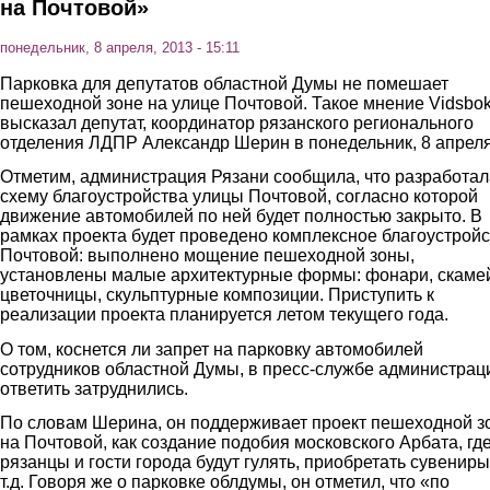
на Почтовой»
понедельник, 8 апреля, 2013 - 15:11
Парковка для депутатов областной Думы не помешает
пешеходной зоне на улице Почтовой. Такое мнение Vidsbo
высказал депутат, координатор рязанского регионального
отделения ЛДПР Александр Шерин в понедельник, 8 апреля
Отметим, администрация Рязани сообщила, что разработал
схему благоустройства улицы Почтовой, согласно которой
движение автомобилей по ней будет полностью закрыто. В
рамках проекта будет проведено комплексное благоустрой
Почтовой: выполнено мощение пешеходной зоны,
установлены малые архитектурные формы: фонари, скамей
цветочницы, скульптурные композиции. Приступить к
реализации проекта планируется летом текущего года.
О том, коснется ли запрет на парковку автомобилей
сотрудников областной Думы, в пресс-службе администрац
ответить затруднились.
По словам Шерина, он поддерживает проект пешеходной з
на Почтовой, как создание подобия московского Арбата, гд
рязанцы и гости города будут гулять, приобретать сувениры
т.д. Говоря же о парковке облдумы, он отметил, что «по