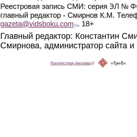
ЭЛ № ФС
Реестровая запись СМИ: серия
главный редактор - Смирнов К.М. Телефо
gazeta@vidsboku.com
(link sends e-mail)
. 18+
Главный редактор: Константин См
Смирнова, администратор сайта и 
Контекстная реклама
(link is external)
«Три-В»