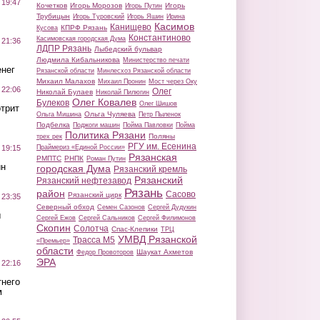
 19:47
Кочетков
Игорь Морозов
Игорь
Игорь Путин
Трубицын
Игорь Туровский
Игорь Яшин
Ирина
Касимов
Канищево
КПРФ Рязань
Кусова
Константиново
Касимовская городская Дума
 21:36
ЛДПР Рязань
Лыбедский бульвар
Людмила Кибальникова
Министерство печати
нег
Рязанской области
Минлесхоз Рязанской области
Михаил Малахов
Михаил Пронин
Мост через Оку
 22:06
Олег
Николай Булаев
Николай Пилюгин
Олег Ковалев
Булеков
Олег Шишов
трит
Ольга Чуляева
Ольга Мишина
Петр Пыленок
Подбелка
Поджоги машин
Пойма Павловки
Пойма
Политика Рязани
Поляны
трех рек
РГУ им. Есенина
Праймериз «Единой России»
 19:15
Рязанская
РМПТС
РНПК
Роман Путин
ин
городская Дума
Рязанский кремль
Рязанский
Рязанский нефтезавод
Рязань
район
Сасово
Рязанский цирк
 23:35
Северный обход
Семен Сазонов
Сергей Дудукин
ы
Сергей Ежов
Сергей Сальников
Сергей Филимонов
Скопин
Солотча
Спас-Клепики
ТРЦ
УМВД Рязанской
Трасса М5
«Премьер»
области
Шаукат Ахметов
Федор Провоторов
ЭРА
 22:16
тнего
м