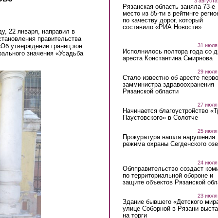
3 августа
Рязанская область заняла 73-е
место из 85-ти в рейтинге регио
по качеству дорог, который
составило «РИА Новости»
у, 22 января, направил в
становления правительства
«Об утверждении границ зон
31 июля
Исполнилось полтора года со д
рального значения «Усадьба
ареста Константина Смирнова
29 июля
Стало известно об аресте перво
замминистра здравоохранения
Рязанской области
27 июля
Начинается благоустройство «
Паустовского» в Солотче
25 июля
Прокуратура нашла нарушения
режима охраны Сегденского озе
24 июля
Облправительство создаст ком
по территориальной обороне и
защите объектов Рязанской обл
23 июля
Здание бывшего «Детского мир
улице Соборной в Рязани выст
на торги