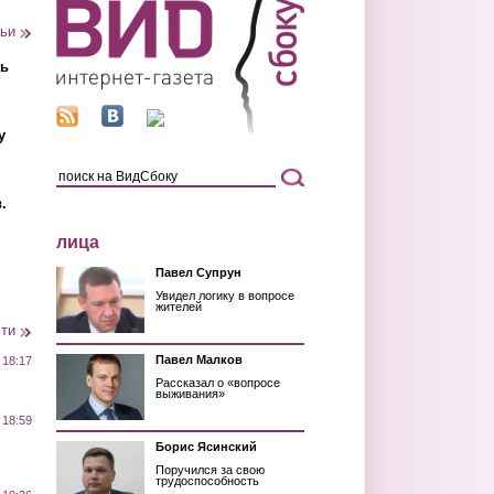
тьи
ть
у
.
лица
Павел Супрун
Увидел логику в вопросе
жителей
сти
Павел Малков
 18:17
Рассказал о «вопросе
выживания»
 18:59
Борис Ясинский
Поручился за свою
трудоспособность