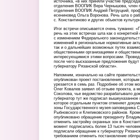
источника, «в них приняли участие председа
отделения ВООПИК Вера Чернышова, член п
отделения ВООПИК Андрей Петруцкий, профе
есениновед Ольга Воронова. Речь шла о раб
с. Константиново и других объектов культур
Итог встречи описывается очень туманно: «
речь на этих встречах шла как о конкретной
с изменением Федерального законодательств
изменений в региональные нормативные акт
так и о дальнейших возможных путях взаим
общественными организациями и обществен
интересующимися этими вопросами. Проведе
после чего высказанные предложения будут
губернатору Рязанской области».
Напомним, изначально на сайте правительст
опубликован проект постановления, которым
урезается в семь раз. Подробнее об этом м
Олег Ковалев заявил об отзыве проекта, а 
Соколова, чье ведомство разрабатывало док
губернатор тут же подписал вышеуказанное 
которое отдельным пунктом отменяет докум
зоны Государственного музея-заповедника С
Рыбновского и Клепиковского районов. Кроме
опубликовано обращение президенту Владим
отменить застройку охранных зон в Констан
момент подписались более 13 тысяч челове
подписали обращение к губернатору Рязанск
требованием отменить постановление облп