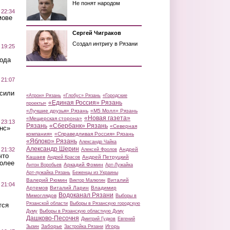
Не понят народом
 22:34
мове
Сергей Чиграков
Создал интригу в Рязани
 19:25
вода
 21:07
осили
«Атрон» Рязань
«Глобус» Рязань
«Городские
«Единая Россия» Рязань
проекты»
«Лучшие друзья» Рязань
«М5 Молл» Рязань
«Новая газета»
«Мещерская сторона»
 23:13
Рязань
«Сбербанк» Рязань
«Северная
нс»
компания»
«Справедливая Россия» Рязань
«Яблоко» Рязань
Александр Чайка
Александр Шерин
 21:32
Андрей
Алексей Фролов
что
Кашаев
Андрей Петруцкий
Андрей Красов
более
Аркадий Фомин
Антон Воробьев
Арт-Лужайка
Арт-лужайка Рязань
Беженцы из Украины
Валерий Рюмин
Виталий
Виктор Малюгин
 21:04
Артемов
Виталий Ларин
Владимир
Водоканал Рязани
Мимоглядов
Выборы в
Рязанской области
Выборы в Рязанскую городскую
тся
Думу
Выборы в Рязанскую областную Думу
Дашково-Песочня
Дмитрий Гудков
Евгений
Заборье
Игорь
Зызин
Застройка Рязани