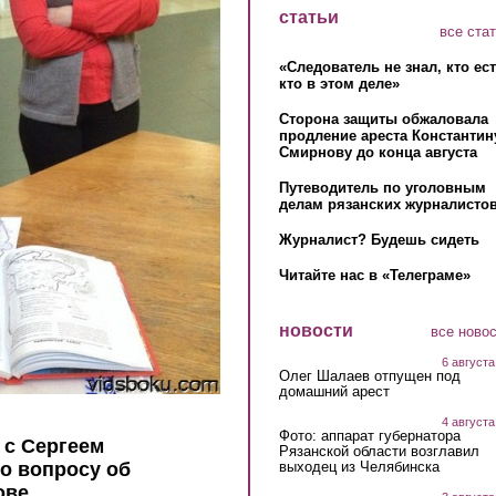
статьи
все ста
«Следователь не знал, кто ес
кто в этом деле»
Сторона защиты обжаловала
продление ареста Константин
Смирнову до конца августа
Путеводитель по уголовным
делам рязанских журналистов
Журналист? Будешь сидеть
Читайте нас в «Телеграме»
новости
все ново
6 августа
Олег Шалаев отпущен под
домашний арест
4 августа
Фото: аппарат губернатора
 с Сергеем
Рязанской области возглавил
выходец из Челябинска
о вопросу об
ове