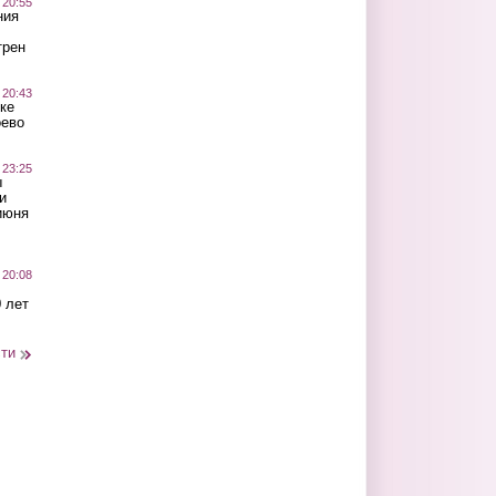
 20:55
ния
трен
 20:43
ке
оево
 23:25
ы
и
июня
 20:08
 лет
сти