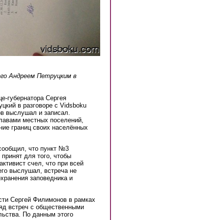
ого Андреем Петруцким в
це-губернатора Сергея
цкий в разговоре с Vidsboku
ов выслушал и записал.
главами местных поселений,
ние границ своих населённых
сообщил, что пункт №3
 принят для того, чтобы
активист счел, что при всей
его выслушал, встреча не
охранения заповедника и
асти Сергей Филимонов в рамках
ряд встреч с общественными
l)
льства. По данным этого