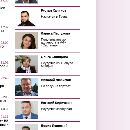
 19:36
нов
Рустам Халиков
Назначен в Тверь
 17:37
ня
Лариса Пастухова
Получила новую
должность в АФК
 23:09
«Система»
го
Ольга Свинцова
 21:02
Неудачно крышанула
Тропы
Минфин
 23:45
Николай Любимов
ра
Не получил портрет
 21:06
итет
Евгений Кириченко
асти
Неудачно станцевал
 21:31
а» на
авили
Борис Ясинский