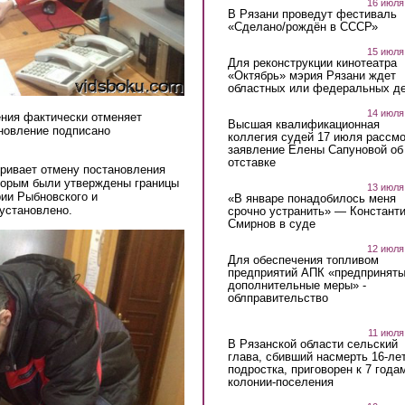
16 июля
В Рязани проведут фестиваль
«Сделано/рождён в СССР»
15 июля
Для реконструкции кинотеатра
«Октябрь» мэрия Рязани ждет
областных или федеральных де
14 июля
ения фактически отменяет
Высшая квалификационная
ановление подписано
коллегия судей 17 июля рассмо
заявление Елены Сапуновой об
отставке
ривает отмену постановления
оторым были утверждены границы
13 июля
рии Рыбновского и
«В январе понадобилось меня
 установлено.
срочно устранить» — Констант
Смирнов в суде
12 июля
Для обеспечения топливом
предприятий АПК «предпринят
дополнительные меры» -
облправительство
11 июля
В Рязанской области сельский
глава, сбивший насмерть 16-ле
подростка, приговорен к 7 года
колонии-поселения