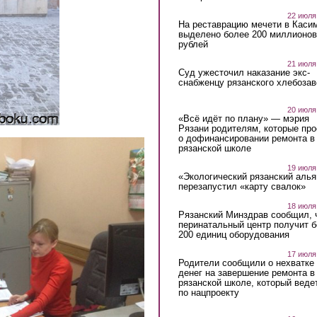
22 июля
На реставрацию мечети в Каси
выделено более 200 миллионов
рублей
21 июля
Суд ужесточил наказание экс-
снабженцу рязанского хлебоза
20 июля
«Всё идёт по плану» — мэрия
Рязани родителям, которые пр
о дофинансировании ремонта в
рязанской школе
19 июля
«Экологический рязанский алья
перезапустил «карту свалок»
18 июля
Рязанский Минздрав сообщил, 
перинатальный центр получит 
200 единиц оборудования
17 июля
Родители сообщили о нехватке
денег на завершение ремонта в
рязанской школе, который веде
по нацпроекту