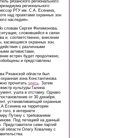
тель рязанского регионального
резидиума регионального
ссор РГУ им. С.А. Есенина,
оте над проектами охранных зон
ного наследия».
По словам Сергея Филимонова,
 ситуации, сложившейся в связи
а и, соответственно, внесении
ы, касающиеся охранных зон,
одействия с различными
ными активистами,
ние встреч будет продолжено,
 обобщены и представлены
ва Рязанской области был
 охранная зона Константинова
ожно прочитать
здесь
. Затем
министр культуры Галина
умент, ушла в отставку. Однако
постановление от 30 декабря,
ент, устанавливающий охранные
.А.Есенина на территории
 того, в интернете
иру Путину с требованием
тинове. Под петицией на данный
к. Представители семи партий
ой области Олегу Ковалеву с
равительства.