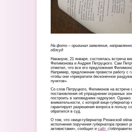
На фото – оригинал заявления, направленн
облсуд
Накануне, 21 января, состоялась встреча ви
Филимонова и Андрея Петруцкого. Сам Петру
отметил, что все его предложения Филимон
Например, предложение провести работу с 
чтобы они «прекратили бесконечное раздува
пунктов».
Со слов Петруцкого, Филимонов на встрече 
постановления об упразднении охранных зон
построить в заповеднике гидроузел. Однако 
внимательности, с которой вице-губернатор 
гарантирует разрешения вопроса в пользу с
обратился в суд.
О том, что «вице-губернатор Рязанской обл
исполнения поручения губернатора провел 
активистами», сообщил и
сайт
(link is externa
облправите