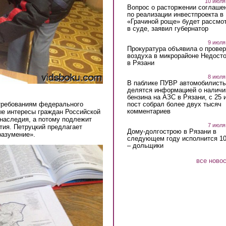
10 июля
Вопрос о расторжении соглаше
по реализации инвестпроекта в
«Грачиной роще» будет рассмо
в суде, заявил губернатор
9 июля
Прокуратура объявила о провер
воздуха в микрорайоне Недост
в Рязани
8 июля
В паблике ПУВР автомобилист
делятся информацией о наличи
бензина на АЗС в Рязани, с 25 
 требованиям федерального
пост собрал более двух тысяч
комментариев
ые интересы граждан Российской
 наследия, а потому подлежит
7 июля
тия. Петруцкий предлагает
Дому-долгострою в Рязани в
разумение».
следующем году исполнится 10
– дольщики
все ново