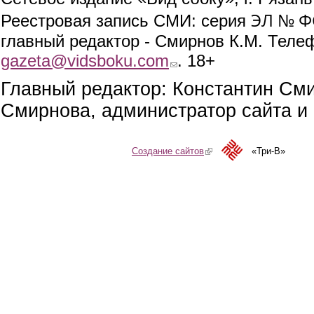
ЭЛ № ФС
Реестровая запись СМИ: серия
главный редактор - Смирнов К.М. Телефо
gazeta@vidsboku.com
(link sends e-mail)
. 18+
Главный редактор: Константин См
Смирнова, администратор сайта и 
Создание сайтов
(link is external)
«Три-В»