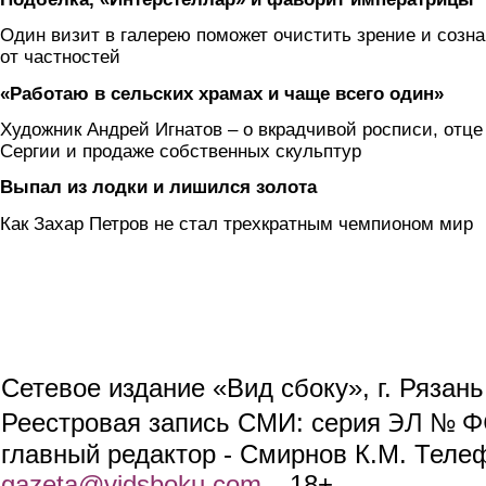
Один визит в галерею поможет очистить зрение и созн
от частностей
«Работаю в сельских храмах и чаще всего один»
Художник Андрей Игнатов – о вкрадчивой росписи, отце
Сергии и продаже собственных скульптур
Выпал из лодки и лишился золота
Как Захар Петров не стал трехкратным чемпионом мир
Сетевое издание «Вид сбоку», г. Рязан
ЭЛ № ФС
Реестровая запись СМИ: серия
главный редактор - Смирнов К.М. Телефо
gazeta@vidsboku.com
(link sends e-mail)
. 18+