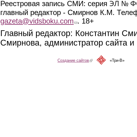
ЭЛ № ФС
Реестровая запись СМИ: серия
главный редактор - Смирнов К.М. Телефо
gazeta@vidsboku.com
(link sends e-mail)
. 18+
Главный редактор: Константин См
Смирнова, администратор сайта и 
Создание сайтов
(link is external)
«Три-В»