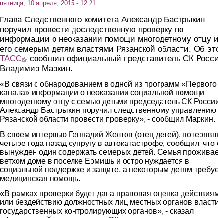
пятница, 10 апреля, 2015 - 12:21
Глава Следственного комитета Александр Бастрыкин
поручил провести доследственную проверку по
информации о неоказании помощи многодетному отцу 
его семерым детям властями Рязанской области. Об эт
ТАСС
(link is external)
сообщил официальный представитель СК Росс
Владимир Маркин.
«В связи с обнародованием в одной из программ «Первого
канала» информации о неоказании социальной помощи
многодетному отцу с семью детьми председатель СК Росси
Александр Бастрыкин поручил следственному управлению
Рязанской области провести проверку», - сообщил Маркин.
В своем интервью Геннадий Желтов (отец детей), потеряв
четыре года назад супругу в автокатастрофе, сообщил, что 
вынужден один содержать семерых детей. Семья проживае
ветхом доме в поселке Ермишь и остро нуждается в
социальной поддержке и защите, а некоторым детям требу
медицинская помощь.
«В рамках проверки будет дана правовая оценка действия
или бездействию должностных лиц местных органов власти
государственных контролирующих органов», - сказал