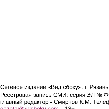
Сетевое издание «Вид сбоку», г. Рязан
ЭЛ № ФС
Реестровая запись СМИ: серия
главный редактор - Смирнов К.М. Телефо
gazeta@vidsboku.com
(link sends e-mail)
. 18+