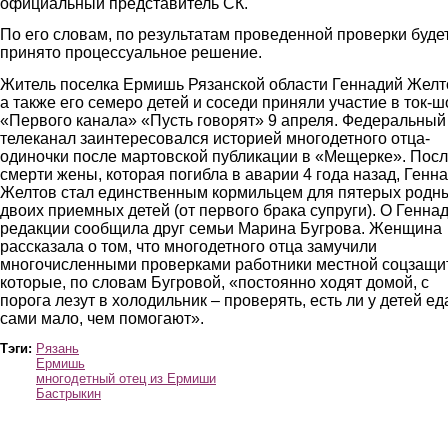
официальный представитель СК.
По его словам, по результатам проведенной проверки буде
принято процессуальное решение.
Житель поселка Ермишь Рязанской области Геннадий Желт
а также его семеро детей и соседи приняли участие в ток-ш
«Первого канала» «Пусть говорят» 9 апреля. Федеральный
телеканал заинтересовался историей многодетного отца-
одиночки после мартовской публикации в «Мещерке». Пос
смерти жены, которая погибла в аварии 4 года назад, Генн
Желтов стал единственным кормильцем для пятерых родн
двоих приемных детей (от первого брака супруги). О Генна
редакции сообщила друг семьи Марина Бугрова. Женщина
рассказала о том, что многодетного отца замучили
многочисленными проверками работники местной соцзащи
которые, по словам Бугровой, «постоянно ходят домой, с
порога лезут в холодильник – проверять, есть ли у детей еда
сами мало, чем помогают».
Тэги:
Рязань
Ермишь
многодетный отец из Ермиши
Бастрыкин