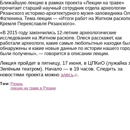
Ближайшую лекцию в рамках проекта «Лекции на траве»
прочитает старший научный сотрудник отдела археологии
Рязанского историко-архитектурного музея-заповедника О
Фатюнина. Тема лекции — «Итоги работ на Житном раскоп
Кремля Переяславля Рязанского».
«В 2015 году закончились 12-летние археологические
исследования на Житном раскопе. Олеся расскажет, как
работали археологи, какие самые любопытные находки бы
обнаружены и какие новые данные по истории нашего гор
были получены», — говорится в описании лекции.
Лекция пройдет в пятницу, 17 июня, в ЦПКиО (лужайка 
Зелёным театром). Начало — в 19 часов. Следить за
новостями проекта можно
здесь
(link is external)
.
Тэги:
Рязань
лекции на траве в Рязани