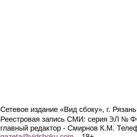
Сетевое издание «Вид сбоку», г. Рязан
ЭЛ № ФС
Реестровая запись СМИ: серия
главный редактор - Смирнов К.М. Телефо
gazeta@vidsboku.com
(link sends e-mail)
. 18+