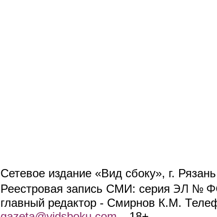
Сетевое издание «Вид сбоку», г. Рязан
ЭЛ № ФС
Реестровая запись СМИ: серия
главный редактор - Смирнов К.М. Телефо
gazeta@vidsboku.com
(link sends e-mail)
. 18+